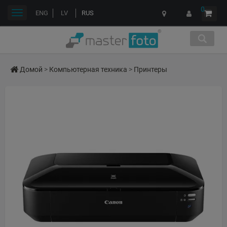
0
Переключить
ENG
LV
RUS
навигации
Домой
>
Компьютерная техника
>
Принтеры