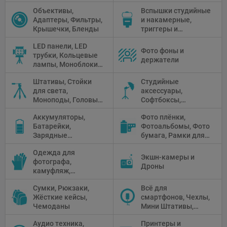
Чистящие средства
Объективы,
Вспышки студийные
Адаптеры, Фильтры,
и накамерные,
Крышечки, Бленды
триггеры и
аксессуары
LED панели, LED
Фото фоны и
трубки, Кольцевые
держатели
лампы, Моноблоки,
Прожекторы,
Штативы, Стойки
Студийные
Флуоресцентное и
для света,
аксессуары,
галогенное
Моноподы, Головы
Софтбоксы,
освещение
штатива
Зонтики,
Аккумуляторы,
Фото плёнки,
Рефлекторы,
Батарейки,
Фотоальбомы, Фото
Отражатели,
Зарядные
бумага, Рамки для
Предметные
устройства, Блоки
фото, Плёночные
столики
Одежда для
питания, Солнечные
камеры
Экшн-камеры и
фотографа,
панели
Дроны
камуфляж,
Перчатки
Сумки, Рюкзаки,
Всё для
Жёсткие кейсы,
смартфонов, Чехлы,
Чемоданы
Мини Штативы,
Селфи держатели
Аудио техника,
Принтеры и