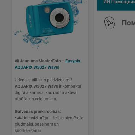
ИИ Помощни
Пом
📸
Jaunums MasterFoto –
Easypix
AQUAPIX W3027 Wave!
Ūdens, smiltis un piedzīvojumi?
AQUAPIX W3027 Wave
ir kompakta
digitālā kamera, kas radīta aktīvai
atpūtai un ceļojumiem.
Galvenās priekšrocības:
•
🌊
Ūdensizturīga – lieliski piemērota
pludmalei, baseinam un
snorkelēšanai