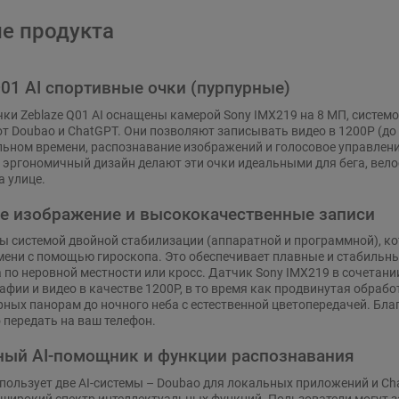
е продукта
01 AI спортивные очки (пурпурные)
ки Zeblaze Q01 AI оснащены камерой Sony IMX219 на 8 МП, системо
 Doubao и ChatGPT. Они позволяют записывать видео в 1200P (до
льном времени, распознавание изображений и голосовое управлен
 эргономичный дизайн делают эти очки идеальными для бега, вело
а улице.
е изображение и высококачественные записи
 системой двойной стабилизации (аппаратной и программной), ко
ени с помощью гироскопа. Это обеспечивает плавные и стабильны
а по неровной местности или кросс. Датчик Sony IMX219 в сочетан
афии и видео в качестве 1200P, в то время как продвинутая обра
рных панорам до ночного неба с естественной цветопередачей. Бла
передать на ваш телефон.
ый AI-помощник и функции распознавания
спользует две AI-системы – Doubao для локальных приложений и 
 широкий спектр интеллектуальных функций. Пользователи могут