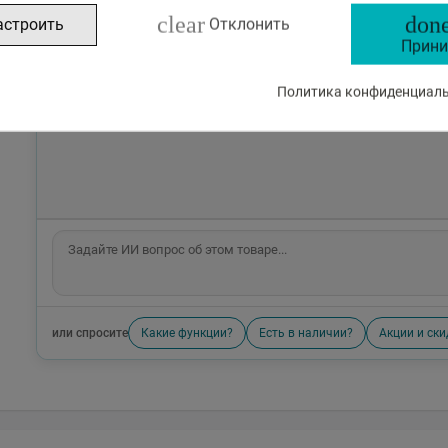
clear
done
астроить
Отклонить
Прини
Политика конфиденциальн
или спросите
Какие функции?
Есть в наличии?
Акции и ски