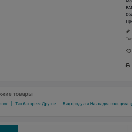
Мо
EA
Со
Пр
То
ожие товары
hone
Тип батареек Другое
Вид продукта Накладка солнцезащ