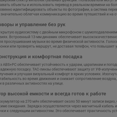
навать объекты и использовать перевод в реальном времени на боле
овенно идентифицировать объекты по фотографии, а система перев
 значительно облегчая коммуникацию во время путешествий и на о
говоры и управление без рук
ткрытую аудиосистему с двойным микрофоном с шумоподавлением, 
иях. Встроенный 13-мм динамик обеспечивает высококачественно
я прослушивания музыки во время физической активности. Голосо
вонки или проверять маршрут, не доставая телефон, что повышает 
онструкция и комфортная посадка
з ABS+PC обеспечивает устойчивость к ударам, царапинам и пого
адежную посадку. TAC-линзы обеспечивают защиту от УФ-излучени
лучения и улучшая визуальный комфорт в ярких условиях. Изогнут
табильность во время движения и снижает сопротивление воздуха
 в различных активностях на улице.
ор высокой емкости и всегда готов к работе
кумулятор на 270 мАч обеспечивает около 50 минут записи видео, 
жиме ожидания. Зарядка осуществляется через магнитный кабель и 
чки к следующим активностям. Это обеспечивает практичность устр