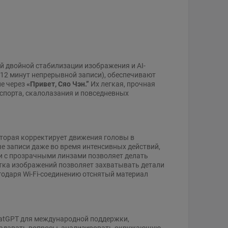
й двойной стабилизации изображения и AI-
 12 минут непрерывной записи), обеспечивают
ие через
«Привет, Сяо Чэн.”
Их легкая, прочная
спорта, скалолазания и повседневных
торая корректирует движения головы в
е записи даже во время интенсивных действий,
ии с прозрачными линзами позволяет делать
ботка изображений позволяет захватывать детали
годаря Wi-Fi-соединению отснятый материал
ChatGPT для международной поддержки,
 задавать вопросы, анализировать окружающую