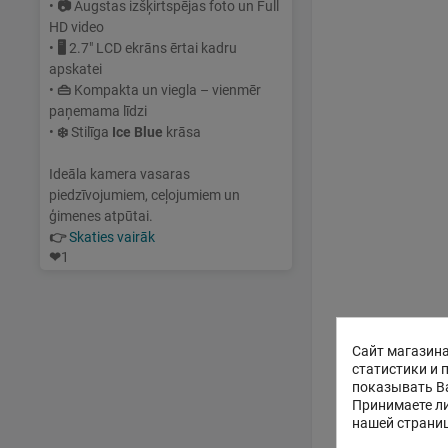
•
📷
Augstas izšķirtspējas foto un Full
HD video
•
🖥
2.7" LCD ekrāns ērtai kadru
apskatei
•
👜
Kompakta un viegla – vienmēr
paņemama līdzi
•
❄️
Stilīga
Ice Blue
krāsa
Ideāla kamera vasaras
piedzīvojumiem, ceļojumiem un
ģimenes atpūtai.
👉
Skaties vairāk
❤
1
Сайт магазина
статистики и 
показывать В
Принимаете ли
нашей страни