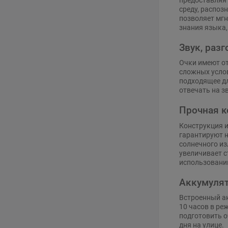
среду, распоз
позволяет мгн
знания языка,
Звук, раз
Очки имеют о
сложных услов
подходящее дл
отвечать на з
Прочная к
Конструкция и
гарантируют н
солнечного из
увеличивает с
использовании
Аккумулят
Встроенный ак
10 часов в ре
подготовить о
дня на улице.