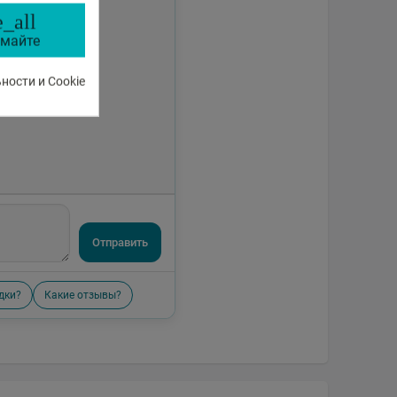
_all
майте
ости и Cookie
Отправить
дки?
Какие отзывы?