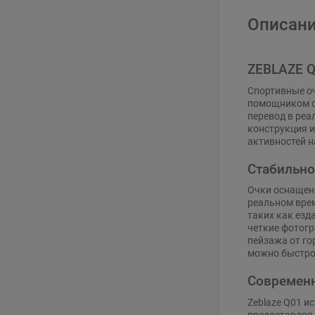
Описани
ZEBLAZE Q
Спортивные оч
помощником от
перевод в реа
конструкция и
активностей н
Стабильно
Очки оснащены
реальном врем
таких как езд
четкие фотогр
пейзажа от го
можно быстро 
Современн
Zeblaze Q01 и
предоставляя