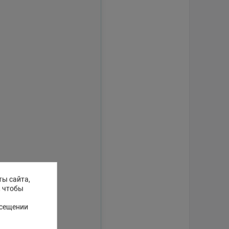
ты сайта,
, чтобы
осещении