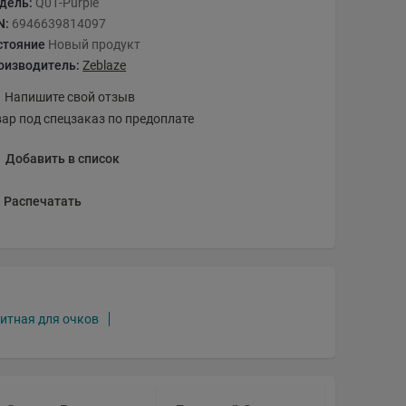
дель:
Q01-Purple
N:
6946639814097
стояние
Новый продукт
оизводитель:
Zeblaze
Напишите свой отзыв
вар под спецзаказ по предоплате
Добавить в список
Распечатать
итная для очков