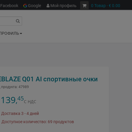
Facebook
Google
Мой профиль
0
Товар
- € 0.00
ПРОФИЛЬ
EBLAZE Q01 AI спортивные очки
 продукта:
47989
139
45
,
С НДС
Доставка 3 - 4 дней
Доступное количество: 69 продуктов