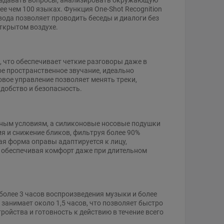
е чем 100 языках. Функция One-Shot Recognition
ода позволяет проводить беседы и диалоги без
ткрытом воздухе.
что обеспечивает четкие разговоры даже в
е пространственное звучание, идеально
вое управление позволяет менять треки,
удобство и безопасность.
дным условиям, а силиконовые носовые подушки
я и снижение бликов, фильтруя более 90%
ая форма оправы адаптируется к лицу,
, обеспечивая комфорт даже при длительном
более 3 часов воспроизведения музыки и более
занимает около 1,5 часов, что позволяет быстро
ойства и готовность к действию в течение всего