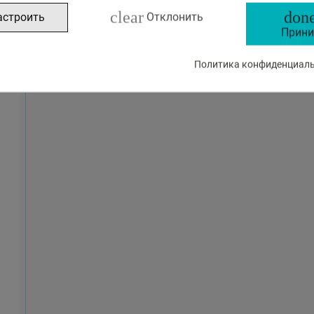
clear
done
астроить
Отклонить
Прини
Политика конфиденциальн