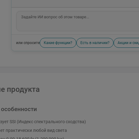
или спросите
Какие функции?
Есть в наличии?
Акции и ски
е продукта
 особенности
зует SSI (Индекс спектрального сходства)
ет практически любой вид света
н 0.09-18,600 fc (1-200,000 lux)