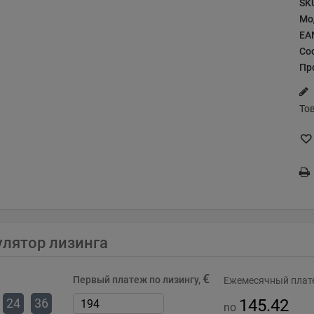
SK
Мо
EA
Со
Пр
То
улятор лизинга
€
Первый платеж по лизингу,
Ежемесячный плате
24
36
145.42
no