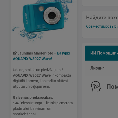
Найдите пох
Совместимость bl
ИИ Помощни
📸
Jaunums MasterFoto –
Easypix
AQUAPIX W3027 Wave!
Лизинг
Ūdens, smiltis un piedzīvojumi?
AQUAPIX W3027 Wave
ir kompakta
digitālā kamera, kas radīta aktīvai
Пом
atpūtai un ceļojumiem.
Galvenās priekšrocības:
•
🌊
Ūdensizturīga – lieliski piemērota
pludmalei, baseinam un
snorkelēšanai