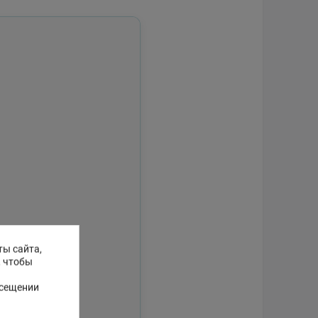
ты сайта,
, чтобы
осещении