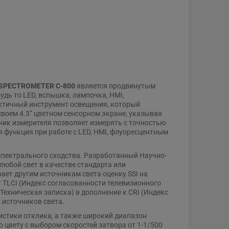
SPECTROMETER C-800
является продвинутым
дь то LED, вспышка, лампочка, HMI,
рактичный инструмент освещения, который
воем 4.3“ цветном сенсорном экране, указывая
чик измерителя позволяет измерять с точностью
я функция при работе с LED, HMI, флуоресцентным
пектрального сходства. Разработанный Научно-
любой свет в качестве стандарта или
ает другим источникам света оценку SSI на
т TLCI (Индекс согласованности телевизионного
Техническая записка) в дополнение к CRI (Индекс
 источников света.
стики отклика, а также широкий диапазон
 цвету с выбором скоростей затвора от 1-1/500