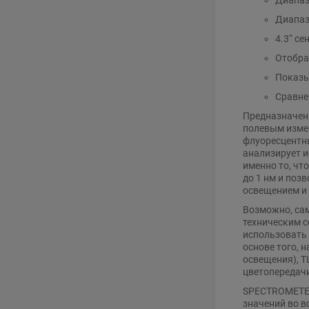
Диапаз
4.3“ с
Отображ
Показыв
Сравне
Предназначен
полевым измер
флуоресцентны
анализирует и
именно то, чт
до 1 нм и поз
освещением и
Возможно, са
техническим с
использовать 
основе того, 
освещения), T
цветопередачи
SPECTROMETER
значений во в