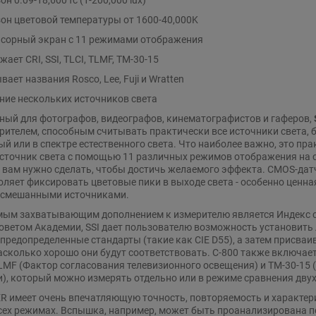
он цветовой температуры от 1600-40,000K
енсорный экран с 11 режимами отображения
ает CRI, SSI, TLCI, TLMF, TM-30-15
ает названия Rosco, Lee, Fuji и Wratten
ние нескольких источников света
ный для фотографов, видеографов, кинематографистов и гаферов,
ителем, способным считывать практически все источники света, бу
й или в спектре естественного света. Что наиболее важно, это п
сточник света с помощью 11 различных режимов отображения на с
о вам нужно сделать, чтобы достичь желаемого эффекта. CMOS-дат
воляет фиксировать цветовые пики в выходе света - особенно ценна
 смешанными источниками.
мым захватывающим дополнением к измерителю является Индекс с
оветом Академии, SSI дает пользователю возможность установить 
предопределенные стандарты (такие как CIE D55), а затем присваив
насколько хорошо они будут соответствовать. C-800 также включае
LMF (Фактор согласования телевизионного освещения) и TM-30-15 (
), который можно измерять отдельно или в режиме сравнения двух
 имеет очень впечатляющую точность, повторяемость и характери
сех режимах. Вспышка, например, может быть проанализирована по