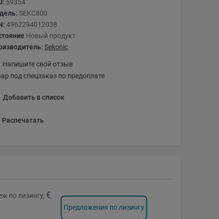
U:
59354
дель:
SEKC800
N:
4962294012038
стояние
Новый продукт
оизводитель:
Sekonic
Напишите свой отзыв
вар под спецзаказ по предоплате
Добавить в список
Распечатать
€
ж по лизингу,
Предложения по лизингу