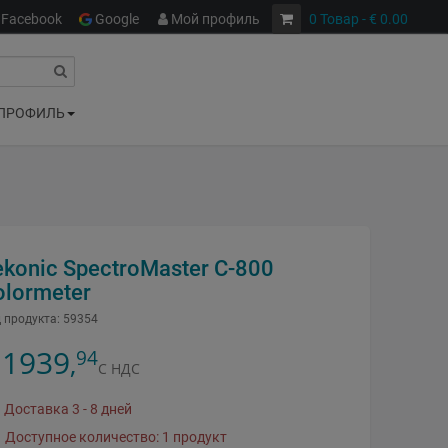
Facebook
Google
Мой профиль
0
Товар
- € 0.00
ПРОФИЛЬ
ekonic SpectroMaster C-800
olormeter
 продукта:
59354
1939
94
,
С НДС
Доставка 3 - 8 дней
Доступное количество: 1 продукт