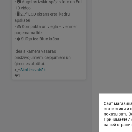
•
📷
Augstas izšķirtspējas foto un Full
HD video
•
🖥
2.7" LCD ekrāns ērtai kadru
apskatei
•
👜
Kompakta un viegla – vienmēr
paņemama līdzi
•
❄️
Stilīga
Ice Blue
krāsa
Ideāla kamera vasaras
piedzīvojumiem, ceļojumiem un
ģimenes atpūtai.
👉
Skaties vairāk
❤
1
Сайт магазина
статистики и 
показывать В
Принимаете ли
нашей страни