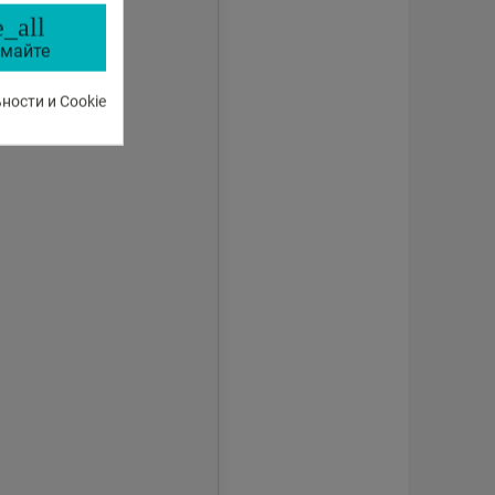
_all
майте
ости и Cookie