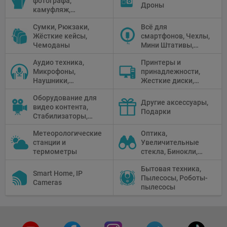
фотографа,
панели
Дроны
камуфляж,
Перчатки
Сумки, Рюкзаки,
Всё для
Жёсткие кейсы,
смартфонов, Чехлы,
Чемоданы
Мини Штативы,
Селфи держатели
Аудио техника,
Принтеры и
Микрофоны,
принадлежности,
Наушники,
Жесткие диски,
Диктофоны, Аудио
Мониторы,
Оборудование для
микшеры, Кабели и
Проекторы,
Другие аксессуары,
видео контента,
адаптеры
Графические
Подарки
Стабилизаторы,
Планшеты, Бумага
Телепромптеры,
для принтера
Метеорологические
Оптика,
Мониторы,
станции и
Увеличительные
Профессиональное
термометры
стекла, Бинокли,
видео
Монокли,
оборудование
Бытовая техника,
Телескопы,
Smart Home, IP
Пылесосы, Роботы-
Прицелы,
Cameras
пылесосы
Микроскопы,
Тепловизоры,
Устройства ночного
видения