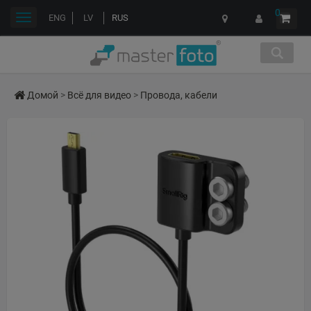
0
Переключить
ENG
LV
RUS
навигации
Домой
>
Всё для видео
>
Провода, кабели