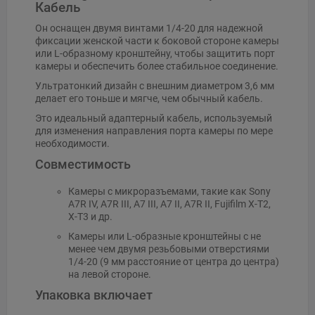
Кабель
Он оснащен двумя винтами 1/4-20 для надежной
фиксации женской части к боковой стороне камеры
или L-образному кронштейну, чтобы защитить порт
камеры и обеспечить более стабильное соединение.
Ультратонкий дизайн с внешним диаметром 3,6 мм
делает его тоньше и мягче, чем обычный кабель.
Это идеальный адаптерный кабель, используемый
для изменения направления порта камеры по мере
необходимости.
Совместимость
Камеры с микроразъемами, такие как Sony
A7R IV, A7R III, A7 III, A7 II, A7R II, Fujifilm X-T2,
X-T3 и др.
Камеры или L-образные кронштейны с не
менее чем двумя резьбовыми отверстиями
1/4-20 (9 мм расстояние от центра до центра)
на левой стороне.
Упаковка включает