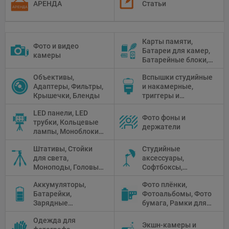
АРЕНДА
Статьи
Карты памяти,
Фото и видео
Батареи для камер,
камеры
Батарейные блоки,
Чистящие средства
Объективы,
Вспышки студийные
Адаптеры, Фильтры,
и накамерные,
Крышечки, Бленды
триггеры и
аксессуары
LED панели, LED
Фото фоны и
трубки, Кольцевые
держатели
лампы, Моноблоки,
Прожекторы,
Штативы, Стойки
Студийные
Флуоресцентное и
для света,
аксессуары,
галогенное
Моноподы, Головы
Софтбоксы,
освещение
штатива
Зонтики,
Аккумуляторы,
Фото плёнки,
Рефлекторы,
Батарейки,
Фотоальбомы, Фото
Отражатели,
Зарядные
бумага, Рамки для
Предметные
устройства, Блоки
фото, Плёночные
столики
Одежда для
питания, Солнечные
камеры
Экшн-камеры и