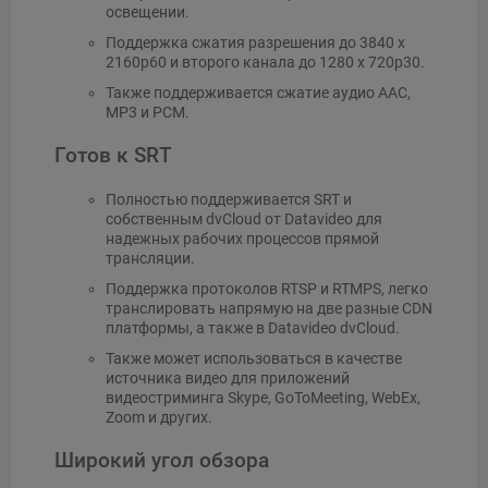
освещении.
Поддержка сжатия разрешения до 3840 x
2160p60 и второго канала до 1280 x 720p30.
Также поддерживается сжатие аудио AAC,
MP3 и PCM.
Готов к SRT
Полностью поддерживается SRT и
собственным dvCloud от Datavideo для
надежных рабочих процессов прямой
трансляции.
Поддержка протоколов RTSP и RTMPS, легко
транслировать напрямую на две разные CDN
платформы, а также в Datavideo dvCloud.
Также может использоваться в качестве
источника видео для приложений
видеостриминга Skype, GoToMeeting, WebEx,
Zoom и других.
Широкий угол обзора