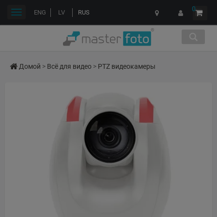
0
Переключить
ENG
LV
RUS
навигации
Домой
>
Всё для видео
>
PTZ видеокамеры