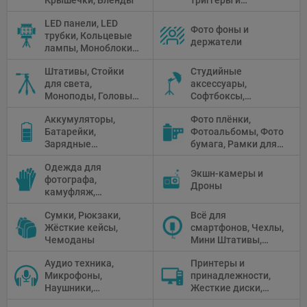
аксессуары
LED панели, LED
Фото фоны и
трубки, Кольцевые
держатели
лампы, Моноблоки,
Прожекторы,
Штативы, Стойки
Студийные
Флуоресцентное и
для света,
аксессуары,
галогенное
Моноподы, Головы
Софтбоксы,
освещение
штатива
Зонтики,
Аккумуляторы,
Фото плёнки,
Рефлекторы,
Батарейки,
Фотоальбомы, Фото
Отражатели,
Зарядные
бумага, Рамки для
Предметные
устройства, Блоки
фото, Плёночные
столики
Одежда для
питания, Солнечные
камеры
Экшн-камеры и
фотографа,
панели
Дроны
камуфляж,
Перчатки
Сумки, Рюкзаки,
Всё для
Жёсткие кейсы,
смартфонов, Чехлы,
Чемоданы
Мини Штативы,
Селфи держатели
Аудио техника,
Принтеры и
Микрофоны,
принадлежности,
Наушники,
Жесткие диски,
Диктофоны, Аудио
Мониторы,