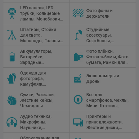
аксессуары
LED панели, LED
Фото фоны и
трубки, Кольцевые
держатели
лампы, Моноблоки,
Прожекторы,
Штативы, Стойки
Студийные
Флуоресцентное и
для света,
аксессуары,
галогенное
Моноподы, Головы
Софтбоксы,
освещение
штатива
Зонтики,
Аккумуляторы,
Фото плёнки,
Рефлекторы,
Батарейки,
Фотоальбомы, Фото
Отражатели,
Зарядные
бумага, Рамки для
Предметные
устройства, Блоки
фото, Плёночные
столики
Одежда для
питания, Солнечные
камеры
Экшн-камеры и
фотографа,
панели
Дроны
камуфляж,
Перчатки
Сумки, Рюкзаки,
Всё для
Жёсткие кейсы,
смартфонов, Чехлы,
Чемоданы
Мини Штативы,
Селфи держатели
Аудио техника,
Принтеры и
Микрофоны,
принадлежности,
Наушники,
Жесткие диски,
Диктофоны, Аудио
Мониторы,
Оборудование для
микшеры, Кабели и
Проекторы,