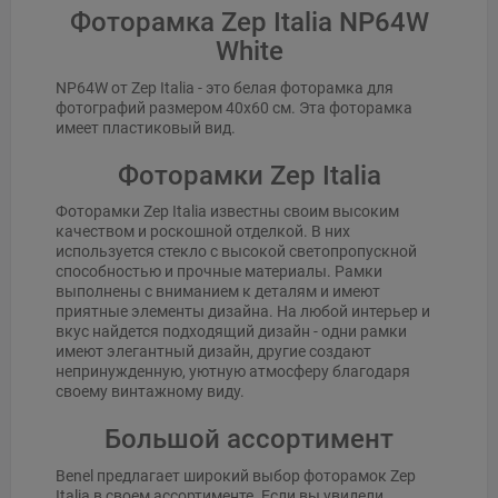
Фоторамка Zep Italia NP64W
White
NP64W от Zep Italia - это белая фоторамка для
фотографий размером 40x60 см. Эта фоторамка
имеет пластиковый вид.
Фоторамки Zep Italia
Фоторамки Zep Italia известны своим высоким
качеством и роскошной отделкой. В них
используется стекло с высокой светопропускной
способностью и прочные материалы. Рамки
выполнены с вниманием к деталям и имеют
приятные элементы дизайна. На любой интерьер и
вкус найдется подходящий дизайн - одни рамки
имеют элегантный дизайн, другие создают
непринужденную, уютную атмосферу благодаря
своему винтажному виду.
Большой ассортимент
Benel предлагает широкий выбор фоторамок Zep
Italia в своем ассортименте. Если вы увидели