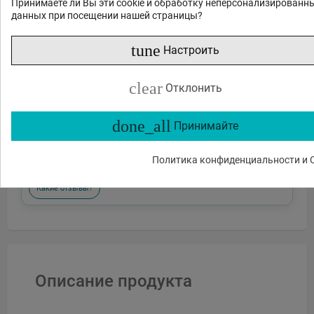
Принимаете ли Вы эти cookie и обработку неперсонализированн
данных при посещении нашей страницы?
tune
Настроить
clear
Отклонить
Отправить
done_all
Принимайте
или спросите
Политика конфиденциальности и C
Какие функции?
Есть в наличии?
Акции и скидки?
Какие отзывы?
Описание продукта