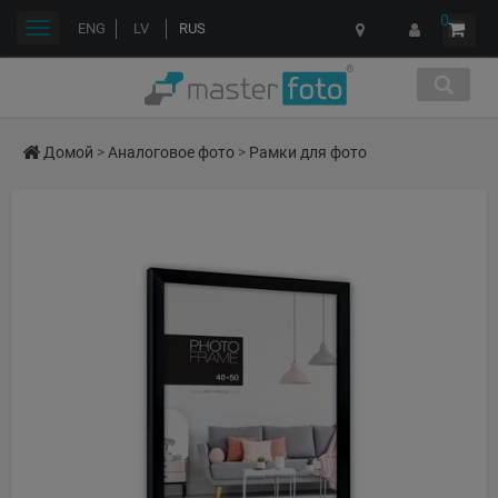
0
Переключить
ENG
LV
RUS
навигации
Домой
>
Аналоговое фото
>
Рамки для фото