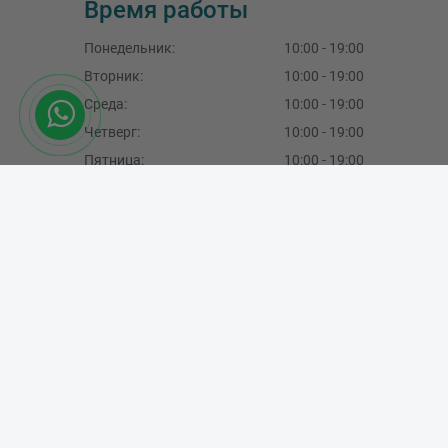
Время работы
Понедельник
:
10:00 - 19:00
Вторник
:
10:00 - 19:00
Среда
:
10:00 - 19:00
Четверг:
10:00 - 19:00
Пятница:
10:00 - 19:00
Суббота:
10:00 - 16:00
Воскресение:
закрыт
SIA Master Foto, LV40103189288
F.Sadovņikova iela 39, Rīga, LV-1003, Latvija
+371 29490777
,
+371 67704396
info@masterfoto.lv