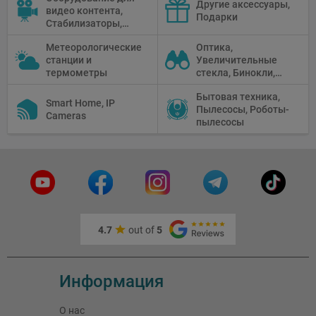
Другие аксессуары,
видео контента,
адаптеры
Графические
Подарки
Стабилизаторы,
Планшеты, Бумага
Телепромптеры,
для принтера
Метеорологические
Оптика,
Мониторы,
станции и
Увеличительные
Профессиональное
термометры
стекла, Бинокли,
видео
Монокли,
оборудование
Бытовая техника,
Телескопы,
Smart Home, IP
Пылесосы, Роботы-
Прицелы,
Cameras
пылесосы
Микроскопы,
Тепловизоры,
Устройства ночного
видения
4.7
out of
5
Информация
О нас