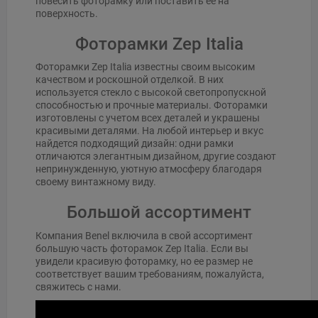
повесить фоторамку или поставить ее на
поверхность.
Фоторамки Zep Italia
Фоторамки Zep Italia известны своим высоким
качеством и роскошной отделкой. В них
используется стекло с высокой светопропускной
способностью и прочные материалы. Фоторамки
изготовлены с учетом всех деталей и украшены
красивыми деталями. На любой интерьер и вкус
найдется подходящий дизайн: одни рамки
отличаются элегантным дизайном, другие создают
непринужденную, уютную атмосферу благодаря
своему винтажному виду.
Большой ассортимент
Компания Benel включила в свой ассортимент
большую часть фоторамок Zep Italia. Если вы
увидели красивую фоторамку, но ее размер не
соответствует вашим требованиям, пожалуйста,
свяжитесь с нами.