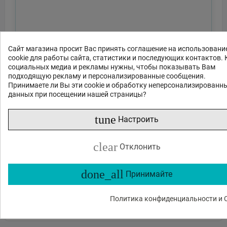
Сайт магазина просит Вас принять соглашение на использовани
cookie для работы сайта, статистики и последующих контактов. 
социальных медиа и рекламы нужны, чтобы показывать Вам
подходящую рекламу и персонализированные сообщения.
Принимаете ли Вы эти cookie и обработку неперсонализированн
данных при посещении нашей страницы?
tune
Настроить
Отправить
clear
Отклонить
или спросите
done_all
Принимайте
Какие функции?
Есть в наличии?
Акции и скидки?
Какие отзывы?
Политика конфиденциальности и C