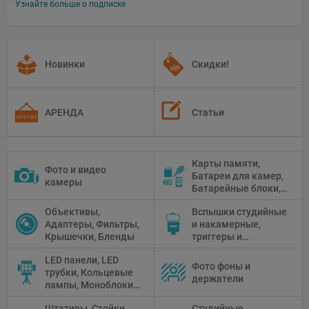
Узнайте больше о подписке
Новинки
Скидки!
АРЕНДА
Статьи
Карты памяти,
Фото и видео
Батареи для камер,
камеры
Батарейные блоки,
Чистящие средства
Объективы,
Вспышки студийные
Адаптеры, Фильтры,
и накамерные,
Крышечки, Бленды
триггеры и
аксессуары
LED панели, LED
Фото фоны и
трубки, Кольцевые
держатели
лампы, Моноблоки,
Прожекторы,
Штативы, Стойки
Студийные