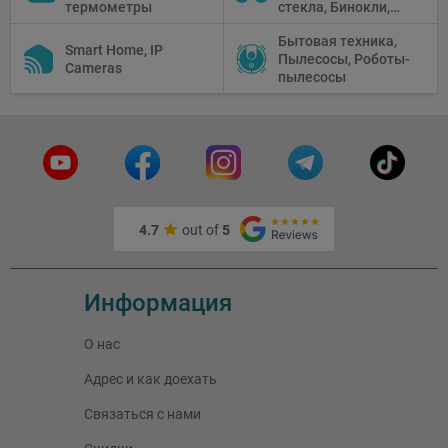
термометры
стекла, Бинокли,
видео
Монокли,
оборудование
Бытовая техника,
Телескопы,
Smart Home, IP
Пылесосы, Роботы-
Прицелы,
Cameras
пылесосы
Микроскопы,
Тепловизоры,
Устройства ночного
видения
4.7
out of
5
Информация
О нас
Адрес и как доехать
Связаться с нами