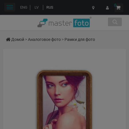
0
Переключить
ENG
LV
RUS
навигации
Домой
>
Аналоговое фото
>
Рамки для фото