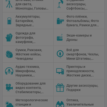
Флуоресцентное и
для света,
аксессуары,
галогенное
Моноподы, Головы
Софтбоксы,
освещение
штатива
Зонтики,
Аккумуляторы,
Фото плёнки,
Рефлекторы,
Батарейки,
Фотоальбомы, Фото
Отражатели,
Зарядные
бумага, Рамки для
Предметные
устройства, Блоки
фото, Плёночные
столики
Одежда для
питания, Солнечные
камеры
Экшн-камеры и
фотографа,
панели
Дроны
камуфляж,
Перчатки
Сумки, Рюкзаки,
Всё для
Жёсткие кейсы,
смартфонов, Чехлы,
Чемоданы
Мини Штативы,
Селфи держатели
Аудио техника,
Принтеры и
Микрофоны,
принадлежности,
Наушники,
Жесткие диски,
Диктофоны, Аудио
Мониторы,
Оборудование для
микшеры, Кабели и
Проекторы,
Другие аксессуары,
видео контента,
адаптеры
Графические
Подарки
Стабилизаторы,
Планшеты, Бумага
Телепромптеры,
для принтера
Метеорологические
Оптика,
Мониторы,
станции и
Увеличительные
Профессиональное