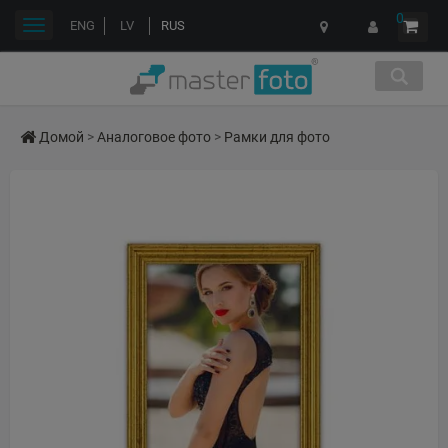
0
Переключить
ENG
LV
RUS
навигации
Домой
>
Аналоговое фото
>
Рамки для фото