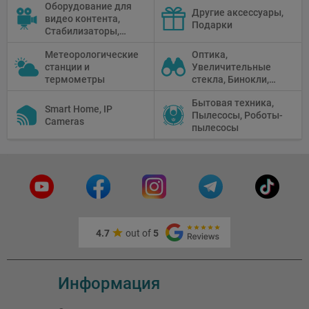
Оборудование для
микшеры, Кабели и
Проекторы,
Другие аксессуары,
видео контента,
адаптеры
Графические
Подарки
Стабилизаторы,
Планшеты, Бумага
Телепромптеры,
для принтера
Метеорологические
Оптика,
Мониторы,
станции и
Увеличительные
Профессиональное
термометры
стекла, Бинокли,
видео
Монокли,
оборудование
Бытовая техника,
Телескопы,
Smart Home, IP
Пылесосы, Роботы-
Прицелы,
Cameras
пылесосы
Микроскопы,
Тепловизоры,
Устройства ночного
видения
4.7
out of
5
Информация