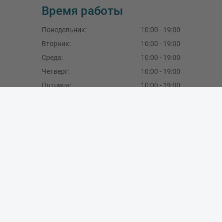
Время работы
Понедельник
:
10:00 - 19:00
Вторник
:
10:00 - 19:00
Среда
:
10:00 - 19:00
Четверг:
10:00 - 19:00
Пятница:
10:00 - 19:00
Суббота:
10:00 - 16:00
Воскресение:
закрыт
SIA Master Foto, LV40103189288
F.Sadovņikova iela 39, Rīga, LV-1003, Latvija
+371 29490777
,
+371 67704396
info@masterfoto.lv