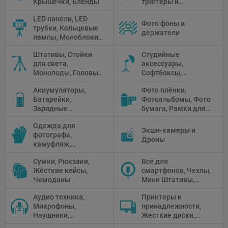
Крышечки, Бленды
триггеры и
аксессуары
LED панели, LED
Фото фоны и
трубки, Кольцевые
держатели
лампы, Моноблоки,
Прожекторы,
Штативы, Стойки
Студийные
Флуоресцентное и
для света,
аксессуары,
галогенное
Моноподы, Головы
Софтбоксы,
освещение
штатива
Зонтики,
Аккумуляторы,
Фото плёнки,
Рефлекторы,
Батарейки,
Фотоальбомы, Фото
Отражатели,
Зарядные
бумага, Рамки для
Предметные
устройства, Блоки
фото, Плёночные
столики
Одежда для
питания, Солнечные
камеры
Экшн-камеры и
фотографа,
панели
Дроны
камуфляж,
Перчатки
Сумки, Рюкзаки,
Всё для
Жёсткие кейсы,
смартфонов, Чехлы,
Чемоданы
Мини Штативы,
Селфи держатели
Аудио техника,
Принтеры и
Микрофоны,
принадлежности,
Наушники,
Жесткие диски,
Диктофоны, Аудио
Мониторы,