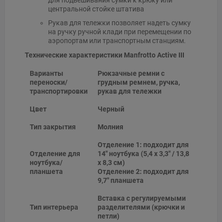
для подвешивания сумки к крюку или
центральной стойке штатива
Рукав для тележки позволяет надеть сумку
на ручку ручной клади при перемещении по
аэропортам или транспортным станциям.
Технические характеристики Manfrotto Active III
Варианты
Рюкзачные ремни с
переноски/
грудным ремнем, ручка,
транспортировки
рукав для тележки
Цвет
Черный
Тип закрытия
Молния
Отделение 1: подходит для
Отделение для
14" ноутбука (5,4 x 3,3" / 13,8
ноутбука/
x 8,3 см)
планшета
Отделение 2: подходит для
9,7" планшета
Вставка с регулируемыми
Тип интерьера
разделителями (крючки и
петли)