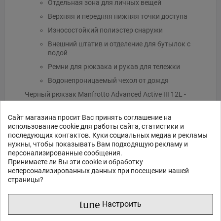
Отдельная зона для личных вещей
Верхняя и передняя нижняя точки доступа
Износостойкий полиэстер снаружи
Внешний штатив и отделение для бутылок с
водой
Ремни для рюкзака и рукав для тележки
Водонепроницаемый чехол от дождя
Черный рюкзак Manfrotto Advanced Active III 12L -
это универсальное решение для переноски
цифровой зеркальной или беззеркальной камеры с
Сайт магазина просит Вас принять соглашение на
установленным объективом, дополнительных
использование cookie для работы сайта, статистики и
объективов и аксессуаров, а также места для
последующих контактов. Куки социальных медиа и рекламы
личных вещей, включая ноутбук и планшет. В этом
нужны, чтобы показывать Вам подходящую рекламу и
рюкзаке третьего поколения обновлена система
персонализированные сообщения.
защиты M-Guard для хрупкого оборудования
Принимаете ли Вы эти cookie и обработку
камеры. Внутреннее пространство настраивается
неперсонализированных данных при посещении нашей
по желанию пользователя, с разделением 60/40
страницы?
между фото и личными вещами, а также рукавом
для техники, что делает этот рюкзак идеальным для
путешествий.
tune
Настроить
Что вмещает