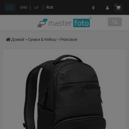
0
Переключить
ENG
LV
RUS
навигации
Домой
>
Сумки & Кейсы
>
Рюкзаки