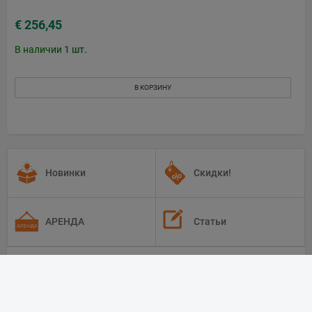
€ 256,45
В наличии
1
шт.
В КОРЗИНУ
Новинки
Скидки!
АРЕНДА
Статьи
Карты памяти,
Фото и видео
Батареи для камер,
камеры
Батарейные блоки,
Чистящие средства