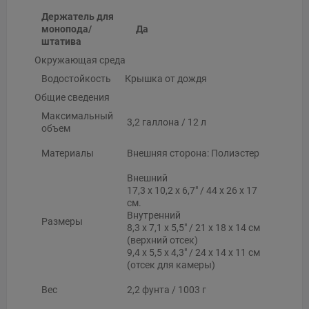
Держатель для
монопода/
Да
штатива
Окружающая среда
Водостойкость
Крышка от дождя
Общие сведения
Максимальный
3,2 галлона / 12 л
объем
Материалы
Внешняя сторона: Полиэстер
Внешний
17,3 x 10,2 x 6,7" / 44 x 26 x 17
см.
Внутренний
Размеры
8,3 x 7,1 x 5,5" / 21 x 18 x 14 см
(верхний отсек)
9,4 x 5,5 x 4,3" / 24 x 14 x 11 см
(отсек для камеры)
Вес
2,2 фунта / 1003 г