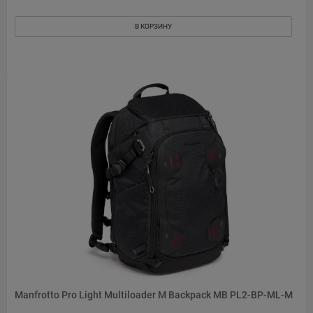
В КОРЗИНУ
Manfrotto Pro Light Multiloader M Backpack MB PL2-BP-ML-M