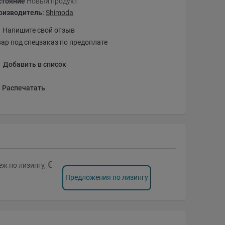
стояние
Новый продукт
оизводитель:
Shimoda
Напишите свой отзыв
вар под спецзаказ по предоплате
Добавить в список
Распечатать
€
ж по лизингу,
Предложения по лизингу