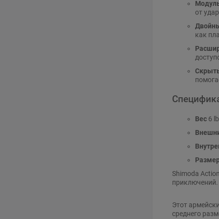
Модуль
от уда
Двойны
как пла
Расшир
доступ
Скрыты
помогае
Специфик
Вес
6 lb
Внешн
Внутре
Размер
Shimoda Actio
приключений.
Этот армейский
среднего разм