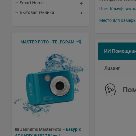
Smart Home
Цвет Камуфляжн
Бытовая техника
Место для камеры
MASTER FOTO - TELEGRAM
ИИ Помощни
Лизинг
Пом
📸
Jaunums MasterFoto –
Easypix
AQUAPIX W3027 Wave!