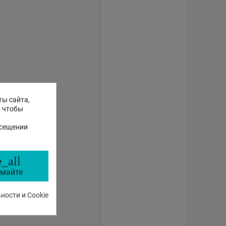
ты сайта,
, чтобы
осещении
_all
майте
ости и Cookie