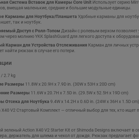
ная Система Вставок для Камеры Core Unit
Использует серию Mirr
ров, вмещая маленькие, средние и большие модульные единицы.
е Карманы для Ноутбука/Планшета
Удобные карманы для ноутбук
ншет, так и ноутбук.
яемый Доступ с Ролл-Топом
Дизайн с ролевым верхом позволяет 
ом через молнию YKK SplashGuard для легкого доступа к оборудова
й Карман для Устройства Отслеживания
Карман для личных устрой
т найти рюкзак в случае его потери.
ации
 / 2.7 kg
ие Размеры
11.8W x 20.9H x 7.9D in. (30W x 53H x 20D cm)
нние Размеры
11.6W x 20.7H x 7.5D in. (29.5W x 52.5H x 19D cm)
ы Отсека для Ноутбука
9.4W x 14.2H x 0.6D in. (24W x 36H x 1.5D cm
n X40 V2 Стартовый Комплект — отличный выбор для тех, кто ищет
 зеленый Action X40 V2 Starter Kit от Shimoda Designs включает в 
ера, держатель для шлема и чехол от дождя. Рюкзак предлагает ф