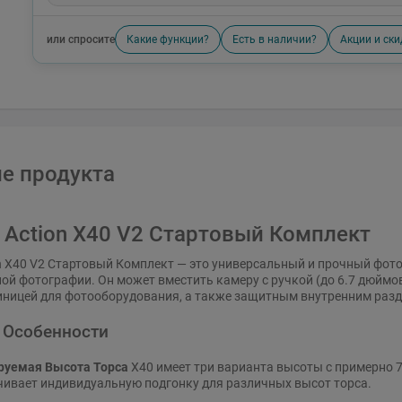
или спросите
Какие функции?
Есть в наличии?
Акции и ски
е продукта
 Action X40 V2 Стартовый Комплект
n X40 V2 Стартовый Комплект — это универсальный и прочный фот
ной фотографии. Он может вместить камеру с ручкой (до 6.7 дюймов
иницей для фотооборудования, а также защитным внутренним разд
 Особенности
руемая Высота Торса
X40 имеет три варианта высоты с примерно 7
чивает индивидуальную подгонку для различных высот торса.