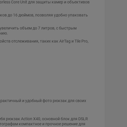
orless Core Unit для защиты камер и объективов
ов до 16 дюймов, позволяя удобно упаковать
увеличить объем до 7 литров, с быстрым
нию.
ств отслеживания, таких как AirTag и Tile Pro,
)
 практичный и удобный фото рюкзак для своих
себя рюкзак Action X40, основной блок для DSLR
отографам компактное и прочное решение для