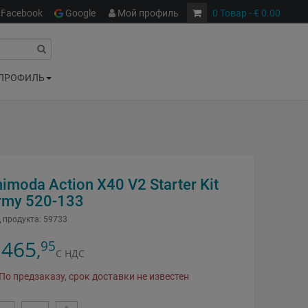
Facebook
Google
Мой профиль
0
Товар
- € 0.00
ПРОФИЛЬ
imoda Action X40 V2 Starter Kit
rmy 520-133
 продукта:
59733
465
95
,
С НДС
По предзаказу, срок доставки не известен