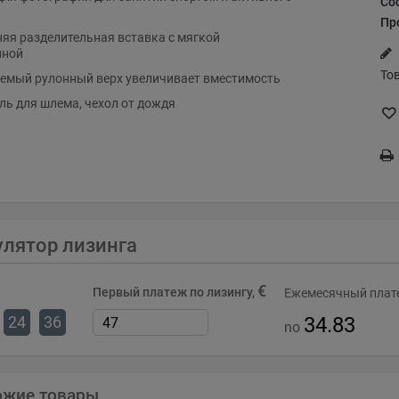
Со
Пр
яя разделительная вставка с мягкой
иной
То
емый рулонный верх увеличивает вместимость
ь для шлема, чехол от дождя
улятор лизинга
€
Первый платеж по лизингу,
Ежемесячный плате
24
36
34.83
no
ожие товары