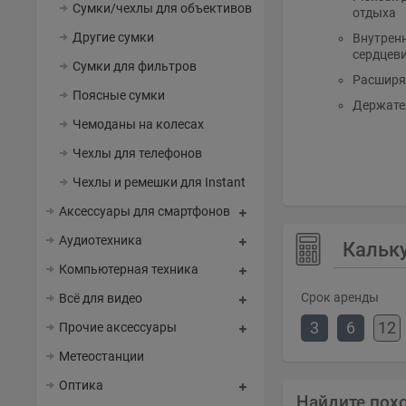
Сумки/чехлы для объективов
отдыха
Другие сумки
Внутренн
сердцев
Сумки для фильтров
Расширя
Поясные сумки
Держател
Чемоданы на колесах
Чехлы для телефонов
Чехлы и ремешки для Instant
Аксессуары для смартфонов
Аудиотехника
Кальк
Компьютерная техника
Срок аренды
Всё для видео
3
6
12
Прочие аксессуары
Метеостанции
Оптика
Найдите пох