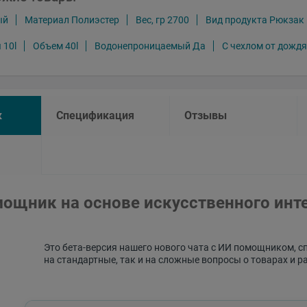
ый
Материал Полиэстер
Вес, гр 2700
Вид продукта Рюкзак
 10l
Объем 40l
Водонепроницаемый Да
С чехлом от дожд
к
Спецификация
Отзывы
ощник на основе искусственного инт
Это бета-версия нашего нового чата с ИИ помощником, с
на стандартные, так и на сложные вопросы о товарах и р