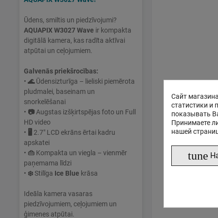
Ūdens, smiltis un piedzīvojumi?
AQUAPIX W3027 Wave
ir kompakta
digitālā kamera, kas radīta aktīvai
atpūtai un ceļojumiem.
Galvenās priekšrocības:
•
🌊
Ūdensizturīga – lieliski piemērota
pludmalei, baseinam un
Сайт магазина
snorkelēšanai
статистики и 
•
📷
Augstas izšķirtspējas foto un Full
показывать В
HD video
Принимаете ли
нашей страни
•
🖥
2.7" LCD ekrāns ērtai kadru
apskatei
•
👜
Kompakta un viegla – vienmēr
tune
Н
paņemama līdzi
•
❄️
Stilīga
Ice Blue
krāsa
Ideāla kamera vasaras
piedzīvojumiem, ceļojumiem un
ģimenes atpūtai.