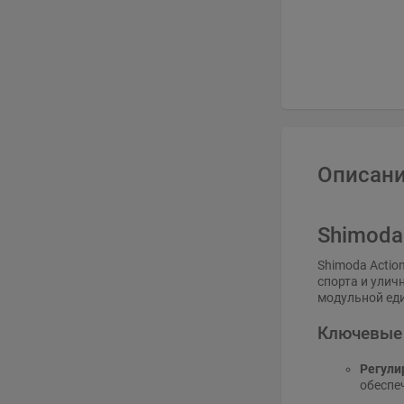
Описани
Shimoda
Shimoda Actio
спорта и улич
модульной ед
Ключевые
Регули
обеспе