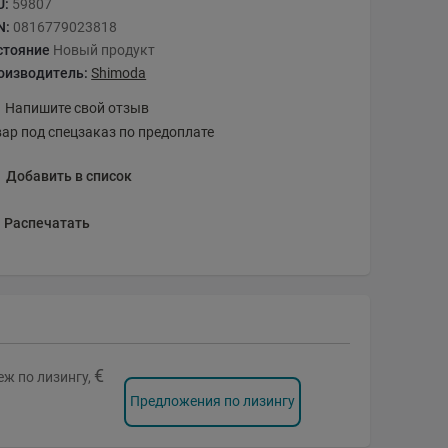
U:
59807
N:
0816779023818
стояние
Новый продукт
оизводитель:
Shimoda
Напишите свой отзыв
вар под спецзаказ по предоплате
Добавить в список
Распечатать
€
ж по лизингу,
Предложения по лизингу