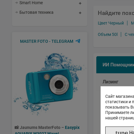
Smart Home
Найдите пох
Бытовая техника
Цвет Черный
М
Объем 50l
С че
MASTER FOTO - TELEGRAM
ИИ Помощни
Лизинг
Сайт магазина
Пом
статистики и 
показывать В
Принимаете ли
нашей страни
📸
Jaunums MasterFoto –
Easypix
tune
Н
AQUAPIX W3027 Wave!