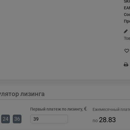
SK
EA
Со
Пр
То
улятор лизинга
€
Первый платеж по лизингу,
Ежемесячный плате
24
36
28.83
no