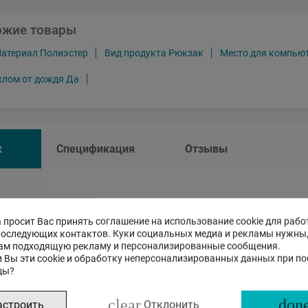
ожие товары
атериал Полиэстер
Вид продукта Рюкзак
Место для компью
хлом от дождя Да
к
Спецификация
Отзывы
 просит Вас принять соглашение на использование cookie для рабо
ощник на основе искусственного инт
последующих контактов. Куки социальных медиа и рекламы нужны
ам подходящую рекламу и персонализированные сообщения.
 Вы эти cookie и обработку неперсонализированных данных при п
цы?
Это бета-версия нашего нового чата с ИИ помощником, с
на стандартные, так и на сложные вопросы о товарах и р
clear
done
астроить
Отклонить