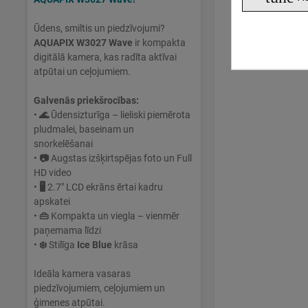
Ūdens, smiltis un piedzīvojumi?
AQUAPIX W3027 Wave
ir kompakta
digitālā kamera, kas radīta aktīvai
atpūtai un ceļojumiem.
Galvenās priekšrocības:
•
🌊
Ūdensizturīga – lieliski piemērota
pludmalei, baseinam un
snorkelēšanai
•
📷
Augstas izšķirtspējas foto un Full
HD video
•
🖥
2.7" LCD ekrāns ērtai kadru
apskatei
•
👜
Kompakta un viegla – vienmēr
paņemama līdzi
•
❄️
Stilīga
Ice Blue
krāsa
Ideāla kamera vasaras
piedzīvojumiem, ceļojumiem un
ģimenes atpūtai.