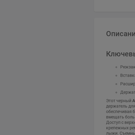
Описани
Ключев
Рюкзак
Вставк
Расшир
Держат
Этот черный
A
держатель для
обеспечивая б
вмещать больш
Доступ с верх
крепежных рем
лыжи. Съемны