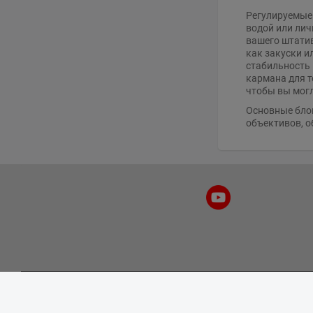
Регулируемые 
водой или лич
вашего штатив
как закуски и
стабильность 
кармана для т
чтобы вы могл
Основные блок
объективов, о
Информация
Моя уче