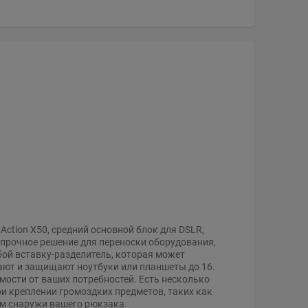
Action X50, средний основной блок для DSLR,
прочное решение для переноски оборудования,
бой вставку-разделитель, которая может
ают и защищают ноутбуки или планшеты до 16
.
мости от ваших потребностей. Есть несколько
и креплении громоздких предметов, таких как
м снаружи вашего рюкзака.