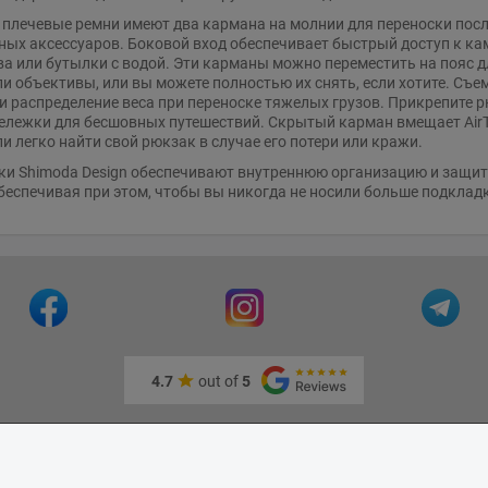
плечевые ремни имеют два кармана на молнии для переноски пос
ных аксессуаров. Боковой вход обеспечивает быстрый доступ к ка
а или бутылки с водой. Эти карманы можно переместить на пояс д
ли объективы, или вы можете полностью их снять, если хотите. Съ
и распределение веса при переноске тяжелых грузов. Прикрепите 
ележки для бесшовных путешествий. Скрытый карман вмещает AirT
и легко найти свой рюкзак в случае его потери или кражи.
и Shimoda Design обеспечивают внутреннюю организацию и защиту
беспечивая при этом, чтобы вы никогда не носили больше подкладк
4.7
out of
5
тная запись
Время работы