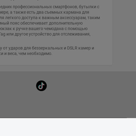
ледних профессиональных смартфонов, бутылки с
мере, а также есть два съемных кармана для
ля легкого доступа к важным аксессуарам, таким
емный пояс обеспечивает дополнительную
рюкзак к ручке вашего чемодана с помощью
ag или другое устройство для отслеживания,
 от ударов для беззеркальных и DSLR камер и
и и веса, чем необходимо.
Подписаться на