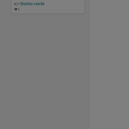
👉
Skaties vairāk
❤
1