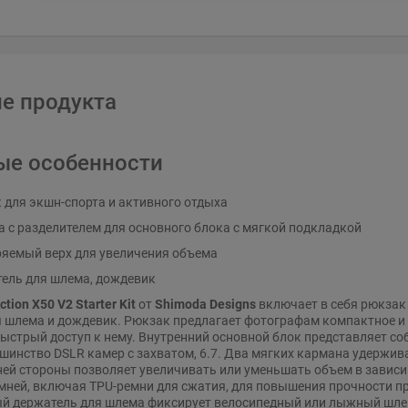
е продукта
ые особенности
 для экшн-спорта и активного отдыха
а с разделителем для основного блока с мягкой подкладкой
яемый верх для увеличения объема
ель для шлема, дождевик
ction X50 V2 Starter Kit
от
Shimoda Designs
включает в себя рюкзак 
 шлема и дождевик. Рюкзак предлагает фотографам компактное и 
ыстрый доступ к нему. Внутренний основной блок представляет со
инство DSLR камер с захватом, 6.7
. Два мягких кармана удержив
ней стороны позволяет увеличивать или уменьшать объем в зависи
ней, включая TPU-ремни для сжатия, для повышения прочности пр
й держатель для шлема фиксирует велосипедный или лыжный шле