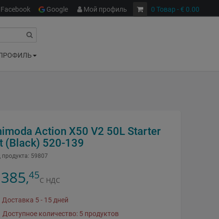
Facebook
Google
Мой профиль
0
Товар
- € 0.00
ПРОФИЛЬ
himoda Action X50 V2 50L Starter
t (Black) 520-139
 продукта:
59807
385
45
,
С НДС
Доставка 5 - 15 дней
Доступное количество: 5 продуктов