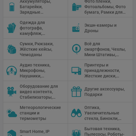
Аккумуляторы,
Фото плёнки,
Рефлекторы,
Батарейки,
Фотоальбомы, Фото
Отражатели,
Зарядные
бумага, Рамки для
Предметные
устройства, Блоки
фото, Плёночные
столики
Одежда для
питания, Солнечные
камеры
Экшн-камеры и
фотографа,
панели
Дроны
камуфляж,
Перчатки
Сумки, Рюкзаки,
Всё для
Жёсткие кейсы,
смартфонов, Чехлы,
Чемоданы
Мини Штативы,
Селфи держатели
Аудио техника,
Принтеры и
Микрофоны,
принадлежности,
Наушники,
Жесткие диски,
Диктофоны, Аудио
Мониторы,
Оборудование для
микшеры, Кабели и
Проекторы,
Другие аксессуары,
видео контента,
адаптеры
Графические
Подарки
Стабилизаторы,
Планшеты, Бумага
Телепромптеры,
для принтера
Метеорологические
Оптика,
Мониторы,
станции и
Увеличительные
Профессиональное
термометры
стекла, Бинокли,
видео
Монокли,
оборудование
Бытовая техника,
Телескопы,
Smart Home, IP
Пылесосы, Роботы-
Прицелы,