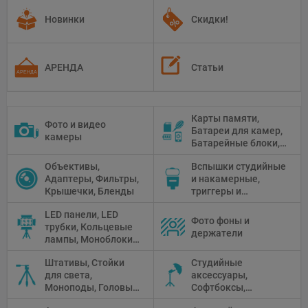
Новинки
Скидки!
АРЕНДА
Статьи
Карты памяти,
Фото и видео
Батареи для камер,
камеры
Батарейные блоки,
Чистящие средства
Объективы,
Вспышки студийные
Адаптеры, Фильтры,
и накамерные,
Крышечки, Бленды
триггеры и
аксессуары
LED панели, LED
Фото фоны и
трубки, Кольцевые
держатели
лампы, Моноблоки,
Прожекторы,
Штативы, Стойки
Студийные
Флуоресцентное и
для света,
аксессуары,
галогенное
Моноподы, Головы
Софтбоксы,
освещение
штатива
Зонтики,