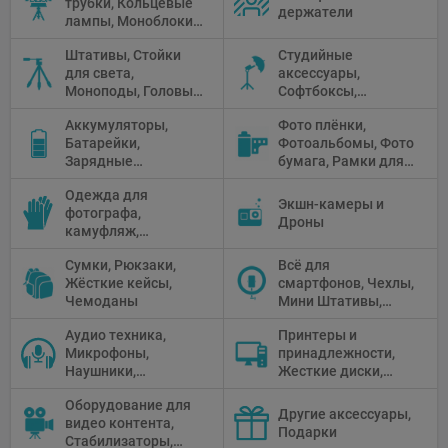
трубки, Кольцевые
держатели
лампы, Моноблоки,
Прожекторы,
Штативы, Стойки
Студийные
Флуоресцентное и
для света,
аксессуары,
галогенное
Моноподы, Головы
Софтбоксы,
освещение
штатива
Зонтики,
Аккумуляторы,
Фото плёнки,
Рефлекторы,
Батарейки,
Фотоальбомы, Фото
Отражатели,
Зарядные
бумага, Рамки для
Предметные
устройства, Блоки
фото, Плёночные
столики
Одежда для
питания, Солнечные
камеры
Экшн-камеры и
фотографа,
панели
Дроны
камуфляж,
Перчатки
Сумки, Рюкзаки,
Всё для
Жёсткие кейсы,
смартфонов, Чехлы,
Чемоданы
Мини Штативы,
Селфи держатели
Аудио техника,
Принтеры и
Микрофоны,
принадлежности,
Наушники,
Жесткие диски,
Диктофоны, Аудио
Мониторы,
Оборудование для
микшеры, Кабели и
Проекторы,
Другие аксессуары,
видео контента,
адаптеры
Графические
Подарки
Стабилизаторы,
Планшеты, Бумага