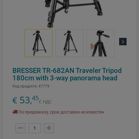
Next
BRESSER TR-682AN Traveler Tripod
180cm with 3-way panorama head
Код продукта:
47779
53
45
€
,
С НДС
По предзаказу, срок доставки не известен