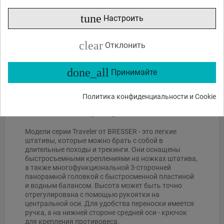
или спросите
tune
Настроить
Какие функции?
Есть в наличии?
Акции и скидки?
clear
Отклонить
Какие отзывы?
done_all
Принимайте
Политика конфиденциальности и Cookie
Описание продукта
Модели серии Traveler от BRESSER - это легкие
штативы, которые можно брать с собой в
длительные походы и трекинги. Они оснащены
быстросъемными креплениями на ножках штатива,
а также многофункциональной 3-сторонней
панорамной головкой с быстросменной пластиной
и водным балансом. Высота может быть точно
отрегулирована с помощью рукоятки на
центральной оси. Для удобства переноски имеется
ручка, а на нижней стороне средней оси - крючок
для крепления противовеса.