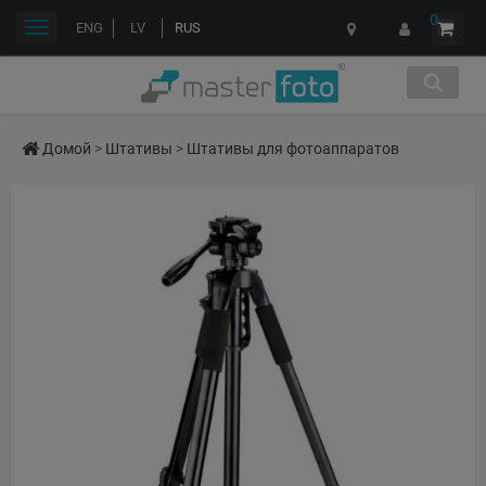
0
Переключить
ENG
LV
RUS
навигации
Домой
>
Штативы
>
Штативы для фотоаппаратов