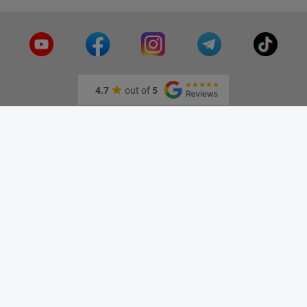
Устройства ночного
видения
4.7
out of
5
Информация
О нас
Адрес и как доехать
Связаться с нами
Скидки
Новые товары
Лидеры продаж