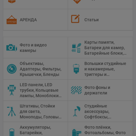
АРЕНДА
Статьи
Карты памяти,
Фото и видео
Батареи для камер,
камеры
Батарейные блоки,
Чистящие средства
Объективы,
Вспышки студийные
Адаптеры, Фильтры,
и накамерные,
Крышечки, Бленды
триггеры и
аксессуары
LED панели, LED
Фото фоны и
трубки, Кольцевые
держатели
лампы, Моноблоки,
Прожекторы,
Штативы, Стойки
Студийные
Флуоресцентное и
для света,
аксессуары,
галогенное
Моноподы, Головы
Софтбоксы,
освещение
штатива
Зонтики,
Аккумуляторы,
Фото плёнки,
Рефлекторы,
Батарейки,
Фотоальбомы, Фото
Отражатели,