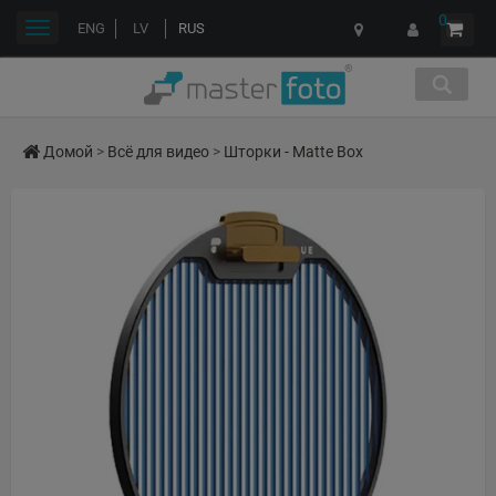
0
Переключить
ENG
LV
RUS
навигации
Домой
>
Всё для видео
>
Шторки - Matte Box