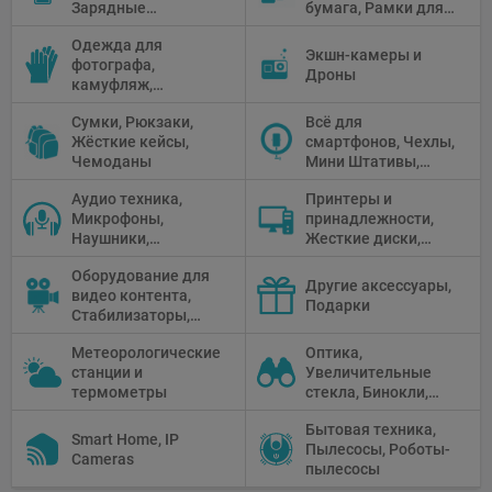
Зарядные
бумага, Рамки для
Предметные
устройства, Блоки
фото, Плёночные
столики
Одежда для
питания, Солнечные
камеры
Экшн-камеры и
фотографа,
панели
Дроны
камуфляж,
Перчатки
Сумки, Рюкзаки,
Всё для
Жёсткие кейсы,
смартфонов, Чехлы,
Чемоданы
Мини Штативы,
Селфи держатели
Аудио техника,
Принтеры и
Микрофоны,
принадлежности,
Наушники,
Жесткие диски,
Диктофоны, Аудио
Мониторы,
Оборудование для
микшеры, Кабели и
Проекторы,
Другие аксессуары,
видео контента,
адаптеры
Графические
Подарки
Стабилизаторы,
Планшеты, Бумага
Телепромптеры,
для принтера
Метеорологические
Оптика,
Мониторы,
станции и
Увеличительные
Профессиональное
термометры
стекла, Бинокли,
видео
Монокли,
оборудование
Бытовая техника,
Телескопы,
Smart Home, IP
Пылесосы, Роботы-
Прицелы,
Cameras
пылесосы
Микроскопы,
Тепловизоры,