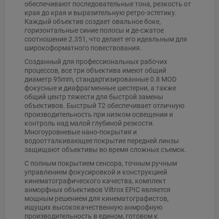
обеспечивают последовательные тона, резкость от
края до края и выразительную ретро-эстетику.
Каждый объектив создает овальное боке,
горизонтальные синие полосы и де-сжатое
соотношение 2.351, что делает его идеальным для
широкоформатного повествования.
Созданный для профессиональных рабочих
процессов, все три объектива имеют общий
диаметр 95mm, стандартизированные 0.8 MOD
фокусные и диафрагменные шестерни, а также
общий центр тяжести для быстрой замены
объективов. Быстрый T2 обеспечивает отличную
производительность при низком освещении и
контроль над малой глубиной резкости.
Многоуровневые нано-покрытия и
водоотталкивающее покрытие передней линзы
защищают объективы во время сложных съемок.
С полным покрытием сенсора, точным ручным
управлением фокусировкой и конструкцией
кинематографического качества, комплект
анморфных объективов Viltrox EPIC является
мощным решением для кинематографистов,
ищущих высококачественную анмрофную
производительность в едином, готовом к