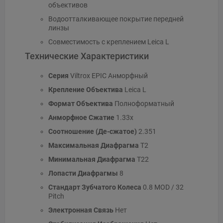
объективов
Водоотталкивающее покрытие передней
линзы
Совместимость с креплением Leica L
Технические Характеристики
Серия
Viltrox EPIC Анморфный
Крепление Объектива
Leica L
Формат Объектива
Полноформатный
Анморфное Сжатие
1.33x
Соотношение (Де-сжатое)
2.351
Максимальная Диафрагма
T2
Минимальная Диафрагма
T22
Лопасти Диафрагмы
8
Стандарт Зубчатого Колеса
0.8 MOD / 32
Pitch
Электронная Связь
Нет