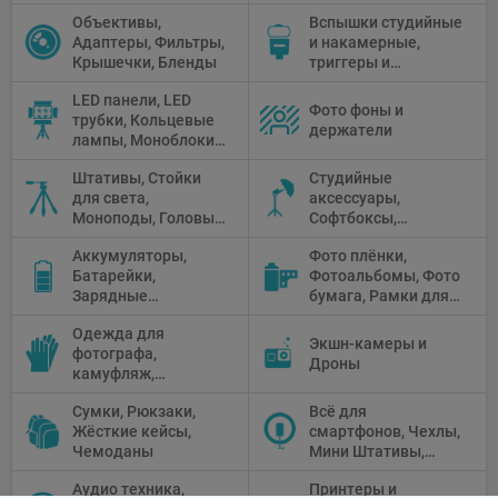
Чистящие средства
Объективы,
Вспышки студийные
Адаптеры, Фильтры,
и накамерные,
Крышечки, Бленды
триггеры и
аксессуары
LED панели, LED
Фото фоны и
трубки, Кольцевые
держатели
лампы, Моноблоки,
Прожекторы,
Штативы, Стойки
Студийные
Флуоресцентное и
для света,
аксессуары,
галогенное
Моноподы, Головы
Софтбоксы,
освещение
штатива
Зонтики,
Аккумуляторы,
Фото плёнки,
Рефлекторы,
Батарейки,
Фотоальбомы, Фото
Отражатели,
Зарядные
бумага, Рамки для
Предметные
устройства, Блоки
фото, Плёночные
столики
Одежда для
питания, Солнечные
камеры
Экшн-камеры и
фотографа,
панели
Дроны
камуфляж,
Перчатки
Сумки, Рюкзаки,
Всё для
Жёсткие кейсы,
смартфонов, Чехлы,
Чемоданы
Мини Штативы,
Селфи держатели
Аудио техника,
Принтеры и