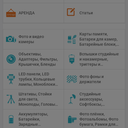
АРЕНДА
Статьи
Карты памяти,
Фото и видео
Батареи для камер,
камеры
Батарейные блоки,
Чистящие средства
Объективы,
Вспышки студийные
Адаптеры, Фильтры,
и накамерные,
Крышечки, Бленды
триггеры и
аксессуары
LED панели, LED
Фото фоны и
трубки, Кольцевые
держатели
лампы, Моноблоки,
Прожекторы,
Штативы, Стойки
Студийные
Флуоресцентное и
для света,
аксессуары,
галогенное
Моноподы, Головы
Софтбоксы,
освещение
штатива
Зонтики,
Аккумуляторы,
Фото плёнки,
Рефлекторы,
Батарейки,
Фотоальбомы, Фото
Отражатели,
Зарядные
бумага, Рамки для
Предметные