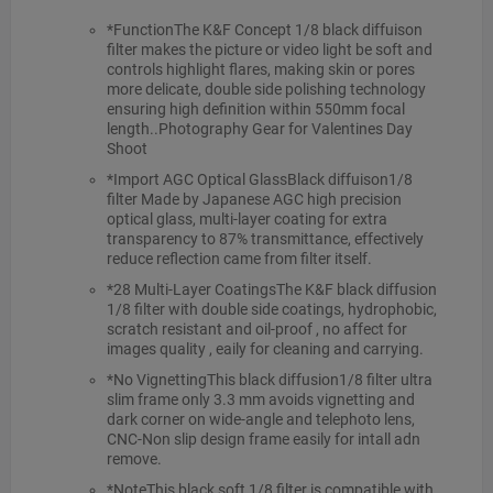
*FunctionThe K&F Concept 1/8 black diffuison
filter makes the picture or video light be soft and
controls highlight flares, making skin or pores
more delicate, double side polishing technology
ensuring high definition within 550mm focal
length..Photography Gear for Valentines Day
Shoot
*Import AGC Optical GlassBlack diffuison1/8
filter Made by Japanese AGC high precision
optical glass, multi-layer coating for extra
transparency to 87% transmittance, effectively
reduce reflection came from filter itself.
*28 Multi-Layer CoatingsThe K&F black diffusion
1/8 filter with double side coatings, hydrophobic,
scratch resistant and oil-proof , no affect for
images quality , eaily for cleaning and carrying.
*No VignettingThis black diffusion1/8 filter ultra
slim frame only 3.3 mm avoids vignetting and
dark corner on wide-angle and telephoto lens,
CNC-Non slip design frame easily for intall adn
remove.
*NoteThis black soft 1/8 filter is compatible with