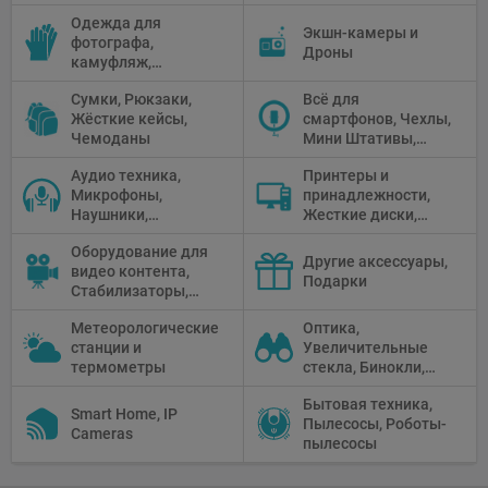
устройства, Блоки
фото, Плёночные
столики
Одежда для
питания, Солнечные
камеры
Экшн-камеры и
фотографа,
панели
Дроны
камуфляж,
Перчатки
Сумки, Рюкзаки,
Всё для
Жёсткие кейсы,
смартфонов, Чехлы,
Чемоданы
Мини Штативы,
Селфи держатели
Аудио техника,
Принтеры и
Микрофоны,
принадлежности,
Наушники,
Жесткие диски,
Диктофоны, Аудио
Мониторы,
Оборудование для
микшеры, Кабели и
Проекторы,
Другие аксессуары,
видео контента,
адаптеры
Графические
Подарки
Стабилизаторы,
Планшеты, Бумага
Телепромптеры,
для принтера
Метеорологические
Оптика,
Мониторы,
станции и
Увеличительные
Профессиональное
термометры
стекла, Бинокли,
видео
Монокли,
оборудование
Бытовая техника,
Телескопы,
Smart Home, IP
Пылесосы, Роботы-
Прицелы,
Cameras
пылесосы
Микроскопы,
Тепловизоры,
Устройства ночного