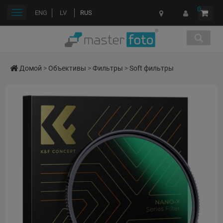
0
Переключить
ENG
LV
RUS
навигации
Домой
>
Объективы
>
Фильтры
>
Soft фильтры