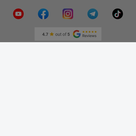
видения
4.7
out of
5
Информация
О нас
Адрес и как доехать
Связаться с нами
Скидки
Новые товары
Лидеры продаж
Блог