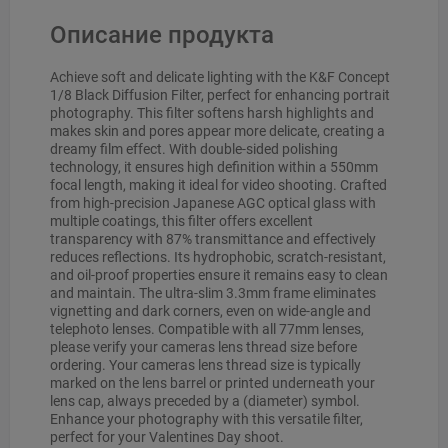
Описание продукта
Achieve soft and delicate lighting with the K&F Concept
1/8 Black Diffusion Filter, perfect for enhancing portrait
photography. This filter softens harsh highlights and
makes skin and pores appear more delicate, creating a
dreamy film effect. With double-sided polishing
technology, it ensures high definition within a 550mm
focal length, making it ideal for video shooting. Crafted
from high-precision Japanese AGC optical glass with
multiple coatings, this filter offers excellent
transparency with 87% transmittance and effectively
reduces reflections. Its hydrophobic, scratch-resistant,
and oil-proof properties ensure it remains easy to clean
and maintain. The ultra-slim 3.3mm frame eliminates
vignetting and dark corners, even on wide-angle and
telephoto lenses. Compatible with all 77mm lenses,
please verify your cameras lens thread size before
ordering. Your cameras lens thread size is typically
marked on the lens barrel or printed underneath your
lens cap, always preceded by a (diameter) symbol.
Enhance your photography with this versatile filter,
perfect for your Valentines Day shoot.