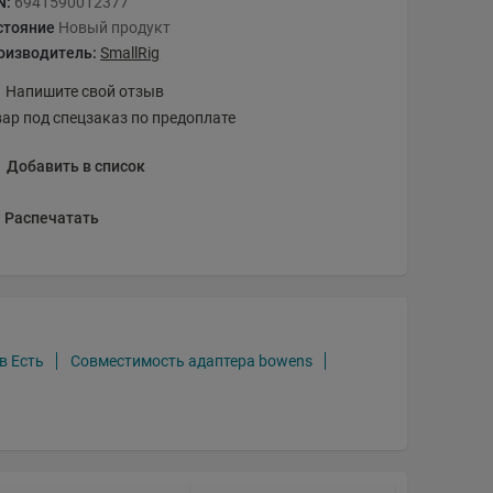
N:
6941590012377
стояние
Новый продукт
оизводитель:
SmallRig
Напишите свой отзыв
вар под спецзаказ по предоплате
Добавить в список
Распечатать
в Есть
Совместимость адаптера bowens