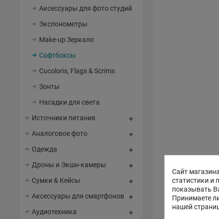
Аксессуары для фото студий
Экспонометры
Make-up Зеркало
Софтбоксы
Cucoloris, Flags & Scrims
Зонты
Насадки для света
Источники питания
Аналоговое фото
Одежда
Дроны и Экшн-камеры
Сайт магазина
статистики и 
Сумки & Кейсы
показывать В
Аксессуары для смартфонов
Принимаете ли
нашей страни
Аудиотехника