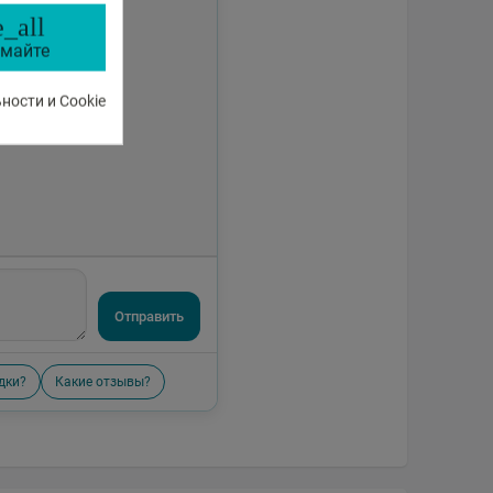
_all
майте
ости и Cookie
Отправить
дки?
Какие отзывы?