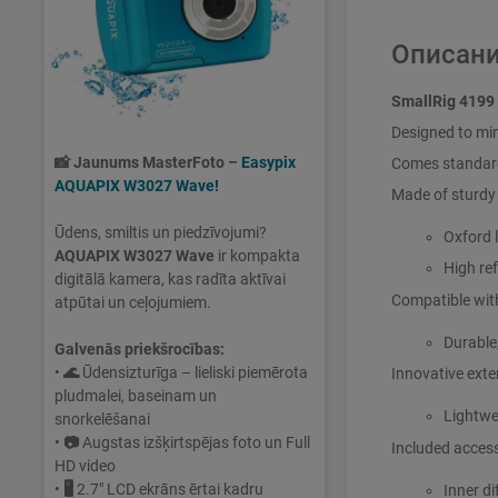
Описани
SmallRig 4199
Designed to mim
📸
Jaunums MasterFoto –
Easypix
Comes standard 
AQUAPIX W3027 Wave!
Made of sturdy 
Ūdens, smiltis un piedzīvojumi?
Oxford l
AQUAPIX W3027 Wave
ir kompakta
High ref
digitālā kamera, kas radīta aktīvai
Compatible wit
atpūtai un ceļojumiem.
Durable
Galvenās priekšrocības:
•
🌊
Ūdensizturīga – lieliski piemērota
Innovative exte
pludmalei, baseinam un
Lightwe
snorkelēšanai
•
📷
Augstas izšķirtspējas foto un Full
Included access
HD video
•
🖥
2.7" LCD ekrāns ērtai kadru
Inner di