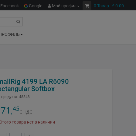
Facebook
Google
Мой профиль
0
Товар
- € 0.00
ПРОФИЛЬ
mallRig 4199 LA R6090
ectangular Softbox
 продукта:
48848
71
45
,
С НДС
Этого товара нет в наличии