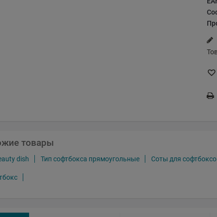
EA
Со
Пр
То
ожие товары
auty dish
Тип софтбокса прямоугольные
Соты для софтбоксо
тбокс