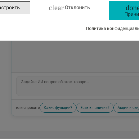
clear
done
астроить
Отклонить
Прини
Политика конфиденциальн
или спросите
Какие функции?
Есть в наличии?
Акции и ски