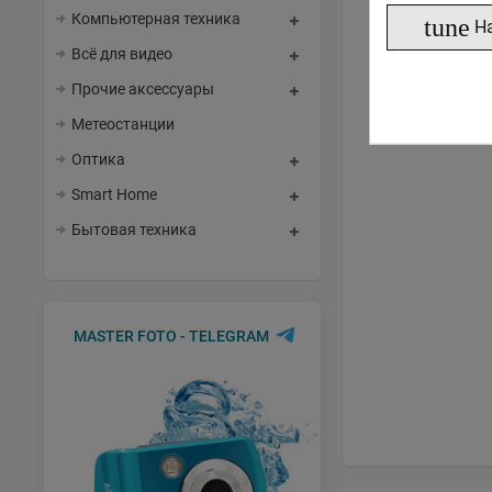
Компьютерная техника
tune
Н
Всё для видео
Прочие аксессуары
Метеостанции
Оптика
Smart Home
Бытовая техника
MASTER FOTO - TELEGRAM