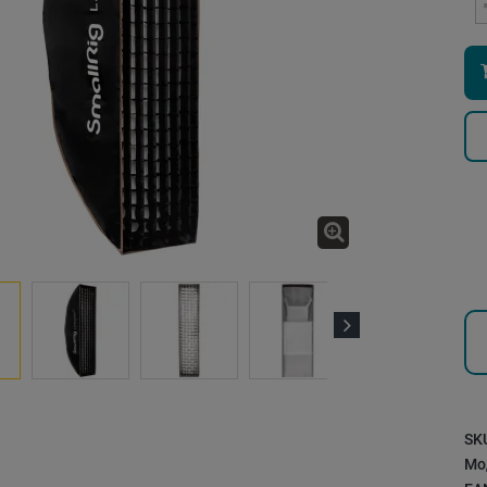
Next
SK
Мо