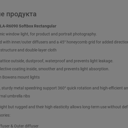
е продукта
 LA-R6090 Softbox Rectangular
ic window light, for product and portrait photography.
with inner/outer diffusers and a 45° honeycomb grid for added direction
structure and double-layer cloth
attice outside, dustproof, waterproof and prevents light leakage.
lective coating inside, smoother and prevents light absorption.
h Bowens mount lights
, sturdy metal speedring support 360° quick rotation and high-efficient a
rnal umbrella ribs
ight but rugged and their high elasticity allows long-term use without de
ories:
ffuser & Outer diffuser