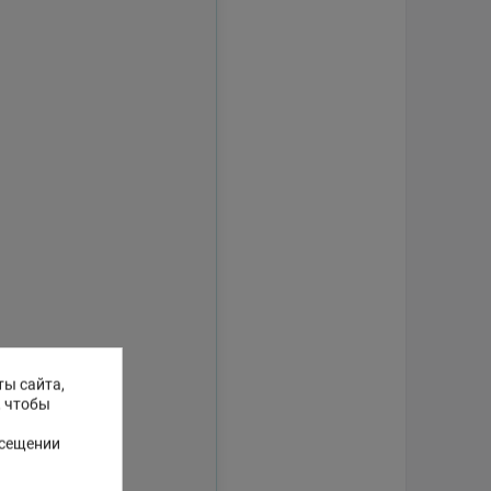
ты сайта,
, чтобы
осещении