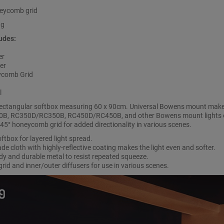
eycomb grid
ag
udes:
er
er
ycomb Grid
l
rectangular softbox measuring 60 x 90cm. Universal Bowens mount make
B, RC350D/RC350B, RC450D/RC450B, and other Bowens mount lights on
 45° honeycomb grid for added directionality in various scenes.
oftbox for layered light spread.
ade cloth with highly-reflective coating makes the light even and softer.
dy and durable metal to resist repeated squeeze.
id and inner/outer diffusers for use in various scenes.