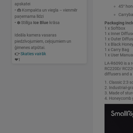
apskatei
45° hon
•
👜
Kompakta un viegla – vienmēr
Carryb
paņemama līdzi
•
❄️
Stilīga
Ice Blue
krāsa
Packaging incl
1 x Softbox
1 x Inner Diffus
Ideāla kamera vasaras
1 x Outer Diffus
piedzīvojumiem, ceļojumiem un
1 x Black Hone
ģimenes atpūtai.
1 x Carry Bag
👉
Skaties vairāk
1 x User Manua
❤
1
LA-R6090 is a 
RC220D/ RC220
diffusers and a
1. Classic 2:3 s
2. Industrial-gr
3. Made of stur
4. Honeycomb gr