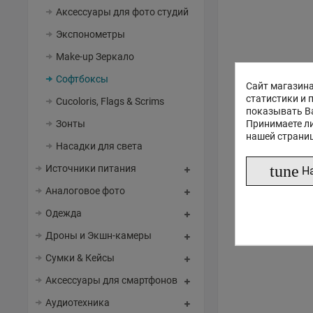
Аксессуары для фото студий
Экспонометры
Make-up Зеркало
Софтбоксы
Сайт магазина
статистики и 
Cucoloris, Flags & Scrims
показывать В
Принимаете ли
Зонты
нашей страни
Насадки для света
tune
Источники питания
Н
Аналоговое фото
Одежда
Дроны и Экшн-камеры
Сумки & Кейсы
Аксессуары для смартфонов
Аудиотехника