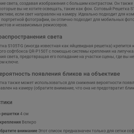
ие света, создавая изображения с большим контрастом. Он также 
которые вы не хотите освещать, такие как фон. Сотовый Решетка 
ективе, если свет направлен на камеру. Идеально подходит для ко
 портретной фотографии, он отлично подходит для мобильных фото
истов и независимых режиссеров.
распространения света
ка S105T-G (иногда известная как яйцевидная решетка) крепится 
го софтбокса QR-P150T с помощью системы крепления на липучках
ия света, предотвращая его попадание на участки сцены, где вы не 
ом ключе.
ероятность появления бликов на объективе
тка также может использоваться для снижения вероятности появл
авлен на камеру (обратите внимание, что она не предотвратит блик
стики
 решетки
4 см
крепления
Велкро
обратите внимание
Этот список предназначен только для сетки софт