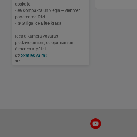
apskatei
•
👜
Kompakta un viegla – vienmēr
paņemama līdzi
•
❄️
Stilīga
Ice Blue
krāsa
Ideāla kamera vasaras
piedzīvojumiem, ceļojumiem un
ģimenes atpūtai.
👉
Skaties vairāk
❤
1