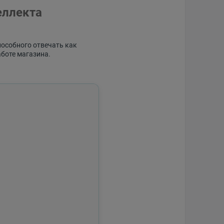
еллекта
пособного отвечать как
аботе магазина.