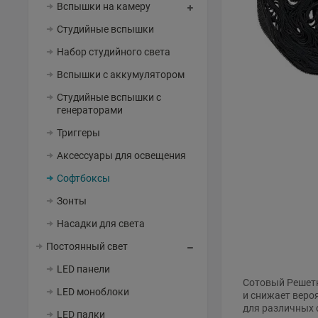
Вспышки на камеру
Студийные вспышки
Набор студийного света
Вспышки с аккумулятором
Студийные вспышки с
генераторами
Триггеры
Аксессуары для освещения
Софтбоксы
Зонты
Насадки для света
Постоянный свет
LED панели
Сотовый Решетк
LED моноблоки
и снижает веро
для различных 
LED палки