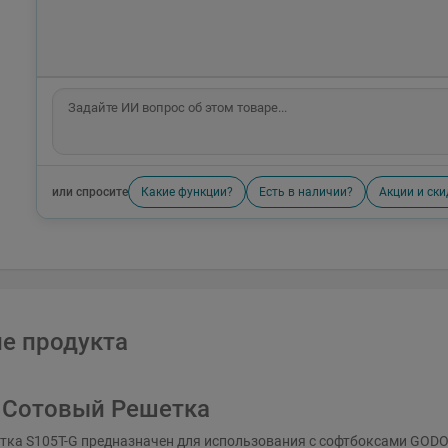
или спросите
Какие функции?
Есть в наличии?
Акции и ски
е продукта
 Сотовый Решетка
тка S105T-G предназначен для использования с софтбоксами GODO