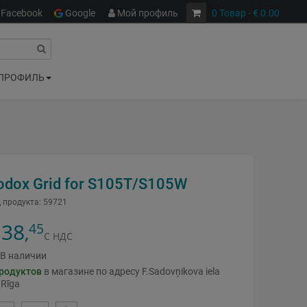
Facebook
Google
Мой профиль
0
Товар
- € 0.00
ПРОФИЛЬ
odox Grid for S105T/S105W
 продукта:
59721
38
45
,
С НДС
В наличии
родуктов
в магазине по адресу F.Sadovņikova iela
 Rīga