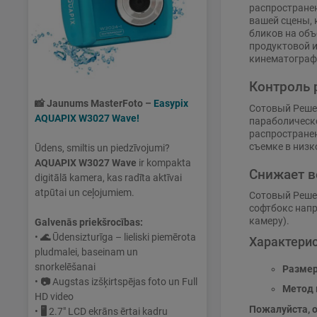
распространен
вашей сцены, 
бликов на объ
продуктовой и
кинематограф
Контроль 
📸
Jaunums MasterFoto –
Easypix
Сотовый Решет
AQUAPIX W3027 Wave!
параболическо
распространен
съемке в низк
Ūdens, smiltis un piedzīvojumi?
AQUAPIX W3027 Wave
ir kompakta
Снижает в
digitālā kamera, kas radīta aktīvai
atpūtai un ceļojumiem.
Сотовый Реше
софтбокс напр
камеру).
Galvenās priekšrocības:
•
🌊
Ūdensizturīga – lieliski piemērota
Характери
pludmalei, baseinam un
snorkelēšanai
Размер
•
📷
Augstas izšķirtspējas foto un Full
Метод 
HD video
Пожалуйста, 
•
🖥
2.7" LCD ekrāns ērtai kadru