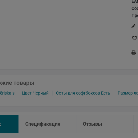
EA
Со
Пр
ожие товары
riskais
Цвет Черный
Соты для софтбоксов Есть
Размер л
к
Спецификация
Отзывы