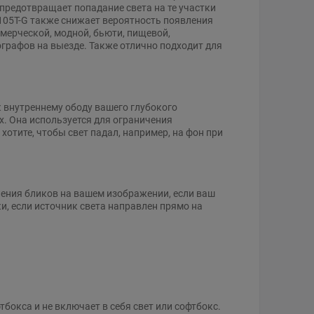
предотвращает попадание света на те участки
S105T-G также снижает вероятность появления
ммерческой, модной, бьюти, пищевой,
графов на выезде. Также отлично подходит для
к внутреннему ободу вашего глубокого
. Она используется для ограничения
хотите, чтобы свет падал, например, на фон при
ения бликов на вашем изображении, если ваш
и, если источник света направлен прямо на
бокса и не включает в себя свет или софтбокс.