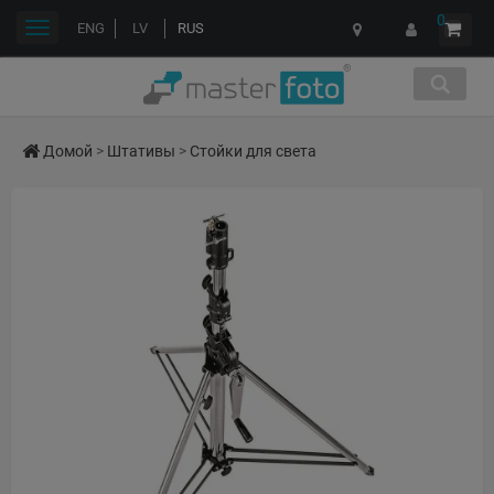
0
Переключить
ENG
LV
RUS
навигации
Домой
>
Штативы
>
Стойки для света