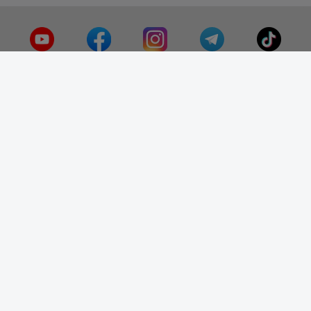
Устройства ночного
видения
4.7
out of
5
Информация
О нас
Адрес и как доехать
Связаться с нами
Скидки
Новые товары
Лидеры продаж