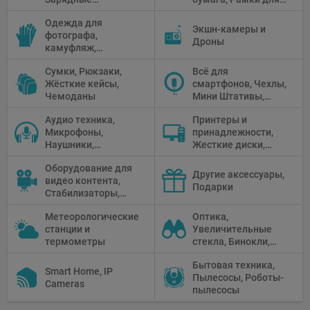
Предметные
устройства, Блоки
фото, Плёночные
столики
Одежда для
питания, Солнечные
камеры
Экшн-камеры и
фотографа,
панели
Дроны
камуфляж,
Перчатки
Сумки, Рюкзаки,
Всё для
Жёсткие кейсы,
смартфонов, Чехлы,
Чемоданы
Мини Штативы,
Селфи держатели
Аудио техника,
Принтеры и
Микрофоны,
принадлежности,
Наушники,
Жесткие диски,
Диктофоны, Аудио
Мониторы,
Оборудование для
микшеры, Кабели и
Проекторы,
Другие аксессуары,
видео контента,
адаптеры
Графические
Подарки
Стабилизаторы,
Планшеты, Бумага
Телепромптеры,
для принтера
Метеорологические
Оптика,
Мониторы,
станции и
Увеличительные
Профессиональное
термометры
стекла, Бинокли,
видео
Монокли,
оборудование
Бытовая техника,
Телескопы,
Smart Home, IP
Пылесосы, Роботы-
Прицелы,
Cameras
пылесосы
Микроскопы,
Тепловизоры,