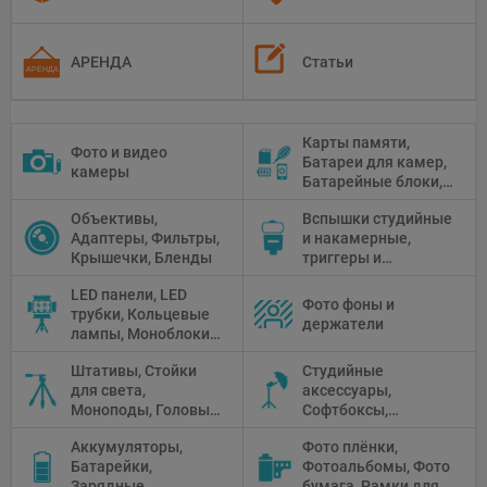
АРЕНДА
Статьи
Карты памяти,
Фото и видео
Батареи для камер,
камеры
Батарейные блоки,
Чистящие средства
Объективы,
Вспышки студийные
Адаптеры, Фильтры,
и накамерные,
Крышечки, Бленды
триггеры и
аксессуары
LED панели, LED
Фото фоны и
трубки, Кольцевые
держатели
лампы, Моноблоки,
Прожекторы,
Штативы, Стойки
Студийные
Флуоресцентное и
для света,
аксессуары,
галогенное
Моноподы, Головы
Софтбоксы,
освещение
штатива
Зонтики,
Аккумуляторы,
Фото плёнки,
Рефлекторы,
Батарейки,
Фотоальбомы, Фото
Отражатели,
Зарядные
бумага, Рамки для