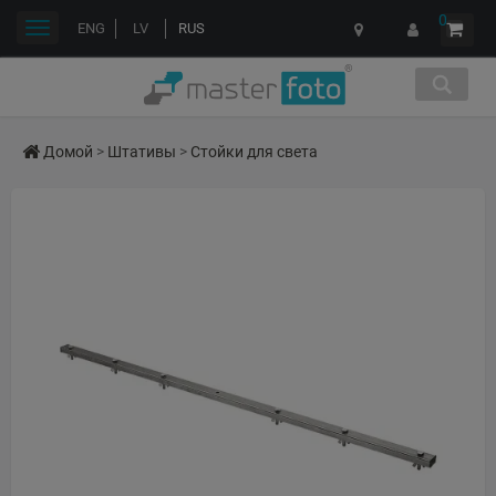
0
Переключить
ENG
LV
RUS
навигации
Домой
>
Штативы
>
Стойки для света