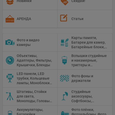
Новинки
Скидки!
АРЕНДА
Статьи
Карты памяти,
Фото и видео
Батареи для камер,
камеры
Батарейные блоки,
Чистящие средства
Объективы,
Вспышки студийные
Адаптеры, Фильтры,
и накамерные,
Крышечки, Бленды
триггеры и
аксессуары
LED панели, LED
Фото фоны и
трубки, Кольцевые
держатели
лампы, Моноблоки,
Прожекторы,
Штативы, Стойки
Студийные
Флуоресцентное и
для света,
аксессуары,
галогенное
Моноподы, Головы
Софтбоксы,
освещение
штатива
Зонтики,
Аккумуляторы,
Фото плёнки,
Рефлекторы,
Батарейки,
Фотоальбомы, Фото
Отражатели,