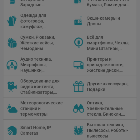
Зарядные
бумага, Рамки для
Предметные
устройства, Блоки
фото, Плёночные
столики
Одежда для
питания, Солнечные
камеры
Экшн-камеры и
фотографа,
панели
Дроны
камуфляж,
Перчатки
Сумки, Рюкзаки,
Всё для
Жёсткие кейсы,
смартфонов, Чехлы,
Чемоданы
Мини Штативы,
Селфи держатели
Аудио техника,
Принтеры и
Микрофоны,
принадлежности,
Наушники,
Жесткие диски,
Диктофоны, Аудио
Мониторы,
Оборудование для
микшеры, Кабели и
Проекторы,
Другие аксессуары,
видео контента,
адаптеры
Графические
Подарки
Стабилизаторы,
Планшеты, Бумага
Телепромптеры,
для принтера
Метеорологические
Оптика,
Мониторы,
станции и
Увеличительные
Профессиональное
термометры
стекла, Бинокли,
видео
Монокли,
оборудование
Бытовая техника,
Телескопы,
Smart Home, IP
Пылесосы, Роботы-
Прицелы,
Cameras
пылесосы
Микроскопы,