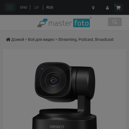
0
Переключить
ENG
LV
RUS
навигации
Домой
>
Всё для видео
>
Streaming, Podcast, Broadcast