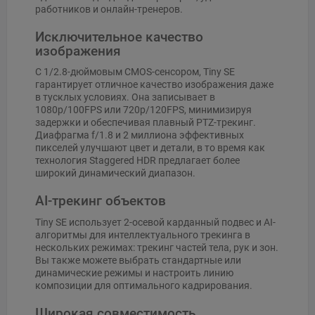
работников и онлайн-тренеров.
Исключительное качество
изображения
С 1/2.8-дюймовым CMOS-сенсором, Tiny SE
гарантирует отличное качество изображения даже
в тусклых условиях. Она записывает в
1080p/100FPS или 720p/120FPS, минимизируя
задержки и обеспечивая плавный PTZ-трекинг.
Диафрагма f/1.8 и 2 миллиона эффективных
пикселей улучшают цвет и детали, в то время как
технология Staggered HDR предлагает более
широкий динамический диапазон.
AI-трекинг объектов
Tiny SE использует 2-осевой карданный подвес и AI-
алгоритмы для интеллектуального трекинга в
нескольких режимах: трекинг частей тела, рук и зон.
Вы также можете выбрать стандартные или
динамические режимы и настроить линию
композиции для оптимального кадрирования.
Широкая совместимость