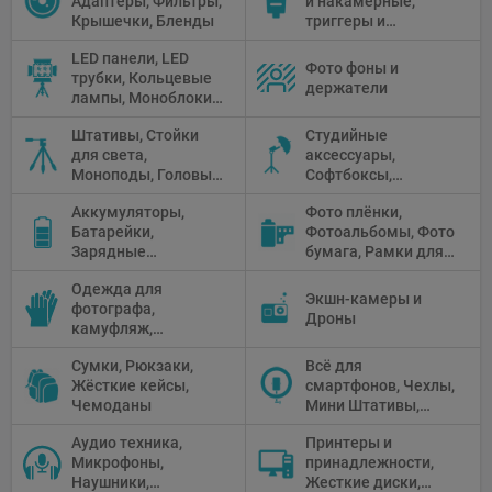
Адаптеры, Фильтры,
и накамерные,
Крышечки, Бленды
триггеры и
аксессуары
LED панели, LED
Фото фоны и
трубки, Кольцевые
держатели
лампы, Моноблоки,
Прожекторы,
Штативы, Стойки
Студийные
Флуоресцентное и
для света,
аксессуары,
галогенное
Моноподы, Головы
Софтбоксы,
освещение
штатива
Зонтики,
Аккумуляторы,
Фото плёнки,
Рефлекторы,
Батарейки,
Фотоальбомы, Фото
Отражатели,
Зарядные
бумага, Рамки для
Предметные
устройства, Блоки
фото, Плёночные
столики
Одежда для
питания, Солнечные
камеры
Экшн-камеры и
фотографа,
панели
Дроны
камуфляж,
Перчатки
Сумки, Рюкзаки,
Всё для
Жёсткие кейсы,
смартфонов, Чехлы,
Чемоданы
Мини Штативы,
Селфи держатели
Аудио техника,
Принтеры и
Микрофоны,
принадлежности,
Наушники,
Жесткие диски,