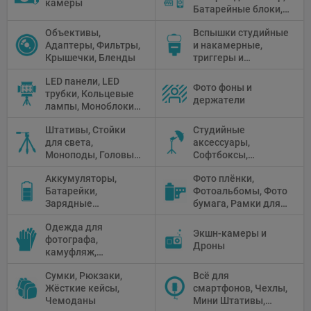
камеры
Батарейные блоки,
Чистящие средства
Объективы,
Вспышки студийные
Адаптеры, Фильтры,
и накамерные,
Крышечки, Бленды
триггеры и
аксессуары
LED панели, LED
Фото фоны и
трубки, Кольцевые
держатели
лампы, Моноблоки,
Прожекторы,
Штативы, Стойки
Студийные
Флуоресцентное и
для света,
аксессуары,
галогенное
Моноподы, Головы
Софтбоксы,
освещение
штатива
Зонтики,
Аккумуляторы,
Фото плёнки,
Рефлекторы,
Батарейки,
Фотоальбомы, Фото
Отражатели,
Зарядные
бумага, Рамки для
Предметные
устройства, Блоки
фото, Плёночные
столики
Одежда для
питания, Солнечные
камеры
Экшн-камеры и
фотографа,
панели
Дроны
камуфляж,
Перчатки
Сумки, Рюкзаки,
Всё для
Жёсткие кейсы,
смартфонов, Чехлы,
Чемоданы
Мини Штативы,