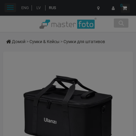
0
Переключить
ENG
LV
RUS
навигации
Домой
>
Сумки & Кейсы
>
Сумки для штативов