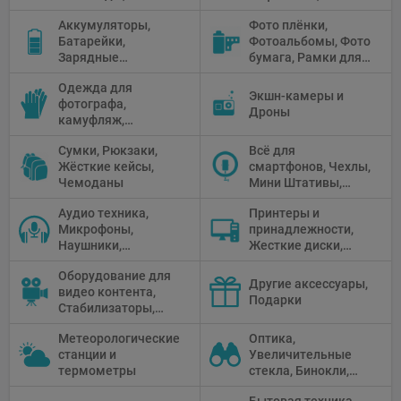
штатива
Зонтики,
Аккумуляторы,
Фото плёнки,
Рефлекторы,
Батарейки,
Фотоальбомы, Фото
Отражатели,
Зарядные
бумага, Рамки для
Предметные
устройства, Блоки
фото, Плёночные
столики
Одежда для
питания, Солнечные
камеры
Экшн-камеры и
фотографа,
панели
Дроны
камуфляж,
Перчатки
Сумки, Рюкзаки,
Всё для
Жёсткие кейсы,
смартфонов, Чехлы,
Чемоданы
Мини Штативы,
Селфи держатели
Аудио техника,
Принтеры и
Микрофоны,
принадлежности,
Наушники,
Жесткие диски,
Диктофоны, Аудио
Мониторы,
Оборудование для
микшеры, Кабели и
Проекторы,
Другие аксессуары,
видео контента,
адаптеры
Графические
Подарки
Стабилизаторы,
Планшеты, Бумага
Телепромптеры,
для принтера
Метеорологические
Оптика,
Мониторы,
станции и
Увеличительные
Профессиональное
термометры
стекла, Бинокли,
видео
Монокли,
оборудование