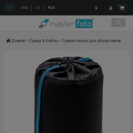
0
Переключить
ENG
LV
RUS
навигации
Домой
>
Сумки & Кейсы
>
Сумки/чехлы для объективов