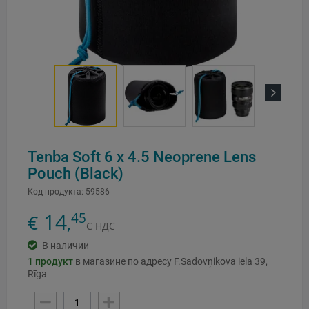
Next
Tenba Soft 6 x 4.5 Neoprene Lens
Pouch (Black)
Код продукта:
59586
14
45
€
,
С НДС
В наличии
1
продукт
в магазине по адресу F.Sadovņikova iela 39,
Rīga