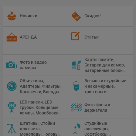
Новинки
Скидки!
АРЕНДА
Статьи
Карты памяти,
Фото и видео
Батареи для камер,
камеры
Батарейные блоки,
Чистящие средства
Объективы,
Вспышки студийные
Адаптеры, Фильтры,
и накамерные,
Крышечки, Бленды
триггеры и
аксессуары
LED панели, LED
Фото фоны и
трубки, Кольцевые
держатели
лампы, Моноблоки,
Прожекторы,
Штативы, Стойки
Студийные
Флуоресцентное и
для света,
аксессуары,
галогенное
Моноподы, Головы
Софтбоксы,
освещение