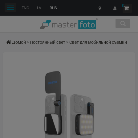
0
Переключить
ENG
LV
RUS
навигации
Домой
>
Постоянный свет
>
Свет для мобильной съемки