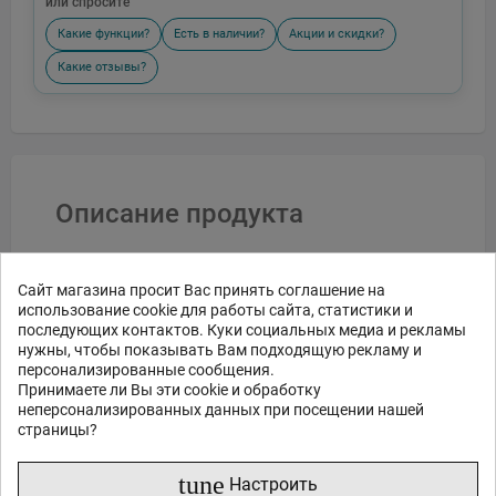
или спросите
Какие функции?
Есть в наличии?
Акции и скидки?
Какие отзывы?
Описание продукта
Компактное и универсальное
Сайт магазина просит Вас принять соглашение на
освещение для мобильных
использование cookie для работы сайта, статистики и
создателей контента
последующих контактов. Куки социальных медиа и рекламы
нужны, чтобы показывать Вам подходящую рекламу и
Amaran Go Charcoal — ультракомпактный мини-
персонализированные сообщения.
светодиодный светильник, специально
Принимаете ли Вы эти cookie и обработку
разработанный для смартфонов, идеально
неперсонализированных данных при посещении нашей
подходит для мобильных создателей контента,
страницы?
которым нужен портативный и надежный источник
света. Он совместим с магнитами MagSafe и Qi2, что
tune
позволяет быстро и надежно крепить его
Настроить