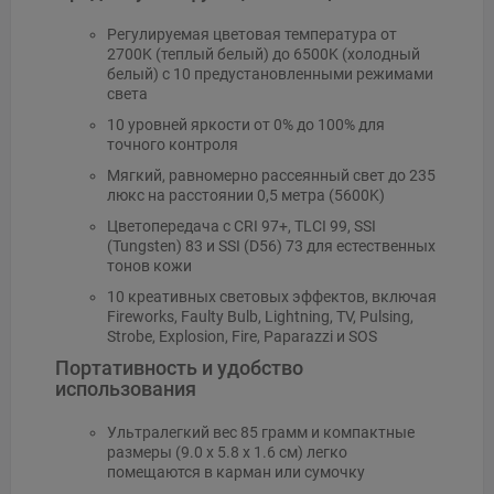
Регулируемая цветовая температура от
2700K (теплый белый) до 6500K (холодный
белый) с 10 предустановленными режимами
света
10 уровней яркости от 0% до 100% для
точного контроля
Мягкий, равномерно рассеянный свет до 235
люкс на расстоянии 0,5 метра (5600K)
Цветопередача с CRI 97+, TLCI 99, SSI
(Tungsten) 83 и SSI (D56) 73 для естественных
тонов кожи
10 креативных световых эффектов, включая
Fireworks, Faulty Bulb, Lightning, TV, Pulsing,
Strobe, Explosion, Fire, Paparazzi и SOS
Портативность и удобство
использования
Ультралегкий вес 85 грамм и компактные
размеры (9.0 x 5.8 x 1.6 см) легко
помещаются в карман или сумочку