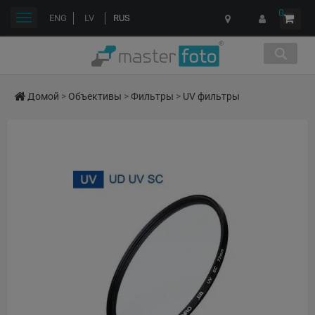
0
Переключить
ENG
LV
RUS
навигации
Домой
>
Объективы
>
Фильтры
>
UV фильтры