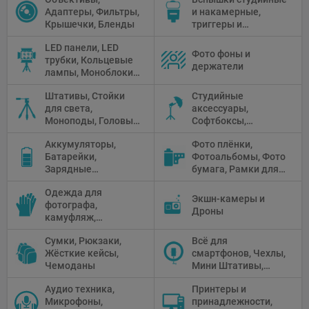
Адаптеры, Фильтры,
и накамерные,
Крышечки, Бленды
триггеры и
аксессуары
LED панели, LED
Фото фоны и
трубки, Кольцевые
держатели
лампы, Моноблоки,
Прожекторы,
Штативы, Стойки
Студийные
Флуоресцентное и
для света,
аксессуары,
галогенное
Моноподы, Головы
Софтбоксы,
освещение
штатива
Зонтики,
Аккумуляторы,
Фото плёнки,
Рефлекторы,
Батарейки,
Фотоальбомы, Фото
Отражатели,
Зарядные
бумага, Рамки для
Предметные
устройства, Блоки
фото, Плёночные
столики
Одежда для
питания, Солнечные
камеры
Экшн-камеры и
фотографа,
панели
Дроны
камуфляж,
Перчатки
Сумки, Рюкзаки,
Всё для
Жёсткие кейсы,
смартфонов, Чехлы,
Чемоданы
Мини Штативы,
Селфи держатели
Аудио техника,
Принтеры и
Микрофоны,
принадлежности,