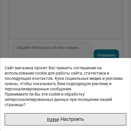
Отправить
Сайт магазина просит Вас принять соглашение на
или спросите
использование cookie для работы сайта, статистики и
Какие функции?
Есть в наличии?
Акции и скидки?
последующих контактов. Куки социальных медиа и рекламы
нужны, чтобы показывать Вам подходящую рекламу и
Какие отзывы?
персонализированные сообщения.
Принимаете ли Вы эти cookie и обработку
неперсонализированных данных при посещении нашей
страницы?
tune
Настроить
Описание продукта