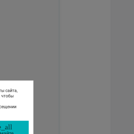
ты сайта,
, чтобы
осещении
_all
майте