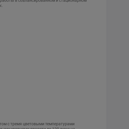
 работы в сбалансированном и стационарном
к.
том с тремя цветовыми температурами