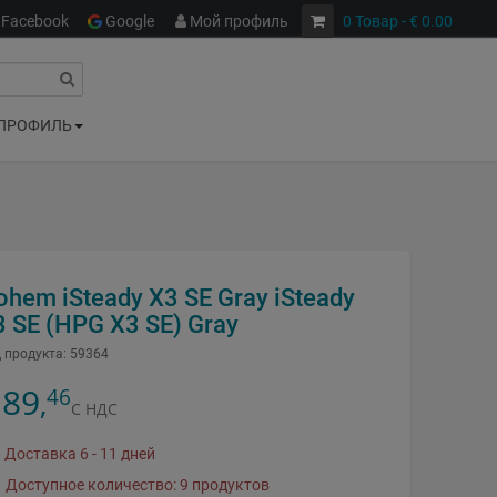
Facebook
Google
Мой профиль
0
Товар
- € 0.00
ПРОФИЛЬ
ohem iSteady X3 SE Gray iSteady
3 SE (HPG X3 SE) Gray
 продукта:
59364
89
46
,
С НДС
Доставка 6 - 11 дней
Доступное количество: 9 продуктов