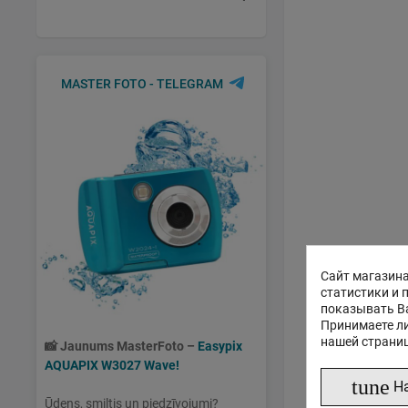
MASTER FOTO - TELEGRAM
Сайт магазина
статистики и 
показывать В
Принимаете ли
нашей страни
📸
Jaunums MasterFoto –
Easypix
AQUAPIX W3027 Wave!
tune
Н
Ūdens, smiltis un piedzīvojumi?