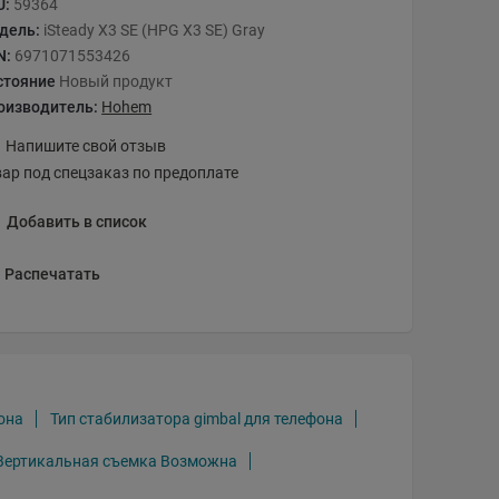
U:
59364
дель:
iSteady X3 SE (HPG X3 SE) Gray
N:
6971071553426
стояние
Новый продукт
оизводитель:
Hohem
Напишите свой отзыв
вар под спецзаказ по предоплате
Добавить в список
Распечатать
она
Тип стабилизатора gimbal для телефона
Вертикальная съемка Возможна