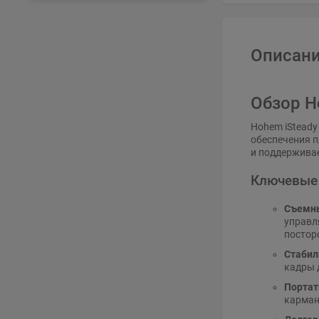
Описани
Обзор H
Hohem iSteady
обеспечения п
и поддерживае
Ключевые
Съемны
управл
постор
Стабил
кадры 
Портат
карман