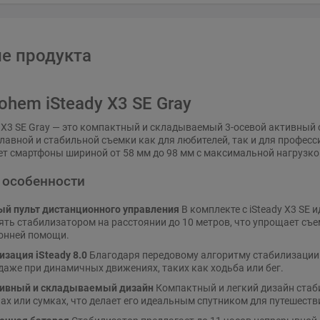
е продукта
ohem iSteady X3 SE Gray
 X3 SE Gray — это компактный и складываемый 3-осевой активный
лавной и стабильной съемки как для любителей, так и для профес
т смартфоны шириной от 58 мм до 98 мм с максимальной нагрузко
 особенности
й пульт дистанционного управления
В комплекте с iSteady X3 SE
ять стабилизатором на расстоянии до 10 метров, что упрощает съе
онней помощи.
изация iSteady 8.0
Благодаря передовому алгоритму стабилизации 
даже при динамичных движениях, таких как ходьба или бег.
ивный и складываемый дизайн
Компактный и легкий дизайн стаби
ах или сумках, что делает его идеальным спутником для путешеств