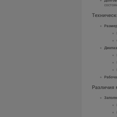
Долгов
состоя
Техническ
Разме
Диапаз
Рабоча
Различия м
Заполн