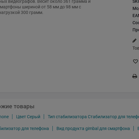
SK
ых видеографов. Весит около 361 грамма и
мартфоны шириной от 58 мм до 98 мм с
Мо
агрузкой 300 грамм.
EA
Со
Пр
То
ожие товары
hone
Цвет Серый
Тип стабилизатора Стабилизатор для телеф
билизатор для телефона
Вид продукта gimbal для смартфона