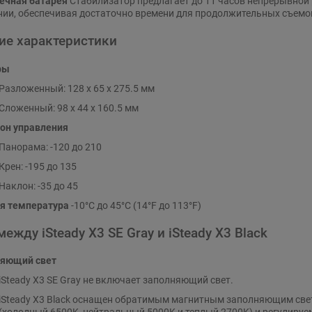
ечная батарея
Стабилизатор предлагает до 11 часов непрерывной
нии, обеспечивая достаточно времени для продолжительных съемо
ие характеристики
ры
Разложенный: 128 x 65 x 275.5 мм
Сложенный: 98 x 44 x 160.5 мм
он управления
Панорама: -120 до 210
Крен: -195 до 135
Наклон: -35 до 45
я температура
-10°C до 45°C (14°F до 113°F)
ежду iSteady X3 SE Gray и iSteady X3 Black
яющий свет
iSteady X3 SE Gray не включает заполняющий свет.
iSteady X3 Black оснащен обратимым магнитным заполняющим све