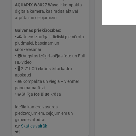
AQUAPIX W3027 Wave
ir kompakta
digitālā kamera, kas radīta aktīvai
atpūtai un ceļojumiem.
Galvenās priekšrocības:
•
🌊
Ūdensizturīga – lieliski piemērota
pludmalei, baseinam un
snorkelēšanai
•
📷
Augstas izšķirtspējas foto un Full
HD video
•
🖥
2.7" LCD ekrāns ērtai kadru
apskatei
•
👜
Kompakta un viegla – vienmēr
paņemama līdzi
•
❄️
Stilīga
Ice Blue
krāsa
Ideāla kamera vasaras
piedzīvojumiem, ceļojumiem un
ģimenes atpūtai.
👉
Skaties vairāk
❤
1