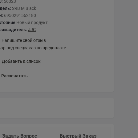
U:
56023
дель:
SRB M Black
N:
6950291562180
стояние
Новый продукт
оизводитель:
JJC
Напишите свой отзыв
вар под спецзаказ по предоплате
Добавить в список
Распечатать
Задать Вопрос
Быстрый Заказ