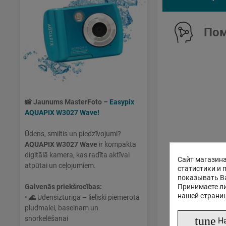
Пом
📸
Jaunums MasterFoto –
Easypix
AQUAPIX W3027 Wave!
Ūdens, smiltis un piedzīvojumi?
AQUAPIX W3027 Wave
ir kompakta
digitālā kamera, kas radīta aktīvai
Сайт магазина
atpūtai un ceļojumiem.
статистики и 
показывать В
Принимаете ли
Galvenās priekšrocības:
нашей страни
•
🌊
Ūdensizturīga – lieliski piemērota
pludmalei, baseinam un
tune
snorkelēšanai
Н