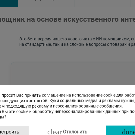
ощник на основе искусственного инт
Это бета-версия нашего нового чата с ИИ помощником, с
на стандартные, так и на сложные вопросы о товарах и р
 просит Вас принять соглашение на использование cookie для рабо
последующих контактов. Куки социальных медиа и рекламы нужны
ам подходящую рекламу и персонализированные сообщения.
 Вы эти cookie и обработку неперсонализированных данных при п
цы?
clear
done
астроить
Отклонить