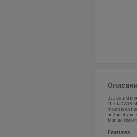
Описани
JJC SRB-M Mou
The JJC SRB-M M
mount is on the
button of your
four 3M sticker
Features