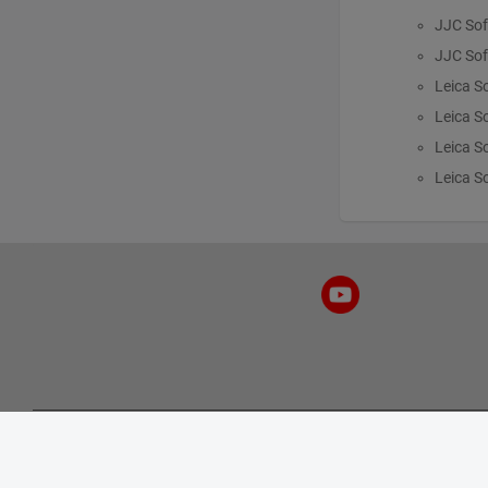
JJC Sof
JJC Sof
Leica S
Leica S
Leica S
Leica S
Информация
Моя уче