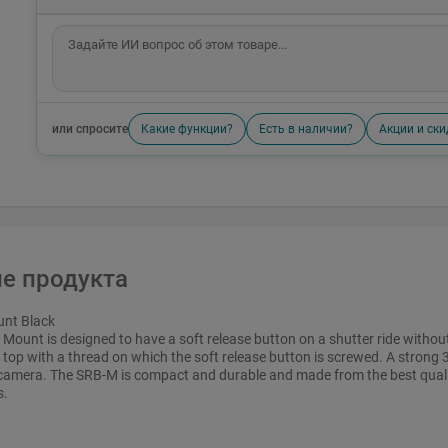
или спросите
Какие функции?
Есть в наличии?
Акции и ски
е продукта
nt Black
ount is designed to have a soft release button on a shutter ride without 
 top with a thread on which the soft release button is screwed. A strong 
 camera. The SRB-M is compact and durable and made from the best quali
s.