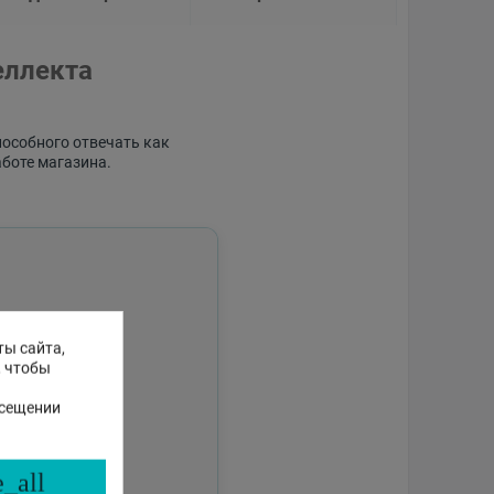
еллекта
пособного отвечать как
аботе магазина.
ты сайта,
, чтобы
осещении
_all