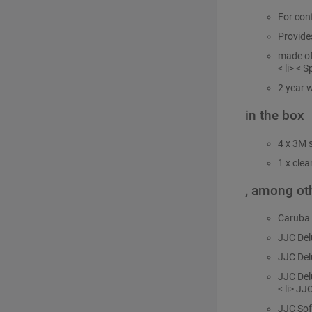
For conf
Provides
made of
< li> < 
2 year 
in the box
4 x 3M s
1 x clea
, among oth
Caruba 
JJC Del
JJC Del
JJC Del
< li>
JJC
JJC Sof