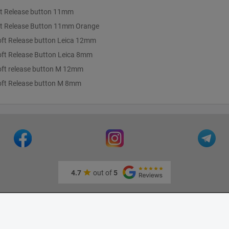
t Release button 11mm
t Release Button 11mm Orange
oft Release button Leica 12mm
oft Release Button Leica 8mm
oft release button M 12mm
oft Release button M 8mm
4.7
out of
5
тная запись
Время работы