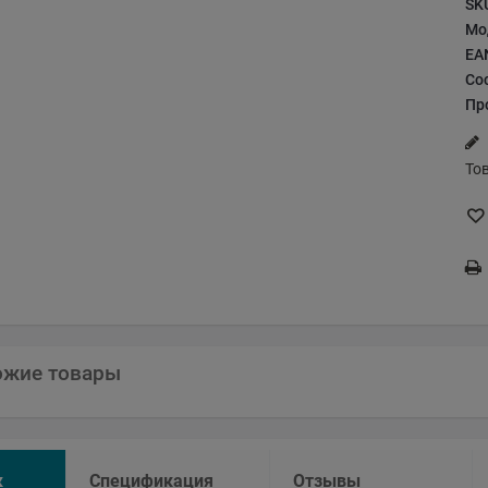
SK
Мо
EA
Со
Пр
То
ожие товары
к
Спецификация
Отзывы