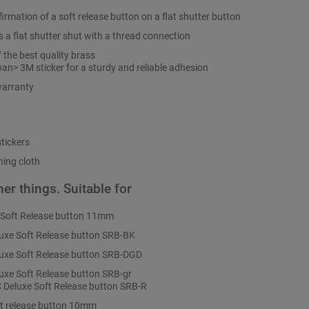
irmation of a soft release button on a flat shutter button
 a flat shutter shut with a thread connection
 the best quality brass
Span> 3M sticker for a sturdy and reliable adhesion
warranty
tickers
ning cloth
er things. Suitable for
Soft Release button 11mm
uxe Soft Release button SRB-BK
uxe Soft Release button SRB-DGD
uxe Soft Release button SRB-gr
 Deluxe Soft Release button SRB-R
t release button 10mm