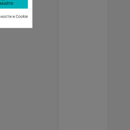
майте
ости и Cookie