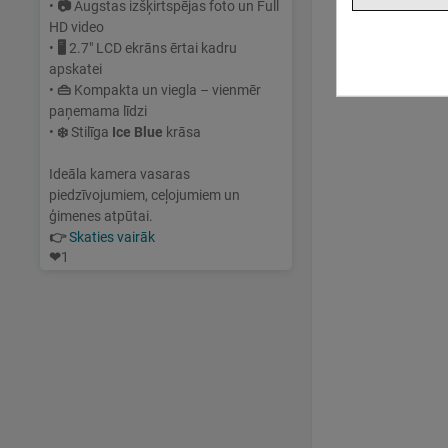
•
📷
Augstas izšķirtspējas foto un Full
HD video
•
🖥
2.7" LCD ekrāns ērtai kadru
apskatei
•
👜
Kompakta un viegla – vienmēr
paņemama līdzi
•
❄️
Stilīga
Ice Blue
krāsa
Ideāla kamera vasaras
piedzīvojumiem, ceļojumiem un
ģimenes atpūtai.
👉
Skaties vairāk
❤
1