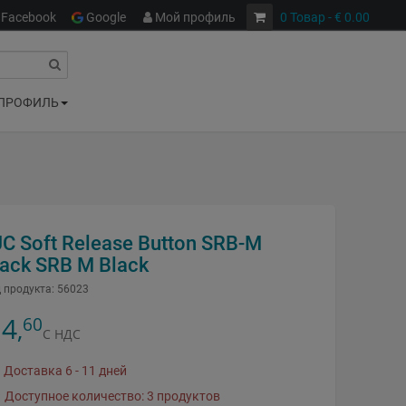
Facebook
Google
Мой профиль
0
Товар
- € 0.00
ПРОФИЛЬ
JC Soft Release Button SRB-M
lack SRB M Black
 продукта:
56023
4
60
,
С НДС
Доставка 6 - 11 дней
Доступное количество: 3 продуктов