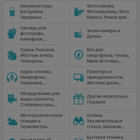
штатива
Зонтики,
Аккумуляторы,
Фото плёнки,
Рефлекторы,
Батарейки,
Фотоальбомы, Фото
Отражатели,
Зарядные
бумага, Рамки для
Предметные
устройства, Блоки
фото, Плёночные
столики
Одежда для
питания, Солнечные
камеры
Экшн-камеры и
фотографа,
панели
Дроны
камуфляж,
Перчатки
Сумки, Рюкзаки,
Всё для
Жёсткие кейсы,
смартфонов, Чехлы,
Чемоданы
Мини Штативы,
Селфи держатели
Аудио техника,
Принтеры и
Микрофоны,
принадлежности,
Наушники,
Жесткие диски,
Диктофоны, Аудио
Мониторы,
Оборудование для
микшеры, Кабели и
Проекторы,
Другие аксессуары,
видео контента,
адаптеры
Графические
Подарки
Стабилизаторы,
Планшеты, Бумага
Телепромптеры,
для принтера
Метеорологические
Оптика,
Мониторы,
станции и
Увеличительные
Профессиональное
термометры
стекла, Бинокли,
видео
Монокли,
оборудование
Бытовая техника,
Телескопы,