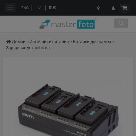
0
Переключить
ENG
LV
RUS
навигации
Домой
>
Источники питания
>
Батареи для камер
>
Зарядные устройства