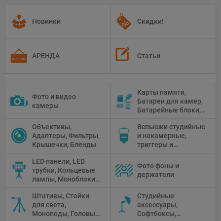
Новинки
Скидки!
АРЕНДА
Статьи
Карты памяти,
Фото и видео
Батареи для камер,
камеры
Батарейные блоки,
Чистящие средства
Объективы,
Вспышки студийные
Адаптеры, Фильтры,
и накамерные,
Крышечки, Бленды
триггеры и
аксессуары
LED панели, LED
Фото фоны и
трубки, Кольцевые
держатели
лампы, Моноблоки,
Прожекторы,
Штативы, Стойки
Студийные
Флуоресцентное и
для света,
аксессуары,
галогенное
Моноподы, Головы
Софтбоксы,
освещение