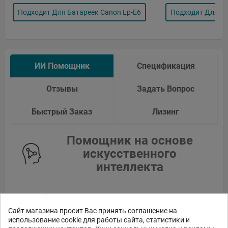
Подходит Для Батареек Canon Lp-E6
Подходит Для Ба
ИИ Помощник
Спецификация
Отзывы
Задать Вопрос
Быстрый Заказ
Лизинг
Помощник на основе
искусственного
интеллекта
Это бета-версия нашего нового чата с ИИ
помощником, способного отвечать как на
Сайт магазина просит Вас принять соглашение на
стандартные, так и на сложные вопросы о
использование cookie для работы сайта, статистики и
товарах и работе магазина.