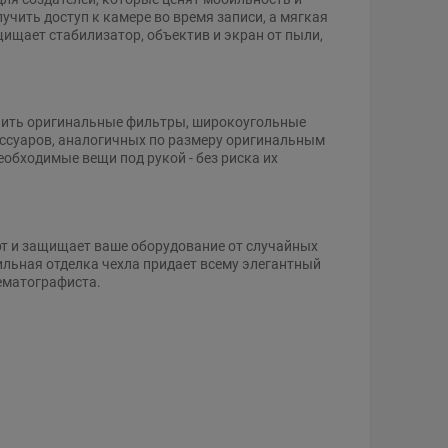
чить доступ к камере во время записи, а мягкая
ищает стабилизатор, объектив и экран от пыли,
анить оригинальные фильтры, широкоугольные
ессуаров, аналогичных по размеру оригинальным
еобходимые вещи под рукой - без риска их
рт и защищает ваше оборудование от случайных
тильная отделка чехла придает всему элегантный
ематографиста.