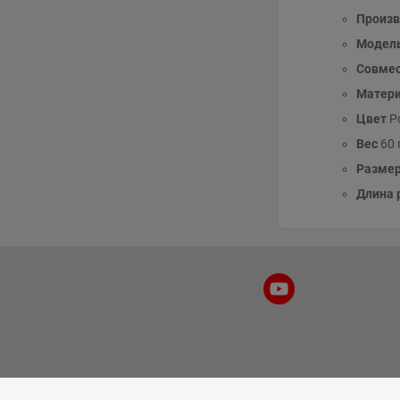
Произв
Модел
Совме
Матер
Цвет
Р
Вес
60 
Разме
Длина