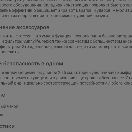
своего оборудования. Складная конструкция позволяет быстро полу
делка эффективно защищает экран от царапин и ударов. Чехол защ
нических повреждений - независимо от условий съемки.
нение аксессуаров
агнитные отсеки - это умная функция, позволяющая безопасно хр
 и фильтры Sunnylife. Чехол также совместим с большинством акс
ильтрам. Это идеальное решение для тех, кто хочет держать все н
повредить.
и безопасность в одном
е включает ремешок длиной 20,5 см, который увеличивает комфо
делает съемку на улице или в движении еще проще и безопаснее. С
альный вид - идеально соответствующий потребностям любого кин
те
ый чехол
ок
стики