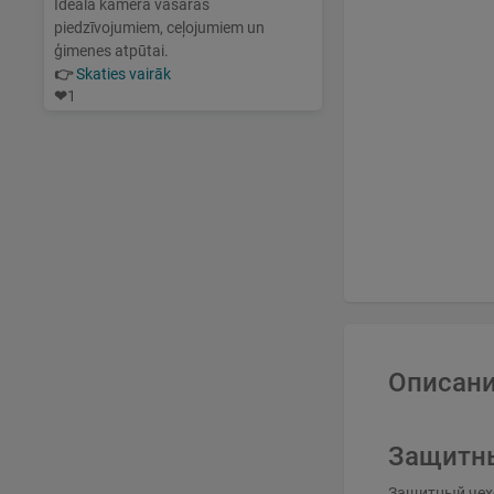
Ideāla kamera vasaras
piedzīvojumiem, ceļojumiem un
ģimenes atpūtai.
👉
Skaties vairāk
❤
1
Описани
Защитны
Защитный чехо