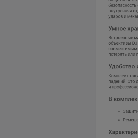
безопасность 
внутренняя от
ударов и меха
Умное хра
Встроенные м
объективы DJI
совместимым ф
потерять или 
Удобство 
Комплект такж
падений. Это 
и профессион
В комплек
Защитн
Ремеш
Характери