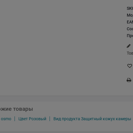
SK
Мо
EA
Со
Пр
То
ожие товары
i osmo
Цвет Розовый
Вид продукта Защитный кожух камеры