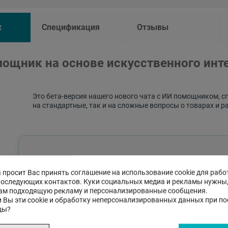
к
Спецификация
Отзывы
ощник на основе искусственного инт
Это бета-версия нашего нового чата с ИИ помощником, с
на стандартные, так и на сложные вопросы о товарах и р
 просит Вас принять соглашение на использование cookie для рабо
последующих контактов. Куки социальных медиа и рекламы нужны
ам подходящую рекламу и персонализированные сообщения.
 Вы эти cookie и обработку неперсонализированных данных при п
цы?