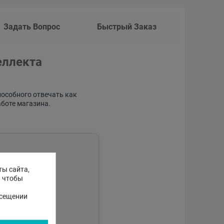
Задать Вопрос
Быстрый Заказ
еллекта
пособного отвечать как
аботе магазина.
ты сайта,
, чтобы
осещении