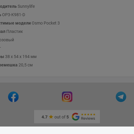
одитель
Sunnylife
ь
OP3-K981-D
стимые модели
Osmo Pocket 3
иал
Пластик
озовый
г
ры
38 x 54 x 194 мм
 ремешка
20,5 см
4.7
out of
5