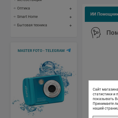
Оптика
ИИ Помощни
Smart Home
Бытовая техника
Пом
MASTER FOTO - TELEGRAM
Сайт магазина
статистики и 
показывать В
Принимаете ли
нашей страни