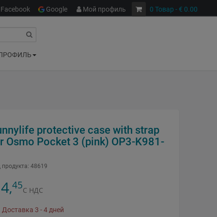
Facebook
Google
Мой профиль
0
Товар
- € 0.00
ПРОФИЛЬ
nnylife protective case with strap
or Osmo Pocket 3 (pink) OP3-K981-
 продукта:
48619
4
45
,
С НДС
Доставка 3 - 4 дней