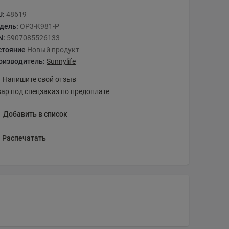
U:
48619
дель:
OP3-K981-P
N:
5907085526133
стояние
Новый продукт
оизводитель:
Sunnylife
Напишите свой отзыв
вар под спецзаказ по предоплате
Добавить в список
Распечатать