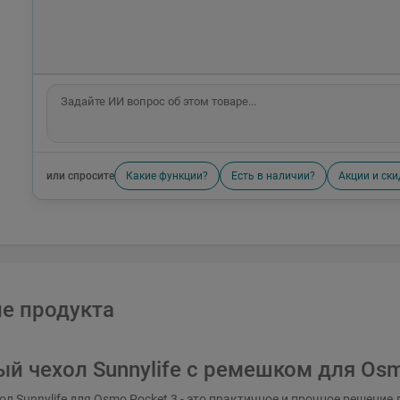
или спросите
Какие функции?
Есть в наличии?
Акции и ски
е продукта
й чехол Sunnylife с ремешком для Osm
л Sunnylife для Osmo Pocket 3 - это практичное и прочное решение