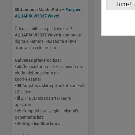
tune
Н
📸
Jaunums MasterFoto –
Easypix
AQUAPIX W3027 Wave!
Ūdens, smiltis un piedzīvojumi?
AQUAPIX W3027 Wave
ir kompakta
digitālā kamera, kas radīta aktīvai
atpūtai un ceļojumiem.
Galvenās priekšrocības:
•
🌊
Ūdensizturīga – lieliski piemērota
pludmalei, baseinam un
snorkelēšanai
•
📷
Augstas izšķirtspējas foto un Full
HD video
•
🖥
2.7" LCD ekrāns ērtai kadru
apskatei
•
👜
Kompakta un viegla – vienmēr
paņemama līdzi
•
❄️
Stilīga
Ice Blue
krāsa