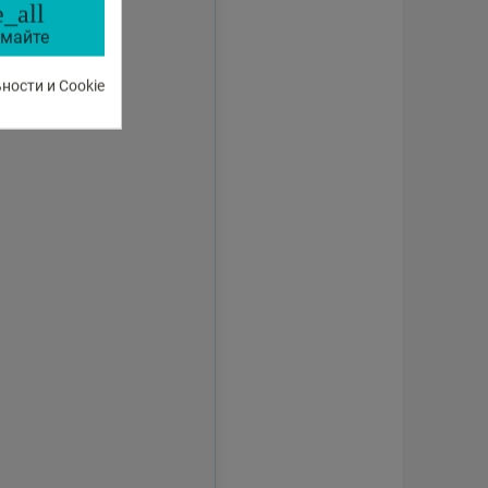
_all
майте
ости и Cookie