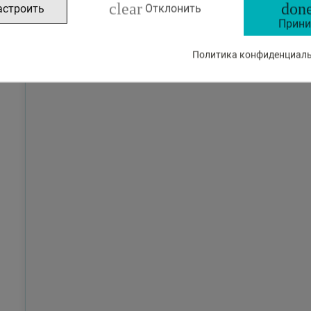
clear
done
астроить
Отклонить
Прини
Политика конфиденциальн