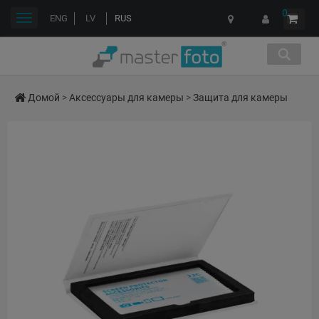
0
Переключить
ENG
LV
RUS
навигации
Домой
>
Аксессуары для камеры
>
Защита для камеры