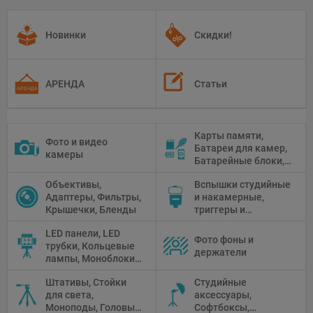
Новинки
Скидки!
АРЕНДА
Статьи
Карты памяти,
Фото и видео
Батареи для камер,
камеры
Батарейные блоки,
Чистящие средства
Объективы,
Вспышки студийные
Адаптеры, Фильтры,
и накамерные,
Крышечки, Бленды
триггеры и
аксессуары
LED панели, LED
Фото фоны и
трубки, Кольцевые
держатели
лампы, Моноблоки,
Прожекторы,
Штативы, Стойки
Студийные
Флуоресцентное и
для света,
аксессуары,
галогенное
Моноподы, Головы
Софтбоксы,
освещение