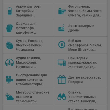
штатива
Зонтики,
Аккумуляторы,
Фото плёнки,
Рефлекторы,
Батарейки,
Фотоальбомы, Фото
Отражатели,
Зарядные
бумага, Рамки для
Предметные
устройства, Блоки
фото, Плёночные
столики
Одежда для
питания, Солнечные
камеры
Экшн-камеры и
фотографа,
панели
Дроны
камуфляж,
Перчатки
Сумки, Рюкзаки,
Всё для
Жёсткие кейсы,
смартфонов, Чехлы,
Чемоданы
Мини Штативы,
Селфи держатели
Аудио техника,
Принтеры и
Микрофоны,
принадлежности,
Наушники,
Жесткие диски,
Диктофоны, Аудио
Мониторы,
Оборудование для
микшеры, Кабели и
Проекторы,
Другие аксессуары,
видео контента,
адаптеры
Графические
Подарки
Стабилизаторы,
Планшеты, Бумага
Телепромптеры,
для принтера
Метеорологические
Оптика,
Мониторы,
станции и
Увеличительные
Профессиональное
термометры
стекла, Бинокли,
видео
Монокли,
оборудование
Бытовая техника,
Телескопы,