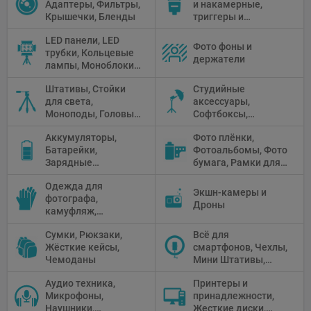
Адаптеры, Фильтры,
и накамерные,
Крышечки, Бленды
триггеры и
аксессуары
LED панели, LED
Фото фоны и
трубки, Кольцевые
держатели
лампы, Моноблоки,
Прожекторы,
Штативы, Стойки
Студийные
Флуоресцентное и
для света,
аксессуары,
галогенное
Моноподы, Головы
Софтбоксы,
освещение
штатива
Зонтики,
Аккумуляторы,
Фото плёнки,
Рефлекторы,
Батарейки,
Фотоальбомы, Фото
Отражатели,
Зарядные
бумага, Рамки для
Предметные
устройства, Блоки
фото, Плёночные
столики
Одежда для
питания, Солнечные
камеры
Экшн-камеры и
фотографа,
панели
Дроны
камуфляж,
Перчатки
Сумки, Рюкзаки,
Всё для
Жёсткие кейсы,
смартфонов, Чехлы,
Чемоданы
Мини Штативы,
Селфи держатели
Аудио техника,
Принтеры и
Микрофоны,
принадлежности,
Наушники,
Жесткие диски,