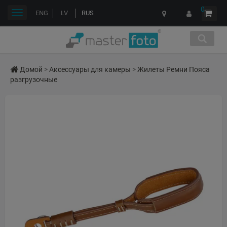
0
Переключить
ENG
LV
RUS
навигации
Домой
>
Аксессуары для камеры
>
Жилеты Ремни Пояса
разгрузочные