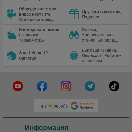
Диктофоны, Аудио
Мониторы,
Оборудование для
микшеры, Кабели и
Проекторы,
Другие аксессуары,
видео контента,
адаптеры
Графические
Подарки
Стабилизаторы,
Планшеты, Бумага
Телепромптеры,
для принтера
Метеорологические
Оптика,
Мониторы,
станции и
Увеличительные
Профессиональное
термометры
стекла, Бинокли,
видео
Монокли,
оборудование
Бытовая техника,
Телескопы,
Smart Home, IP
Пылесосы, Роботы-
Прицелы,
Cameras
пылесосы
Микроскопы,
Тепловизоры,
Устройства ночного
видения
4.7
out of
5
Информация