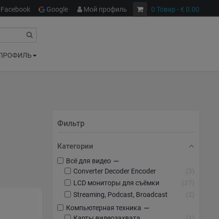
Facebook
Google
Мой профиль
0
Товар
- € 0.00
ПРОФИЛЬ
Фильтр
Категории
−
Всё для видео
Converter Decoder Encoder
3
LCD мониторы для съёмки
27
Streaming, Podcast, Broadcast
2
−
Компьютерная техника
Карты видеозахвата
1