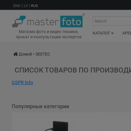
ENG
LV
RUS
Search
Магазин фото и видео техники,
КАТАЛОГ
АРЕ
прокат и консультации экспертов
Домой
>
SEETEC
СПИСОК ТОВАРОВ ПО ПРОИЗВОД
GSPR Info
Zhangzhou Seetec Optoelectronics TEchnology Co.. Ltd
No.76th, Xianjing Road, Jinfeng Development Zone, Zhangzhou, Fu
www.seetec.cn
Популярные категории
0086-596-2672627
Focus Nordic AB
Bergsjödalen 48, 415 68 Gothenburg, Sweden
www.focusnordic.com
+46 31 336 23 00