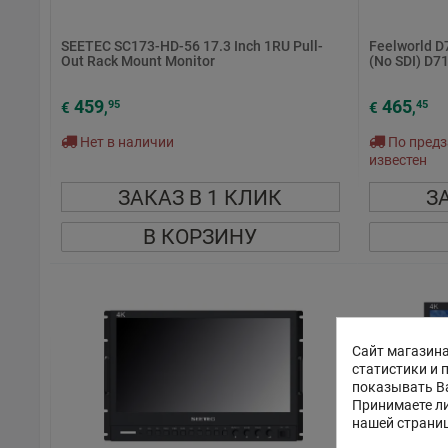
SEETEC SC173-HD-56 17.3 Inch 1RU Pull-
Feelworld D
Out Rack Mount Monitor
(No SDI) D7
459
465
95
45
€
,
€
,
Нет в наличии
По предз
известен
ЗАКАЗ В 1 КЛИК
З
В КОРЗИНУ
Сайт магазина
статистики и 
показывать В
Принимаете ли
нашей страни