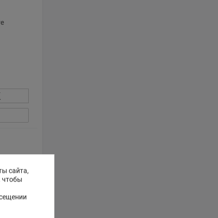
ve
К
ты сайта,
, чтобы
осещении