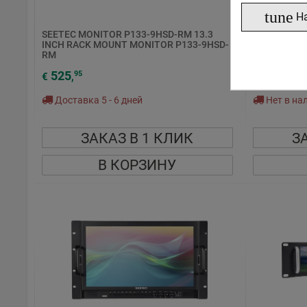
tune
Н
SEETEC MONITOR P133-9HSD-RM 13.3
SEETEC 13.3
INCH RACK MOUNT MONITOR P133-9HSD-
Monitor P1
RM
525
537
95
70
€
,
€
,
Доставка 5 - 6 дней
Нет в на
ЗАКАЗ В 1 КЛИК
З
В КОРЗИНУ