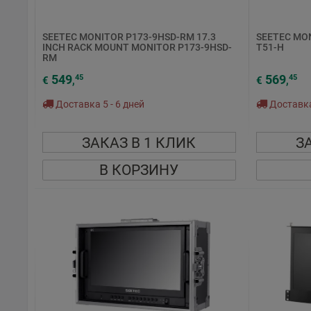
SEETEC MONITOR P173-9HSD-RM 17.3
SEETEC MON
INCH RACK MOUNT MONITOR P173-9HSD-
T51-H
RM
549
569
45
45
€
,
€
,
Доставка 5 - 6 дней
Доставка 
ЗАКАЗ В 1 КЛИК
З
В КОРЗИНУ