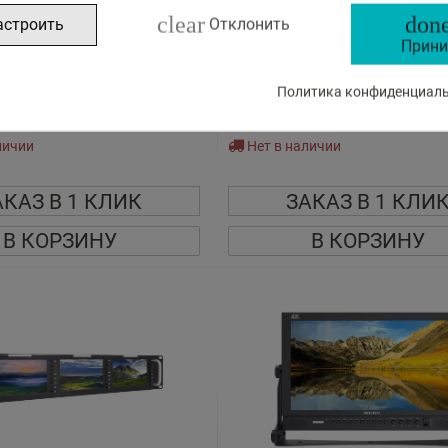
clear
done
астроить
Отклонить
Прини
 Professional Broadcast LCD
МОНИТОР SEETEC P215-9AH 21.5
33-9HSD
ЯРКОСТЬ ДАТЧИК СВЕТА ЦИФР
ОТКРЫТЫЙ
Политика конфиденциальн
545
95
€
,
личии
Нет в наличии
АКАЗ В 1 КЛИК
ЗАКАЗ В 1 КЛИ
В КОРЗИНУ
В КОРЗИНУ