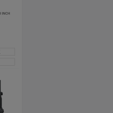
3 INCH
К