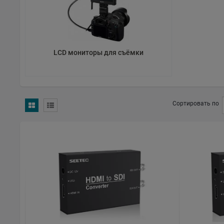
TB EC REP EUROPEAN SL
Calle Marcelo Usera 60, LC. Madrid 28026 Spain
eureg@tbvat.com
+34 682 797 075
LCD мониторы для съёмки
Сортировать по