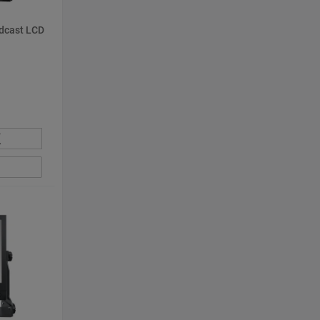
adcast LCD
К