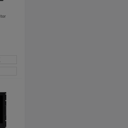
tor
К