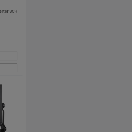
erter SCH
К