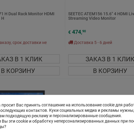
71 H Dual Rack Monitor HDMI
SEETEC ATEM156 15.6" 4 HDMI Li
1 H
Streaming Video Monitor
474
90
€
,
аказу, срок доставки не
Доставка 5 - 6 дней
АКАЗ В 1 КЛИК
ЗАКАЗ В 1 КЛИ
В КОРЗИНУ
В КОРЗИНУ
 просит Вас принять соглашение на использование cookie для рабо
последующих контактов. Куки социальных медиа и рекламы нужны
ам подходящую рекламу и персонализированные сообщения.
 Вы эти cookie и обработку неперсонализированных данных при п
цы?