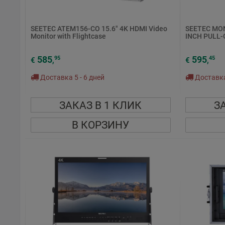
SEETEC ATEM156-CO 15.6" 4K HDMI Video
SEETEC MON
Monitor with Flightcase
INCH PULL-
585
595
95
45
€
,
€
,
Доставка 5 - 6 дней
Доставка 
ЗАКАЗ В 1 КЛИК
З
В КОРЗИНУ