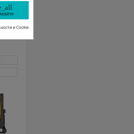
_all
майте
 1000NIT
ОВОЙ
ости и Cookie
К