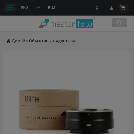
0
Переключить
ENG
LV
RUS
навигации
Домой
>
Объективы
>
Адаптеры