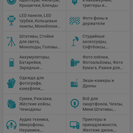
Адаптеры, Фильтры,
и накамерные,
Крышечки, Бленды
триггеры и
аксессуары
LED панели, LED
Фото фоны и
трубки, Кольцевые
держатели
лампы, Моноблоки,
Прожекторы,
Штативы, Стойки
Студийные
Флуоресцентное и
для света,
аксессуары,
галогенное
Моноподы, Головы
Софтбоксы,
освещение
штатива
Зонтики,
Аккумуляторы,
Фото плёнки,
Рефлекторы,
Батарейки,
Фотоальбомы, Фото
Отражатели,
Зарядные
бумага, Рамки для
Предметные
устройства, Блоки
фото, Плёночные
столики
Одежда для
питания, Солнечные
камеры
Экшн-камеры и
фотографа,
панели
Дроны
камуфляж,
Перчатки
Сумки, Рюкзаки,
Всё для
Жёсткие кейсы,
смартфонов, Чехлы,
Чемоданы
Мини Штативы,
Селфи держатели
Аудио техника,
Принтеры и
Микрофоны,
принадлежности,
Наушники,
Жесткие диски,