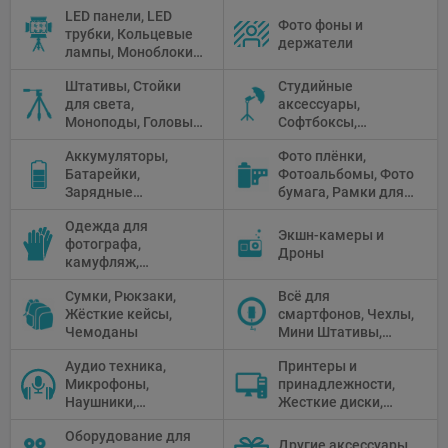
аксессуары
LED панели, LED
Фото фоны и
трубки, Кольцевые
держатели
лампы, Моноблоки,
Прожекторы,
Штативы, Стойки
Студийные
Флуоресцентное и
для света,
аксессуары,
галогенное
Моноподы, Головы
Софтбоксы,
освещение
штатива
Зонтики,
Аккумуляторы,
Фото плёнки,
Рефлекторы,
Батарейки,
Фотоальбомы, Фото
Отражатели,
Зарядные
бумага, Рамки для
Предметные
устройства, Блоки
фото, Плёночные
столики
Одежда для
питания, Солнечные
камеры
Экшн-камеры и
фотографа,
панели
Дроны
камуфляж,
Перчатки
Сумки, Рюкзаки,
Всё для
Жёсткие кейсы,
смартфонов, Чехлы,
Чемоданы
Мини Штативы,
Селфи держатели
Аудио техника,
Принтеры и
Микрофоны,
принадлежности,
Наушники,
Жесткие диски,
Диктофоны, Аудио
Мониторы,
Оборудование для
микшеры, Кабели и
Проекторы,
Другие аксессуары,