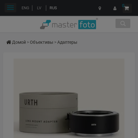
0
Переключить
ENG
LV
RUS
навигации
Домой
>
Объективы
>
Адаптеры