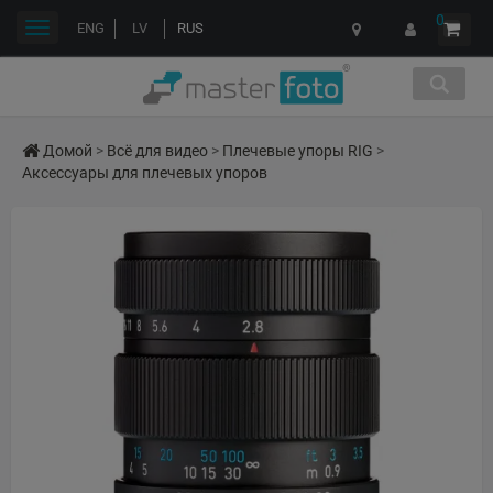
0
Переключить
ENG
LV
RUS
навигации
Домой
>
Всё для видео
>
Плечевые упоры RIG
>
Аксессуары для плечевых упоров