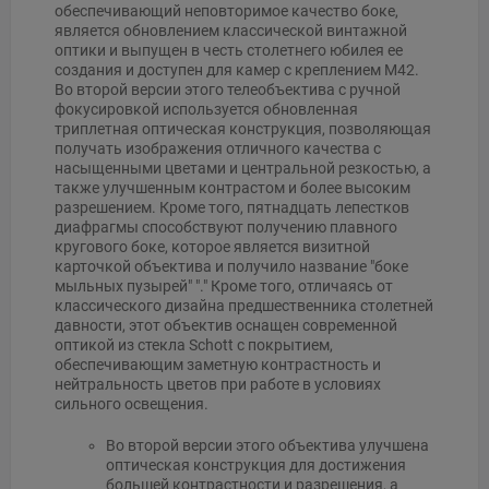
обеспечивающий неповторимое качество боке,
является обновлением классической винтажной
оптики и выпущен в честь столетнего юбилея ее
создания и доступен для камер с креплением M42.
Во второй версии этого телеобъектива с ручной
фокусировкой используется обновленная
триплетная оптическая конструкция, позволяющая
получать изображения отличного качества с
насыщенными цветами и центральной резкостью, а
также улучшенным контрастом и более высоким
разрешением. Кроме того, пятнадцать лепестков
диафрагмы способствуют получению плавного
кругового боке, которое является визитной
карточкой объектива и получило название "боке
мыльных пузырей" "." Кроме того, отличаясь от
классического дизайна предшественника столетней
давности, этот объектив оснащен современной
оптикой из стекла Schott с покрытием,
обеспечивающим заметную контрастность и
нейтральность цветов при работе в условиях
сильного освещения.
Во второй версии этого объектива улучшена
оптическая конструкция для достижения
большей контрастности и разрешения, а