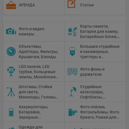
АРЕНДА
Статьи
Карты памяти,
Фото и видео
Батареи для камер,
камеры
Батарейные блоки,
Чистящие средства
Объективы,
Вспышки студийные
Адаптеры, Фильтры,
и накамерные,
Крышечки, Бленды
триггеры и
аксессуары
LED панели, LED
Фото фоны и
трубки, Кольцевые
держатели
лампы, Моноблоки,
Прожекторы,
Штативы, Стойки
Студийные
Флуоресцентное и
для света,
аксессуары,
галогенное
Моноподы, Головы
Софтбоксы,
освещение
штатива
Зонтики,
Аккумуляторы,
Фото плёнки,
Рефлекторы,
Батарейки,
Фотоальбомы, Фото
Отражатели,
Зарядные
бумага, Рамки для
Предметные
устройства, Блоки
фото, Плёночные
столики
Одежда для
питания, Солнечные
камеры