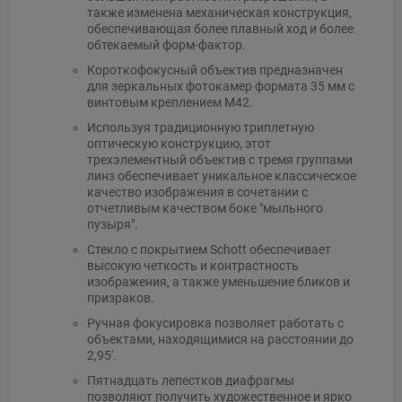
также изменена механическая конструкция,
обеспечивающая более плавный ход и более
обтекаемый форм-фактор.
Короткофокусный объектив предназначен
для зеркальных фотокамер формата 35 мм с
винтовым креплением M42.
Используя традиционную триплетную
оптическую конструкцию, этот
трехэлементный объектив с тремя группами
линз обеспечивает уникальное классическое
качество изображения в сочетании с
отчетливым качеством боке "мыльного
пузыря".
Стекло с покрытием Schott обеспечивает
высокую четкость и контрастность
изображения, а также уменьшение бликов и
призраков.
Ручная фокусировка позволяет работать с
объектами, находящимися на расстоянии до
2,95'.
Пятнадцать лепестков диафрагмы
позволяют получить художественное и ярко