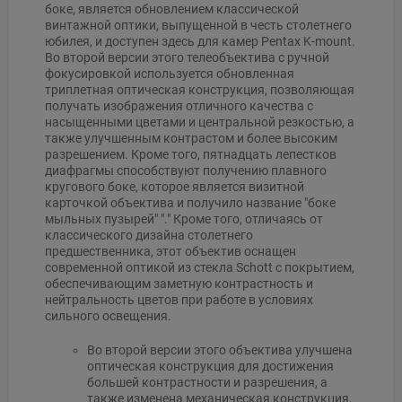
боке, является обновлением классической
винтажной оптики, выпущенной в честь столетнего
юбилея, и доступен здесь для камер Pentax K-mount.
Во второй версии этого телеобъектива с ручной
фокусировкой используется обновленная
триплетная оптическая конструкция, позволяющая
получать изображения отличного качества с
насыщенными цветами и центральной резкостью, а
также улучшенным контрастом и более высоким
разрешением. Кроме того, пятнадцать лепестков
диафрагмы способствуют получению плавного
кругового боке, которое является визитной
карточкой объектива и получило название "боке
мыльных пузырей" "." Кроме того, отличаясь от
классического дизайна столетнего
предшественника, этот объектив оснащен
современной оптикой из стекла Schott с покрытием,
обеспечивающим заметную контрастность и
нейтральность цветов при работе в условиях
сильного освещения.
Во второй версии этого объектива улучшена
оптическая конструкция для достижения
большей контрастности и разрешения, а
также изменена механическая конструкция,