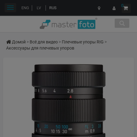
0
Переключить
ENG
LV
RUS
навигации
Домой
>
Всё для видео
>
Плечевые упоры RIG
>
Аксессуары для плечевых упоров