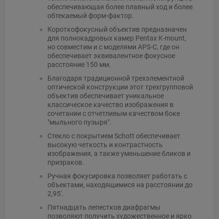
обеспечивающая более плавный ход и более
обтекаемый форм-фактор.
Короткофокусный объектив предназначен
для полнокадровых камер Pentax K-mount,
но совместим и с моделями APS-C, где он
обеспечивает эквивалентное фокусное
расстояние 150 мм.
Благодаря традиционной трехэлементной
оптической конструкции этот трехгрупповой
объектив обеспечивает уникальное
классическое качество изображения в
сочетании с отчетливым качеством боке
"мыльного пузыря".
Стекло с покрытием Schott обеспечивает
высокую четкость и контрастность
изображения, а также уменьшение бликов и
призраков.
Ручная фокусировка позволяет работать с
объектами, находящимися на расстоянии до
2,95'.
Пятнадцать лепестков диафрагмы
позволяют получить художественное и ярко