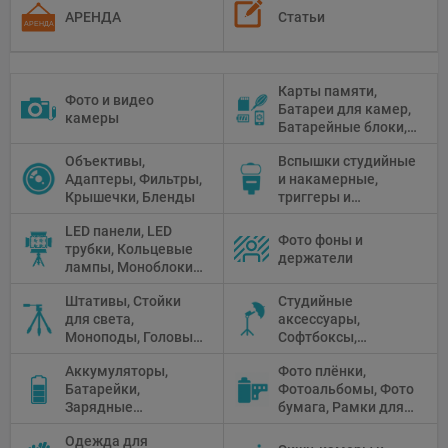
АРЕНДА
Статьи
Карты памяти,
Фото и видео
Батареи для камер,
камеры
Батарейные блоки,
Чистящие средства
Объективы,
Вспышки студийные
Адаптеры, Фильтры,
и накамерные,
Крышечки, Бленды
триггеры и
аксессуары
LED панели, LED
Фото фоны и
трубки, Кольцевые
держатели
лампы, Моноблоки,
Прожекторы,
Штативы, Стойки
Студийные
Флуоресцентное и
для света,
аксессуары,
галогенное
Моноподы, Головы
Софтбоксы,
освещение
штатива
Зонтики,
Аккумуляторы,
Фото плёнки,
Рефлекторы,
Батарейки,
Фотоальбомы, Фото
Отражатели,
Зарядные
бумага, Рамки для
Предметные
устройства, Блоки
фото, Плёночные
столики
Одежда для
питания, Солнечные
камеры