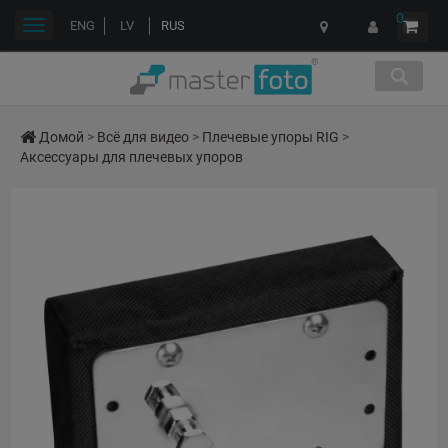
0
Переключить
ENG
LV
RUS
навигации
Домой
>
Всё для видео
>
Плечевые упоры RIG
>
Аксессуары для плечевых упоров