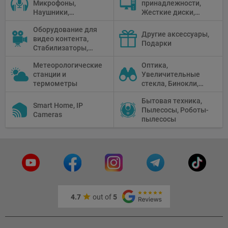
Микрофоны,
принадлежности,
Наушники,
Жесткие диски,
Диктофоны, Аудио
Мониторы,
Оборудование для
микшеры, Кабели и
Проекторы,
Другие аксессуары,
видео контента,
адаптеры
Графические
Подарки
Стабилизаторы,
Планшеты, Бумага
Телепромптеры,
для принтера
Метеорологические
Оптика,
Мониторы,
станции и
Увеличительные
Профессиональное
термометры
стекла, Бинокли,
видео
Монокли,
оборудование
Бытовая техника,
Телескопы,
Smart Home, IP
Пылесосы, Роботы-
Прицелы,
Cameras
пылесосы
Микроскопы,
Тепловизоры,
Устройства ночного
видения
4.7
out of
5