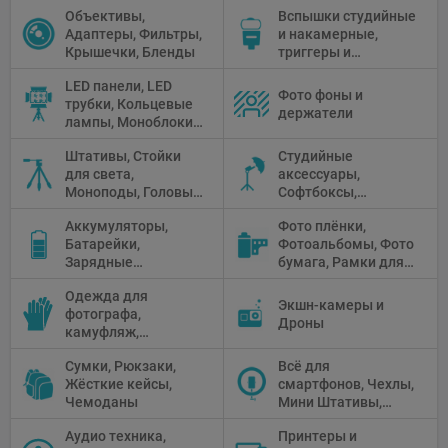
Объективы,
Вспышки студийные
Адаптеры, Фильтры,
и накамерные,
Крышечки, Бленды
триггеры и
аксессуары
LED панели, LED
Фото фоны и
трубки, Кольцевые
держатели
лампы, Моноблоки,
Прожекторы,
Штативы, Стойки
Студийные
Флуоресцентное и
для света,
аксессуары,
галогенное
Моноподы, Головы
Софтбоксы,
освещение
штатива
Зонтики,
Аккумуляторы,
Фото плёнки,
Рефлекторы,
Батарейки,
Фотоальбомы, Фото
Отражатели,
Зарядные
бумага, Рамки для
Предметные
устройства, Блоки
фото, Плёночные
столики
Одежда для
питания, Солнечные
камеры
Экшн-камеры и
фотографа,
панели
Дроны
камуфляж,
Перчатки
Сумки, Рюкзаки,
Всё для
Жёсткие кейсы,
смартфонов, Чехлы,
Чемоданы
Мини Штативы,
Селфи держатели
Аудио техника,
Принтеры и