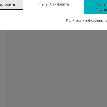
clear
done
астроить
Отклонить
Прини
Политика конфиденциальн