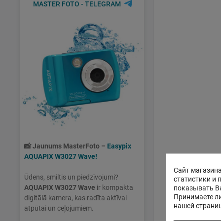
MASTER FOTO - TELEGRAM
📸
Jaunums MasterFoto –
Easypix
AQUAPIX W3027 Wave!
Сайт магазина
Ūdens, smiltis un piedzīvojumi?
статистики и 
AQUAPIX W3027 Wave
ir kompakta
показывать В
Принимаете ли
digitālā kamera, kas radīta aktīvai
нашей страни
atpūtai un ceļojumiem.