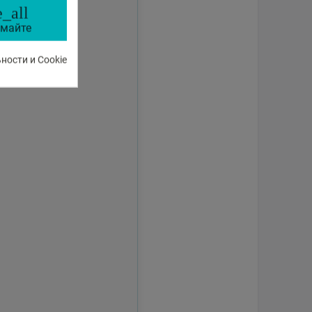
_all
майте
ости и Cookie