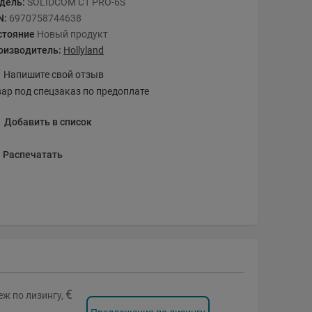
дель:
SOLIDCOM C1 PRO-6S
N:
6970758744638
стояние
Новый продукт
оизводитель:
Hollyland
Напишите свой отзыв
вар под спецзаказ по предоплате
Добавить в список
Распечатать
€
ж по лизингу,