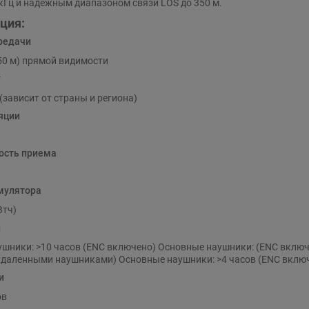
7 кГц и надежным диапазоном связи LOS до 350 м.
ция:
редачи
50 м) прямой видимости
т
 (зависит от страны и региона)
яции
ость приема
мулятора
Втч)
ы
шники: >10 часов (ENC включено) Основные наушники: (ENC включ
удаленными наушниками) Основные наушники: >4 часов (ENC вклю
и
ов