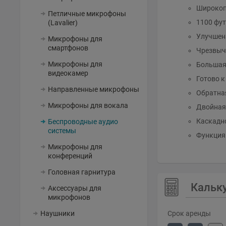
Широкопо
Петличные микрофоны
1100 фут
(Lavalier)
Улучшена
Микрофоны для
смартфонов
Чрезвыч
Микрофоны для
Большая 
видеокамер
Готово к
Направленные микрофоны
Обратна
Микрофоны для вокала
Двойная 
Каскадно
Беспроводные аудио
системы
Функци
Микрофоны для
конференций
Головная гарнитура
Кальк
Аксессуары для
микрофонов
Наушники
Срок аренды