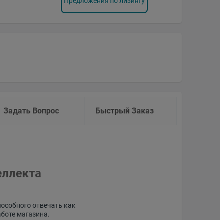
Предложения по лизингу
Задать Вопрос
Быстрый Заказ
еллекта
пособного отвечать как
аботе магазина.