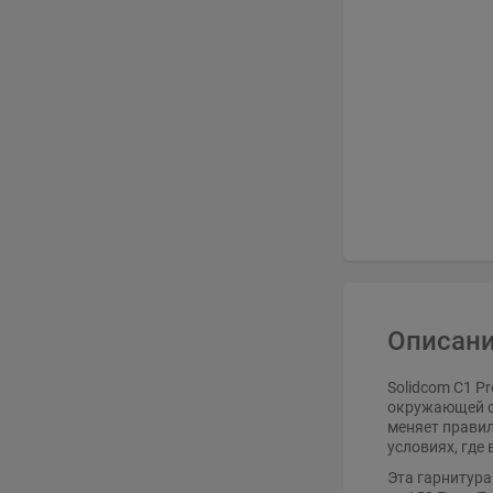
Описани
Solidcom C1 P
окружающей ср
меняет правил
условиях, где
Эта гарнитур