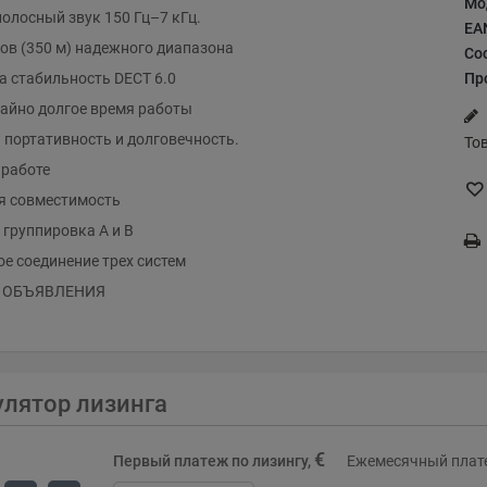
Мо
лосный звук 150 Гц–7 кГц.
EA
ов (350 м) надежного диапазона
Со
Пр
 стабильность DECT 6.0
айно долгое время работы
портативность и долговечность.
То
 работе
я совместимость
группировка A и B
е соединение трех систем
я ОБЪЯВЛЕНИЯ
улятор лизинга
€
Первый платеж по лизингу,
Ежемесячный плате