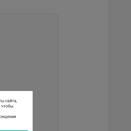
ты сайта,
, чтобы
осещении