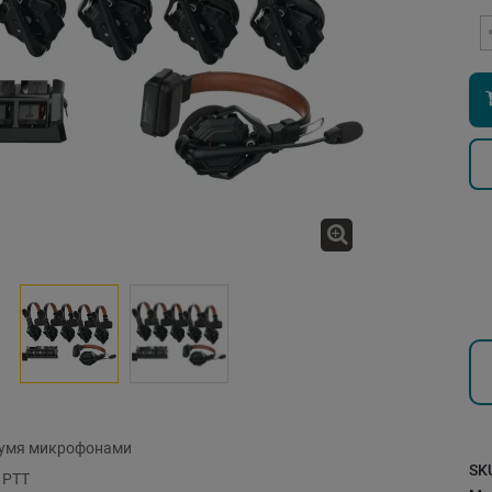
вумя микрофонами
SK
 PTT