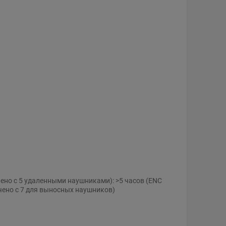
ено с 5 удаленными наушниками): >5 часов (ENC
чено с 7 для выносных наушников)