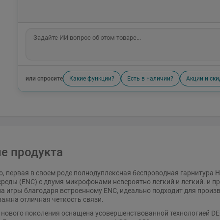
или спросите
Какие функции?
Есть в наличии?
Акции и ски
е продукта
ro, первая в своем роде полнодуплексная беспроводная гарнитура H
еды (ENC) с двумя микрофонами невероятно легкий и легкий. и про
а игры благодаря встроенному ENC, идеально подходит для произ
 важна отличная четкость связи.
а нового поколения оснащена усовершенствованной технологией D