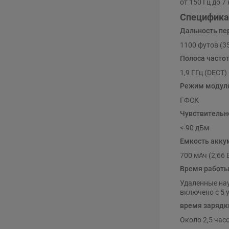
от 150 Гц до 
Специфика
Дальность пе
1100 футов (3
Полоса часто
1,9 ГГц (DECT)
Режим модул
ГФСК
Чувствительн
<-90 дБм
Емкость акку
700 мАч (2,66 
Время работ
Удаленные нау
включено с 5 
время зарядк
Около 2,5 час