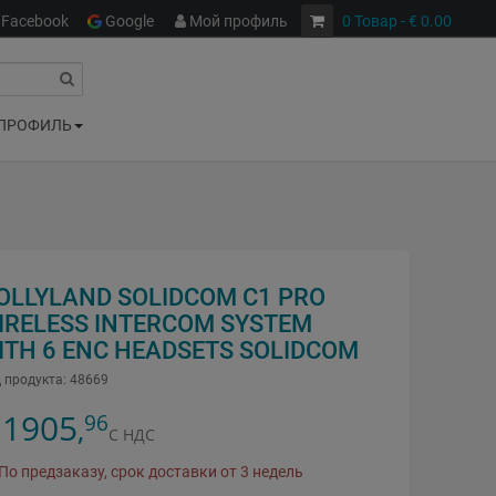
Facebook
Google
Мой профиль
0
Товар
- € 0.00
ПРОФИЛЬ
OLLYLAND SOLIDCOM C1 PRO
IRELESS INTERCOM SYSTEM
ITH 6 ENC HEADSETS SOLIDCOM
 продукта:
48669
1905
96
,
С НДС
По предзаказу, срок доставки от 3 недель