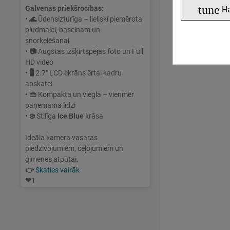
tune
Galvenās priekšrocības:
Н
•
🌊
Ūdensizturīga – lieliski piemērota
pludmalei, baseinam un
snorkelēšanai
•
📷
Augstas izšķirtspējas foto un Full
HD video
•
🖥
2.7" LCD ekrāns ērtai kadru
apskatei
•
👜
Kompakta un viegla – vienmēr
paņemama līdzi
•
❄️
Stilīga
Ice Blue
krāsa
Ideāla kamera vasaras
piedzīvojumiem, ceļojumiem un
ģimenes atpūtai.
👉
Skaties vairāk
❤
1