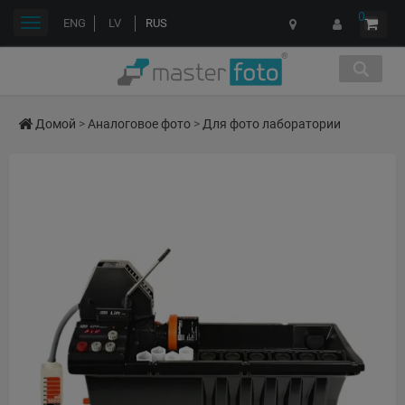
0
Переключить
ENG
LV
RUS
навигации
Домой
>
Аналоговое фото
>
Для фото лаборатории