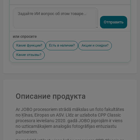
Отправить
или спросите
Какие функции?
Есть в наличии?
Акции и скидки?
Какие отзывы?
Описание продукта
Ar JOBO procesoriem strādā mākslas un foto fakultātes
no Ķīnas, Eiropas un ASV. Līdz ar uzlabota CPP Classic
procesora ieviešanu 2020. gadā JOBO joprojām ir viens
no uzticamākajiem analogās fotogrāfijas entuziastu
partneriem.