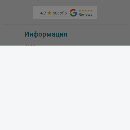
4.7
out of
5
Информация
О нас
Адрес и как доехать
Связаться с нами
Скидки
Новые товары
Лидеры продаж
Блог
Моя учетная запись