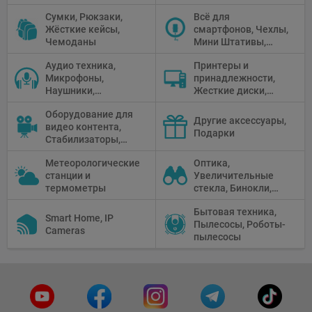
Перчатки
Сумки, Рюкзаки,
Всё для
Жёсткие кейсы,
смартфонов, Чехлы,
Чемоданы
Мини Штативы,
Селфи держатели
Аудио техника,
Принтеры и
Микрофоны,
принадлежности,
Наушники,
Жесткие диски,
Диктофоны, Аудио
Мониторы,
Оборудование для
микшеры, Кабели и
Проекторы,
Другие аксессуары,
видео контента,
адаптеры
Графические
Подарки
Стабилизаторы,
Планшеты, Бумага
Телепромптеры,
для принтера
Метеорологические
Оптика,
Мониторы,
станции и
Увеличительные
Профессиональное
термометры
стекла, Бинокли,
видео
Монокли,
оборудование
Бытовая техника,
Телескопы,
Smart Home, IP
Пылесосы, Роботы-
Прицелы,
Cameras
пылесосы
Микроскопы,
Тепловизоры,
Устройства ночного
видения