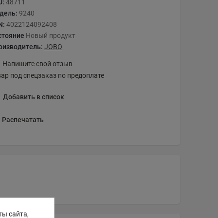
U:
48711
дель:
9240
N:
4022124092408
стояние
Новый продукт
оизводитель:
JOBO
Напишите свой отзыв
вар под спецзаказ по предоплате
Добавить в список
Распечатать
ты сайта,