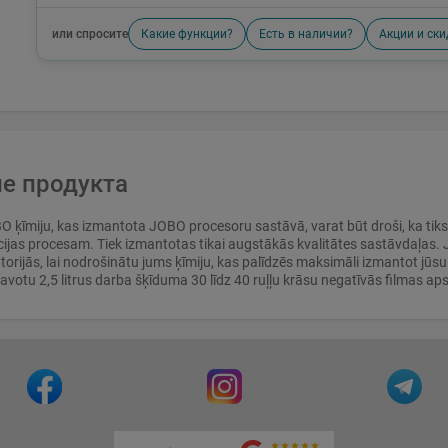
или спросите
Какие функции?
Есть в наличии?
Акции и ски
е продукта
 ķīmiju, kas izmantota JOBO procesoru sastāvā, varat būt droši, ka tiks sa
cijas procesam. Tiek izmantotas tikai augstākās kvalitātes sastāvdaļas. J
torijās, lai nodrošinātu jums ķīmiju, kas palīdzēs maksimāli izmantot jū
tavotu 2,5 litrus darba šķīduma 30 līdz 40 ruļļu krāsu negatīvās filmas aps