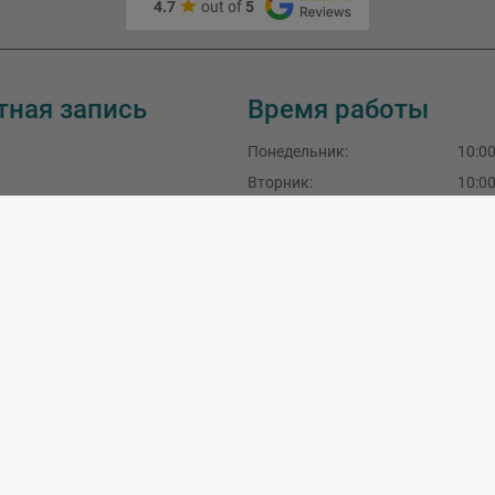
4.7
out of
5
тная запись
Время работы
Понедельник
:
10:00
Вторник
:
10:00
Среда
:
10:00
Четверг:
10:00
Пятница:
10:00
Суббота:
10:00
Воскресение:
SIA Master Foto, LV40103189288
F.Sadovņikova iela 39, Rīga, LV-1003, Latvija