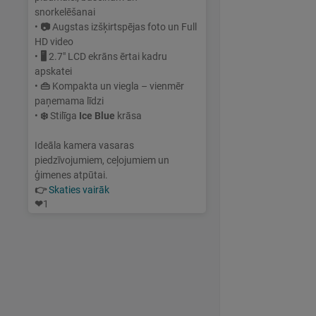
snorkelēšanai
•
📷
Augstas izšķirtspējas foto un Full
HD video
•
🖥
2.7" LCD ekrāns ērtai kadru
apskatei
•
👜
Kompakta un viegla – vienmēr
paņemama līdzi
•
❄️
Stilīga
Ice Blue
krāsa
Ideāla kamera vasaras
piedzīvojumiem, ceļojumiem un
ģimenes atpūtai.
👉
Skaties vairāk
❤
1