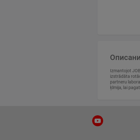
Описани
Izmantojot JOBO
izstrādāta rotā
partneru labora
ķīmija, lai paga