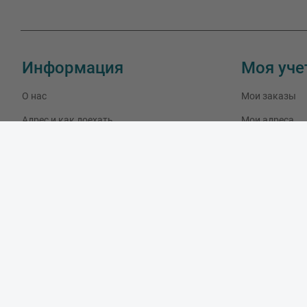
Информация
Моя уче
О нас
Мои заказы
Адрес и как доехать
Мои адреса
Связаться с нами
Мои данные
Скидки
Новые товары
Лидеры продаж
Блог