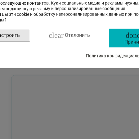
последующих контактов. Куки социальных медиа и рекламы нужны
ам подходящую рекламу и персонализированные сообщения.
к
Спецификация
Отзывы
 Вы эти cookie и обработку неперсонализированных данных при п
цы?
ощник на основе искусственного инт
clear
done
астроить
Отклонить
Прини
Это бета-версия нашего нового чата с ИИ помощником, с
Политика конфиденциальн
на стандартные, так и на сложные вопросы о товарах и р