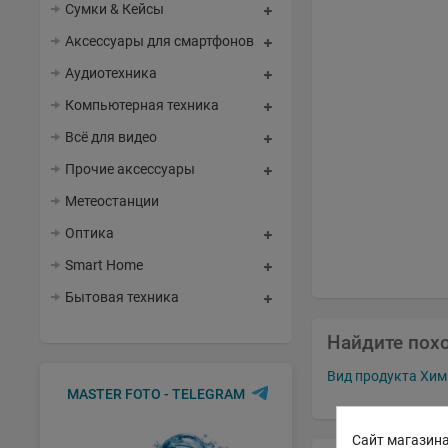
Сумки & Кейсы
Аксессуары для смартфонов
Аудиотехника
Компьютерная техника
Всё для видео
Прочие аксессуары
Метеостанции
Оптика
Smart Home
Бытовая техника
Найдите пох
Вид продукта Хим
MASTER FOTO - TELEGRAM
Сайт магазина