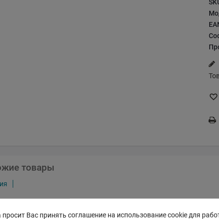
SK
Мо
EA
Со
Пр
То
ожие товары
ия
 просит Вас принять соглашение на использование cookie для рабо