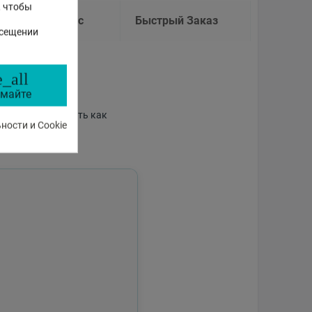
, чтобы
Задать Вопрос
Быстрый Заказ
осещении
еллекта
_all
майте
пособного отвечать как
ости и Cookie
аботе магазина.