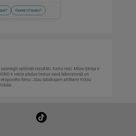
дки?
Какие отзывы?
sniegti optimāli rezultāti. Katru reizi. Mūsu ķīmija ir
OBO ir veicis plašus testus savā laboratorijā un
su eksponēto filmu: Jūsu labākajam attēlam! Krāsu
trādei.