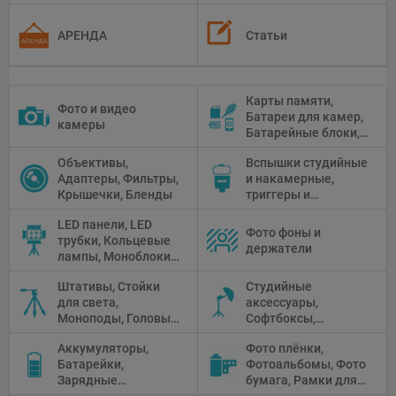
АРЕНДА
Статьи
Карты памяти,
Фото и видео
Батареи для камер,
камеры
Батарейные блоки,
Чистящие средства
Объективы,
Вспышки студийные
Адаптеры, Фильтры,
и накамерные,
Крышечки, Бленды
триггеры и
аксессуары
LED панели, LED
Фото фоны и
трубки, Кольцевые
держатели
лампы, Моноблоки,
Прожекторы,
Штативы, Стойки
Студийные
Флуоресцентное и
для света,
аксессуары,
галогенное
Моноподы, Головы
Софтбоксы,
освещение
штатива
Зонтики,
Аккумуляторы,
Фото плёнки,
Рефлекторы,
Батарейки,
Фотоальбомы, Фото
Отражатели,
Зарядные
бумага, Рамки для
Предметные
устройства, Блоки
фото, Плёночные