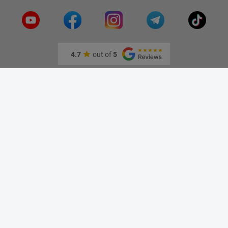
видения
4.7
out of
5
Информация
О нас
Адрес и как доехать
Связаться с нами
Скидки
Новые товары
Лидеры продаж
Блог