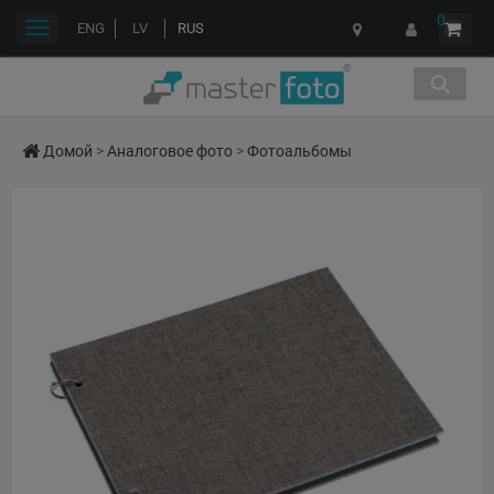
0
Переключить
ENG
LV
RUS
навигации
Домой
>
Аналоговое фото
>
Фотоальбомы