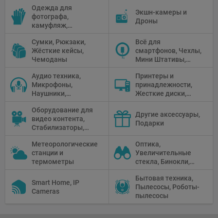
столики
Одежда для
питания, Солнечные
камеры
Экшн-камеры и
фотографа,
панели
Дроны
камуфляж,
Перчатки
Сумки, Рюкзаки,
Всё для
Жёсткие кейсы,
смартфонов, Чехлы,
Чемоданы
Мини Штативы,
Селфи держатели
Аудио техника,
Принтеры и
Микрофоны,
принадлежности,
Наушники,
Жесткие диски,
Диктофоны, Аудио
Мониторы,
Оборудование для
микшеры, Кабели и
Проекторы,
Другие аксессуары,
видео контента,
адаптеры
Графические
Подарки
Стабилизаторы,
Планшеты, Бумага
Телепромптеры,
для принтера
Метеорологические
Оптика,
Мониторы,
станции и
Увеличительные
Профессиональное
термометры
стекла, Бинокли,
видео
Монокли,
оборудование
Бытовая техника,
Телескопы,
Smart Home, IP
Пылесосы, Роботы-
Прицелы,
Cameras
пылесосы
Микроскопы,
Тепловизоры,
Устройства ночного