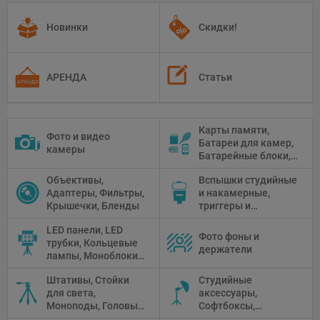
Новинки
Скидки!
АРЕНДА
Статьи
Карты памяти,
Фото и видео
Батареи для камер,
камеры
Батарейные блоки,
Чистящие средства
Объективы,
Вспышки студийные
Адаптеры, Фильтры,
и накамерные,
Крышечки, Бленды
триггеры и
аксессуары
LED панели, LED
Фото фоны и
трубки, Кольцевые
держатели
лампы, Моноблоки,
Прожекторы,
Штативы, Стойки
Студийные
Флуоресцентное и
для света,
аксессуары,
галогенное
Моноподы, Головы
Софтбоксы,
освещение
штатива
Зонтики,