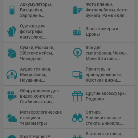
Аккумуляторы,
Фото плёнки,
Рефлекторы,
Батарейки,
Фотоальбомы, Фото
Отражатели,
Зарядные
бумага, Рамки для
Предметные
устройства, Блоки
фото, Плёночные
столики
Одежда для
питания, Солнечные
камеры
Экшн-камеры и
фотографа,
панели
Дроны
камуфляж,
Перчатки
Сумки, Рюкзаки,
Всё для
Жёсткие кейсы,
смартфонов, Чехлы,
Чемоданы
Мини Штативы,
Селфи держатели
Аудио техника,
Принтеры и
Микрофоны,
принадлежности,
Наушники,
Жесткие диски,
Диктофоны, Аудио
Мониторы,
Оборудование для
микшеры, Кабели и
Проекторы,
Другие аксессуары,
видео контента,
адаптеры
Графические
Подарки
Стабилизаторы,
Планшеты, Бумага
Телепромптеры,
для принтера
Метеорологические
Оптика,
Мониторы,
станции и
Увеличительные
Профессиональное
термометры
стекла, Бинокли,
видео
Монокли,
оборудование
Бытовая техника,
Телескопы,
Smart Home, IP