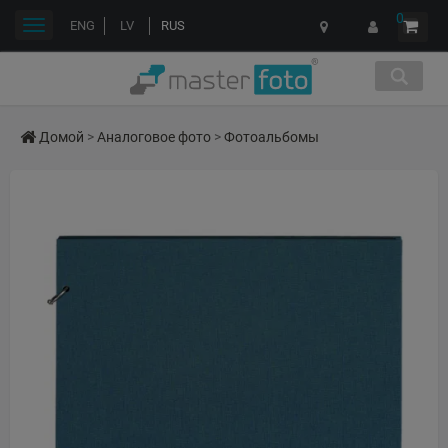
0
Переключить
ENG
LV
RUS
навигации
Домой
>
Аналоговое фото
>
Фотоальбомы