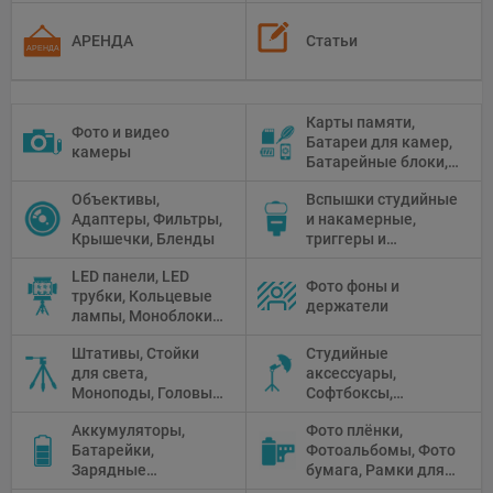
АРЕНДА
Статьи
Карты памяти,
Фото и видео
Батареи для камер,
камеры
Батарейные блоки,
Чистящие средства
Объективы,
Вспышки студийные
Адаптеры, Фильтры,
и накамерные,
Крышечки, Бленды
триггеры и
аксессуары
LED панели, LED
Фото фоны и
трубки, Кольцевые
держатели
лампы, Моноблоки,
Прожекторы,
Штативы, Стойки
Студийные
Флуоресцентное и
для света,
аксессуары,
галогенное
Моноподы, Головы
Софтбоксы,
освещение
штатива
Зонтики,
Аккумуляторы,
Фото плёнки,
Рефлекторы,
Батарейки,
Фотоальбомы, Фото
Отражатели,
Зарядные
бумага, Рамки для
Предметные
устройства, Блоки
фото, Плёночные
столики