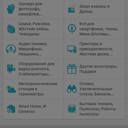
Одежда для
питания, Солнечные
камеры
Экшн-камеры и
фотографа,
панели
Дроны
камуфляж,
Перчатки
Сумки, Рюкзаки,
Всё для
Жёсткие кейсы,
смартфонов, Чехлы,
Чемоданы
Мини Штативы,
Селфи держатели
Аудио техника,
Принтеры и
Микрофоны,
принадлежности,
Наушники,
Жесткие диски,
Диктофоны, Аудио
Мониторы,
Оборудование для
микшеры, Кабели и
Проекторы,
Другие аксессуары,
видео контента,
адаптеры
Графические
Подарки
Стабилизаторы,
Планшеты, Бумага
Телепромптеры,
для принтера
Метеорологические
Оптика,
Мониторы,
станции и
Увеличительные
Профессиональное
термометры
стекла, Бинокли,
видео
Монокли,
оборудование
Бытовая техника,
Телескопы,
Smart Home, IP
Пылесосы, Роботы-
Прицелы,
Cameras
пылесосы
Микроскопы,
Тепловизоры,
Устройства ночного