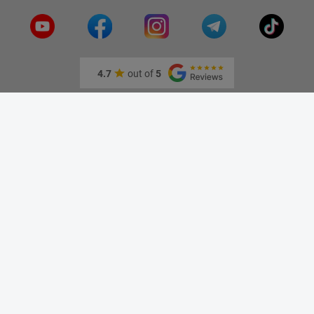
видения
4.7
out of
5
Информация
О нас
Адрес и как доехать
Связаться с нами
Скидки
Новые товары
Лидеры продаж
Блог