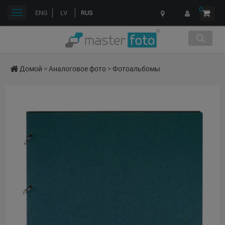
0
Переключить
ENG
LV
RUS
навигации
Домой
>
Аналоговое фото
>
Фотоальбомы