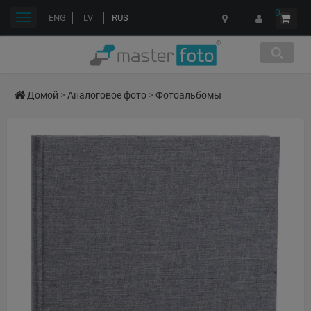
0
Переключить
ENG
LV
RUS
навигации
Домой
>
Аналоговое фото
>
Фотоальбомы