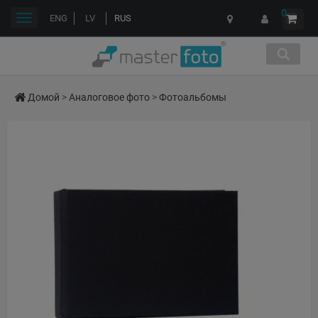
0
Переключить
ENG
LV
RUS
навигации
Домой
>
Аналоговое фото
>
Фотоальбомы