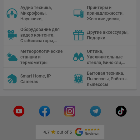
Селфи держатели
Аудио техника,
Принтеры и
Микрофоны,
принадлежности,
Наушники,
Жесткие диски,
Диктофоны, Аудио
Мониторы,
Оборудование для
микшеры, Кабели и
Проекторы,
Другие аксессуары,
видео контента,
адаптеры
Графические
Подарки
Стабилизаторы,
Планшеты, Бумага
Телепромптеры,
для принтера
Метеорологические
Оптика,
Мониторы,
станции и
Увеличительные
Профессиональное
термометры
стекла, Бинокли,
видео
Монокли,
оборудование
Бытовая техника,
Телескопы,
Smart Home, IP
Пылесосы, Роботы-
Прицелы,
Cameras
пылесосы
Микроскопы,
Тепловизоры,
Устройства ночного
видения
4.7
out of
5