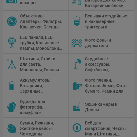
камеры
Батарейные блоки,
Чистящие средства
Объективы,
Вспышки студийные
Адаптеры, Фильтры,
и накамерные,
Крышечки, Бленды
триггеры и
аксессуары
LED панели, LED
Фото фоны и
трубки, Кольцевые
держатели
лампы, Моноблоки,
Прожекторы,
Штативы, Стойки
Студийные
Флуоресцентное и
для света,
аксессуары,
галогенное
Моноподы, Головы
Софтбоксы,
освещение
штатива
Зонтики,
Аккумуляторы,
Фото плёнки,
Рефлекторы,
Батарейки,
Фотоальбомы, Фото
Отражатели,
Зарядные
бумага, Рамки для
Предметные
устройства, Блоки
фото, Плёночные
столики
Одежда для
питания, Солнечные
камеры
Экшн-камеры и
фотографа,
панели
Дроны
камуфляж,
Перчатки
Сумки, Рюкзаки,
Всё для
Жёсткие кейсы,
смартфонов, Чехлы,
Чемоданы
Мини Штативы,