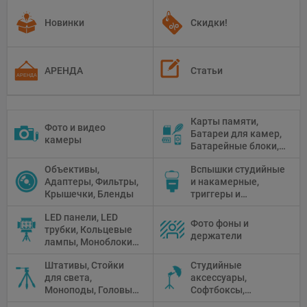
Новинки
Скидки!
АРЕНДА
Статьи
Карты памяти,
Фото и видео
Батареи для камер,
камеры
Батарейные блоки,
Чистящие средства
Объективы,
Вспышки студийные
Адаптеры, Фильтры,
и накамерные,
Крышечки, Бленды
триггеры и
аксессуары
LED панели, LED
Фото фоны и
трубки, Кольцевые
держатели
лампы, Моноблоки,
Прожекторы,
Штативы, Стойки
Студийные
Флуоресцентное и
для света,
аксессуары,
галогенное
Моноподы, Головы
Софтбоксы,
освещение
штатива
Зонтики,