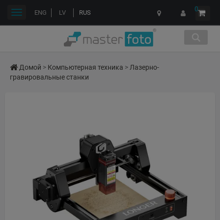
0
Переключить
ENG
LV
RUS
навигации
Домой
>
Компьютерная техника
>
Лазерно-
гравировальные станки