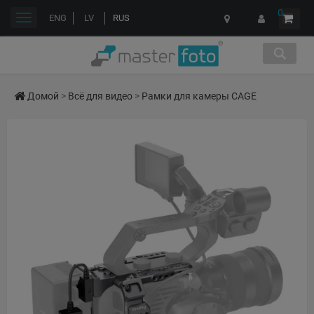
0
Переключить
ENG
LV
RUS
навигации
Домой
>
Всё для видео
>
Рамки для камеры CAGE