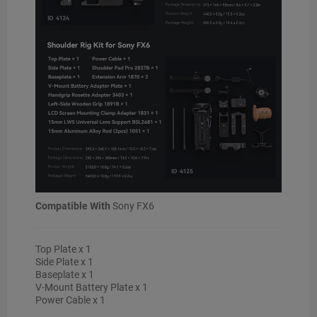
Compatible With
Sony FX6
Top Plate x 1
Side Plate x 1
Baseplate x 1
V-Mount Battery Plate x 1
Power Cable x 1