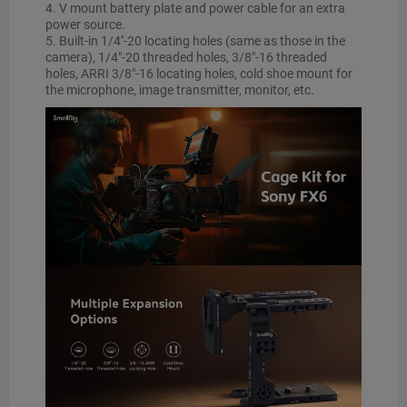
4. V mount battery plate and power cable for an extra
power source.
5. Built-in 1/4''-20 locating holes (same as those in the
camera), 1/4"-20 threaded holes, 3/8"-16 threaded
holes, ARRI 3/8"-16 locating holes, cold shoe mount for
the microphone, image transmitter, monitor, etc.