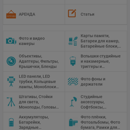
АРЕНДА
Статьи
Карты памяти,
Фото и видео
Батареи для камер,
камеры
Батарейные блоки,
Чистящие средства
Объективы,
Вспышки студийные
Адаптеры, Фильтры,
и накамерные,
Крышечки, Бленды
триггеры и
аксессуары
LED панели, LED
Фото фоны и
трубки, Кольцевые
держатели
лампы, Моноблоки,
Прожекторы,
Штативы, Стойки
Студийные
Флуоресцентное и
для света,
аксессуары,
галогенное
Моноподы, Головы
Софтбоксы,
освещение
штатива
Зонтики,
Аккумуляторы,
Фото плёнки,
Рефлекторы,
Батарейки,
Фотоальбомы, Фото
Отражатели,
Зарядные
бумага, Рамки для
Предметные