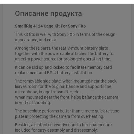
Описание продукта
SmallRig 4124 Cage Kit For Sony FX6
This kit fits in well with Sony FX6 in terms of the design
appearance, and color.
Among these parts, the rear V-mount battery plate
together with the power cable attaches the battery for
an extra power source for prolonged operating time.
It can be slid up and locked to facilitate memory card
replacement and BP-U battery installation.
The removable side plate, when mounted near the back,
leaves room for the original handle and supports the
microphone, image transmitter, etc.
When mounted near the front, helps balance the camera
in vertical shooting.
The baseplate performs better than a mere quick-release
plate in protecting the camera from overheating.
Besides, a slotted screwdriver and a hex spanner are
included for easy assembly and disassembly.