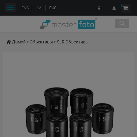
0
Переключить
ENG
LV
RUS
навигации
Домой
>
Объективы
>
SLR Объективы