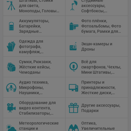
Штативы, Стойки
Студийные
Флуоресцентное и
для света,
аксессуары,
галогенное
Моноподы, Головы
Софтбоксы,
освещение
штатива
Зонтики,
Аккумуляторы,
Фото плёнки,
Рефлекторы,
Батарейки,
Фотоальбомы, Фото
Отражатели,
Зарядные
бумага, Рамки для
Предметные
устройства, Блоки
фото, Плёночные
столики
Одежда для
питания, Солнечные
камеры
Экшн-камеры и
фотографа,
панели
Дроны
камуфляж,
Перчатки
Сумки, Рюкзаки,
Всё для
Жёсткие кейсы,
смартфонов, Чехлы,
Чемоданы
Мини Штативы,
Селфи держатели
Аудио техника,
Принтеры и
Микрофоны,
принадлежности,
Наушники,
Жесткие диски,
Диктофоны, Аудио
Мониторы,
Оборудование для
микшеры, Кабели и
Проекторы,
Другие аксессуары,
видео контента,
адаптеры
Графические
Подарки
Стабилизаторы,
Планшеты, Бумага
Телепромптеры,
для принтера
Метеорологические
Оптика,
Мониторы,
станции и
Увеличительные
Профессиональное