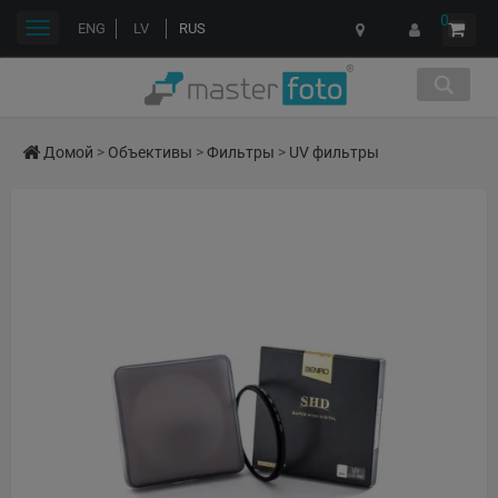
0
Переключить
ENG
LV
RUS
навигации
Домой
>
Объективы
>
Фильтры
>
UV фильтры