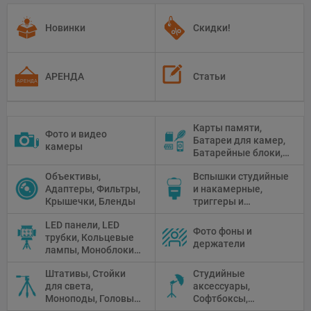
Новинки
Скидки!
АРЕНДА
Статьи
Карты памяти,
Фото и видео
Батареи для камер,
камеры
Батарейные блоки,
Чистящие средства
Объективы,
Вспышки студийные
Адаптеры, Фильтры,
и накамерные,
Крышечки, Бленды
триггеры и
аксессуары
LED панели, LED
Фото фоны и
трубки, Кольцевые
держатели
лампы, Моноблоки,
Прожекторы,
Штативы, Стойки
Студийные
Флуоресцентное и
для света,
аксессуары,
галогенное
Моноподы, Головы
Софтбоксы,
освещение