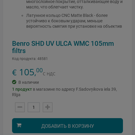
многослойное покрытие, отталкивающее воду и
масло, что облегчает чистку.
Латунное кольцо CNC Matte Black - более
устойчиво к боковым ударам, меньше
вероятность смятия при установке на объектив
Benro SHD UV ULCA WMC 105mm
filtrs
Код продукта:
48581
105
00
€
,
С НДС
В наличии
1
продукт
в магазине по адресу F.Sadovņikova iela 39,
Rīga
ДОБАВИТЬ В КОРЗИНУ