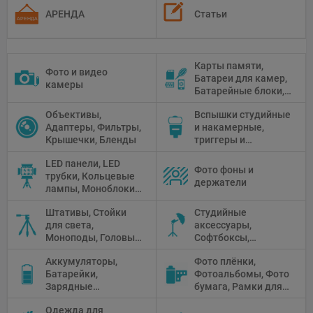
АРЕНДА
Статьи
Карты памяти,
Фото и видео
Батареи для камер,
камеры
Батарейные блоки,
Чистящие средства
Объективы,
Вспышки студийные
Адаптеры, Фильтры,
и накамерные,
Крышечки, Бленды
триггеры и
аксессуары
LED панели, LED
Фото фоны и
трубки, Кольцевые
держатели
лампы, Моноблоки,
Прожекторы,
Штативы, Стойки
Студийные
Флуоресцентное и
для света,
аксессуары,
галогенное
Моноподы, Головы
Софтбоксы,
освещение
штатива
Зонтики,
Аккумуляторы,
Фото плёнки,
Рефлекторы,
Батарейки,
Фотоальбомы, Фото
Отражатели,
Зарядные
бумага, Рамки для
Предметные
устройства, Блоки
фото, Плёночные
столики
Одежда для
питания, Солнечные
камеры