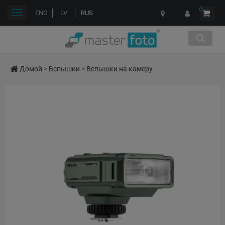
0
Переключить
ENG
LV
RUS
навигации
Домой
>
Вспышки
>
Вспышки на камеру